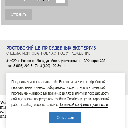
РОСТОВСКИЙ ЦЕНТР СУДЕБНЫХ ЭКСПЕРТИЗ
СПЕЦИАЛИЗИРОВАННОЕ ЧАСТНОЕ УЧРЕЖДЕНИЕ
344029, г. Ростов-на-Дону, ул. Металлургическая, д. 102/2, офис 308
Тел: 8 (863) 209-81-71, 8 (800) 100-34-14
|
|
|
|
|
ГЛАВНАЯ
ЭКСПЕРТИЗЫ
НОВОСТИ
ДОКУМЕНТЫ
О НАС
КОНТАКТЫ
Продолжая использовать сайт, Вы соглашаетесь с обработкой
2006—2026 СЧУ «Ростовский центр судебных экспертиз»
персональных данных, собираемых посредством метрической
программы «Яндекс Метрика», в целях аналитики посещаемости
сайта, а также посредством файлов Cookies, в целях корректной
Warning
: mysql_connect(): Headers and client library minor version
работы сайта, в соответствии с
Политикой конфиденциальности
mismatch. Headers:101113 Library:30317 in
/var/www/rostexpert.ru/data/www/rostexpert.ru/blocks/db.php
on
line
10
Согласен