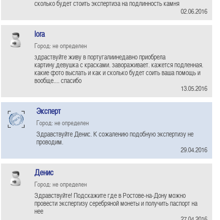
сколько будет стоить экспертиза на подлинность камня
02.06.2016
lora
Город: не определен
здраствуйте живу в португалиинедавно приобрела
картину.девушка с красками. завораживает. кажется подленная.
какие фото выслать и как и сколько будет соить ваша помощь и
вообще.... спасибо
13.05.2016
Эксперт
Город: не определен
Здравствуйте Денис. К сожалению подобную экспертизу не
проводим.
29.04.2016
Денис
Город: не определен
Здравствуйте! Подскажите где в Ростове-на-Дону можно
провести экспертизу серебряной монеты и получить паспорт на
нее
27.04.2016