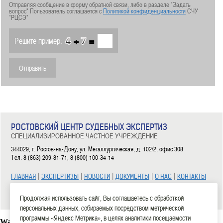
Отправляя сообщение в форму обратной связи, либо в разделе "Задать
вопрос" Пользователь соглашается с
Политикой конфиденциальности
СЧУ
"РЦСЭ"
+
=
Решите пример:
РОСТОВСКИЙ ЦЕНТР СУДЕБНЫХ ЭКСПЕРТИЗ
СПЕЦИАЛИЗИРОВАННОЕ ЧАСТНОЕ УЧРЕЖДЕНИЕ
344029, г. Ростов-на-Дону, ул. Металлургическая, д. 102/2, офис 308
Тел: 8 (863) 209-81-71, 8 (800) 100-34-14
|
|
|
|
|
ГЛАВНАЯ
ЭКСПЕРТИЗЫ
НОВОСТИ
ДОКУМЕНТЫ
О НАС
КОНТАКТЫ
2006—2026 СЧУ «Ростовский центр судебных экспертиз»
Продолжая использовать сайт, Вы соглашаетесь с обработкой
персональных данных, собираемых посредством метрической
программы «Яндекс Метрика», в целях аналитики посещаемости
Warning
: mysql_connect(): Headers and client library minor version