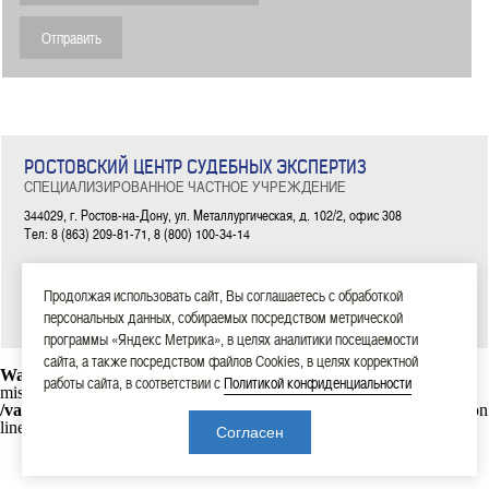
РОСТОВСКИЙ ЦЕНТР СУДЕБНЫХ ЭКСПЕРТИЗ
СПЕЦИАЛИЗИРОВАННОЕ ЧАСТНОЕ УЧРЕЖДЕНИЕ
344029, г. Ростов-на-Дону, ул. Металлургическая, д. 102/2, офис 308
Тел: 8 (863) 209-81-71, 8 (800) 100-34-14
|
|
|
|
|
ГЛАВНАЯ
ЭКСПЕРТИЗЫ
НОВОСТИ
ДОКУМЕНТЫ
О НАС
КОНТАКТЫ
Продолжая использовать сайт, Вы соглашаетесь с обработкой
2006—2026 СЧУ «Ростовский центр судебных экспертиз»
персональных данных, собираемых посредством метрической
программы «Яндекс Метрика», в целях аналитики посещаемости
сайта, а также посредством файлов Cookies, в целях корректной
Warning
: mysql_connect(): Headers and client library minor version
работы сайта, в соответствии с
Политикой конфиденциальности
mismatch. Headers:101113 Library:30317 in
/var/www/rostexpert.ru/data/www/rostexpert.ru/blocks/db.php
on
line
10
Согласен