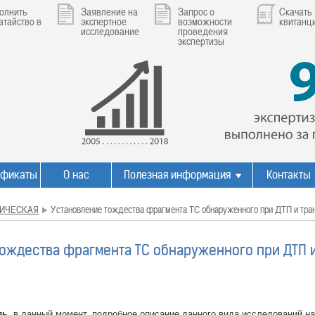
олнить
Заявление на
Запрос о
Скачать
атайство в
экспертное
возможности
квитанц
исследование
проведения
экспертизы
ификаты
О нас
Полезная информация
Контакты
ИЧЕСКАЯ
Установление тождества фрагмента ТС обнаруженного при ДТП и тра
ождества фрагмента ТС обнаруженного при ДТП 
ль,
в данный момент, подробное описание данного вида исследований на