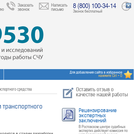
8 (800) 100-34-14
Заказать
Написать
ию
звонок
письмо
Звонок бесплатный
Для добавления сайта в избранное
нажмите Ctrl + D
нспортного средства
Оставить отзыв о
качестве нашей работы
и транспортного
Рецензирование
экспертных
заключений
В Ростовском центре судебных
экспертиз действует комиссия по
ходится в стадии разработки,