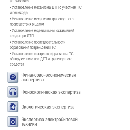
автомобилей
• Установление механизма ДТП с участием ТС
и пешехода
• Установление механизма транспортного
происшествия в целом
• Установление модели шины, оставившей
следы при ДТП
• Установление последовательности
образования повреждений ТС
• Установление тождества фрагмента ТС
обнаруженного при ДТП и транспортного
средства
Финансово-экономическая
экспертиза
Фоноскопическая экспертиза
Экологическая экспертиза
Экспертиза электробытовой
техники