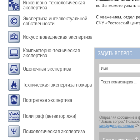
Инженерно-технологическая
но Вы можете узнать 
экспертиза
С уважением, отдел р
Экспертиза интеллектуальной
собственности
СЧУ
«
Ростовский цент
Искусствоведческая экспертиза
Компьютерно-техническая
ЗАДАТЬ ВОПРОС
экспертиза
Оценочная экспертиза
Техническая экспертиза пожара
Портретная экспертиза
Полиграф (детектор лжи)
Отправляя сообщение в ф
"Задать вопрос" Пользов
конфиденциальности
СЧ
Психологическая экспертиза