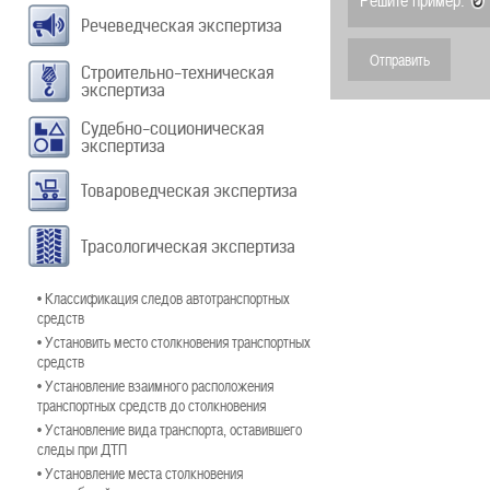
Решите пример:
Речеведческая экспертиза
Строительно-техническая
экспертиза
Судебно-соционическая
экспертиза
Товароведческая экспертиза
Трасологическая экспертиза
• Классификация следов автотранспортных
средств
• Установить место столкновения транспортных
средств
• Установление взаимного расположения
транспортных средств до столкновения
• Установление вида транспорта, оставившего
следы при ДТП
• Установление места столкновения