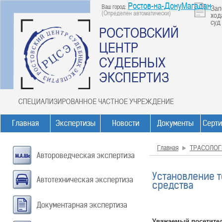
Ростов-на-ДонуМагадан
Ваш город:
Зап
(Определен автоматически)
ход
суд
РОСТОВСКИЙ
ЦЕНТР
СУДЕБНЫХ
ЭКСПЕРТИЗ
СПЕЦИАЛИЗИРОВАННОЕ ЧАСТНОЕ УЧРЕЖДЕНИЕ
Главная
Экспертизы
Новости
Документы
Серт
Главная
ТРАСОЛОГ
Автороведческая экспертиза
Установление т
Автотехническая экспертиза
средства
Документарная экспертиза
Уважаемый посетите