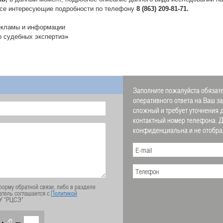
все интересующие подробности по телефону
8 (863) 209-81-71.
екламы и информации
р судебных экспертиз
»
Заполните пожалуйста обязате
оперативного ответа на Ваш з
сложный и требует уточнения 
контактный номер телефона.
конфиденциальна и не отображ
орму обратной связи, либо в разделе
атель соглашается с
Политикой
У "РЦСЭ"
+
=