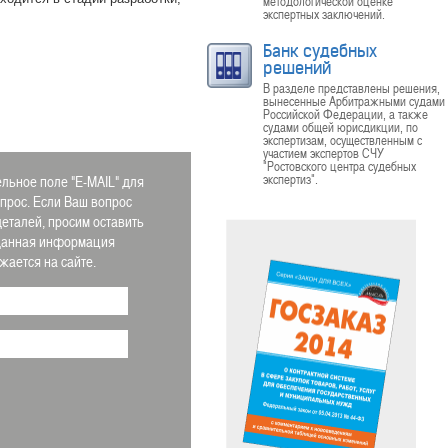
методологической оценке
экспертных заключений.
Банк судебных
решений
В разделе представлены решения,
вынесенные Арбитражными судами
Российской Федерации, а также
судами общей юрисдикции, по
экспертизам, осуществленным с
участием экспертов СЧУ
"Ростовского центра судебных
экспертиз".
льное поле "E-MAIL" для
апрос. Если Ваш вопрос
деталей, просим оставить
 Данная информация
ается на сайте.