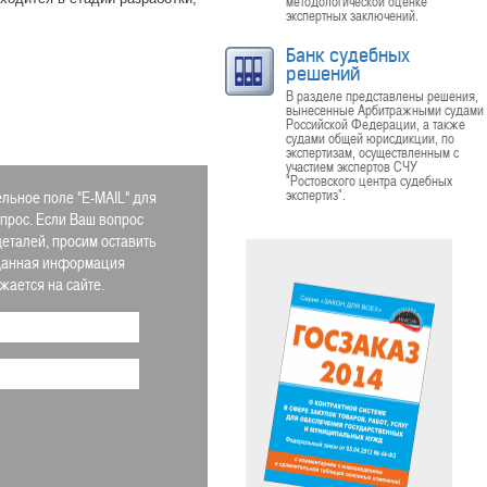
методологической оценке
экспертных заключений.
Банк судебных
решений
В разделе представлены решения,
вынесенные Арбитражными судами
Российской Федерации, а также
судами общей юрисдикции, по
экспертизам, осуществленным с
участием экспертов СЧУ
"Ростовского центра судебных
экспертиз".
льное поле "E-MAIL" для
апрос. Если Ваш вопрос
деталей, просим оставить
 Данная информация
ается на сайте.