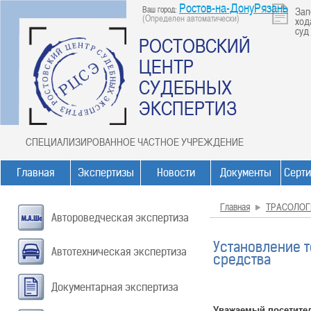
Ростов-на-ДонуРязань
Ваш город:
Зап
(Определен автоматически)
ход
суд
РОСТОВСКИЙ
ЦЕНТР
СУДЕБНЫХ
ЭКСПЕРТИЗ
СПЕЦИАЛИЗИРОВАННОЕ ЧАСТНОЕ УЧРЕЖДЕНИЕ
Главная
Экспертизы
Новости
Документы
Серт
Главная
ТРАСОЛОГ
Автороведческая экспертиза
Установление т
Автотехническая экспертиза
средства
Документарная экспертиза
Уважаемый посетите