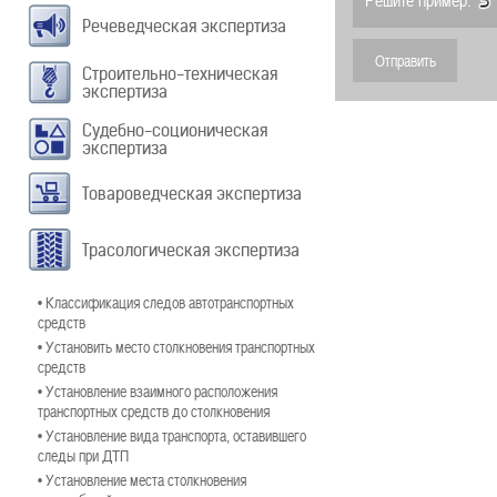
Решите пример:
Речеведческая экспертиза
Строительно-техническая
экспертиза
Судебно-соционическая
экспертиза
Товароведческая экспертиза
Трасологическая экспертиза
• Классификация следов автотранспортных
средств
• Установить место столкновения транспортных
средств
• Установление взаимного расположения
транспортных средств до столкновения
• Установление вида транспорта, оставившего
следы при ДТП
• Установление места столкновения