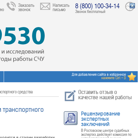
8 (800) 100-34-14
Заказать
Написать
ию
звонок
письмо
Звонок бесплатный
Для добавления сайта в избранное
нажмите Ctrl + D
нспортного средства
Оставить отзыв о
качестве нашей работы
и транспортного
Рецензирование
экспертных
заключений
В Ростовском центре судебных
экспертиз действует комиссия по
ходится в стадии разработки,