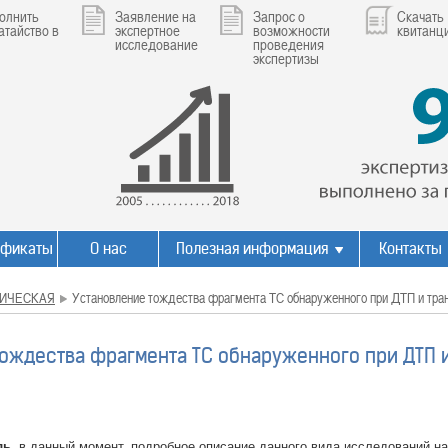
олнить
Заявление на
Запрос о
Скачать
атайство в
экспертное
возможности
квитанц
исследование
проведения
экспертизы
ификаты
О нас
Полезная информация
Контакты
ИЧЕСКАЯ
Установление тождества фрагмента ТС обнаруженного при ДТП и тра
ождества фрагмента ТС обнаруженного при ДТП 
ль,
в данный момент, подробное описание данного вида исследований на