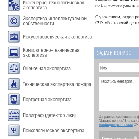
Инженерно-технологическая
но Вы можете узнать 
экспертиза
С уважением, отдел р
Экспертиза интеллектуальной
собственности
СЧУ
«
Ростовский цент
Искусствоведческая экспертиза
Компьютерно-техническая
ЗАДАТЬ ВОПРОС
экспертиза
Оценочная экспертиза
Техническая экспертиза пожара
Портретная экспертиза
Полиграф (детектор лжи)
Отправляя сообщение в ф
"Задать вопрос" Пользов
конфиденциальности
СЧ
Психологическая экспертиза