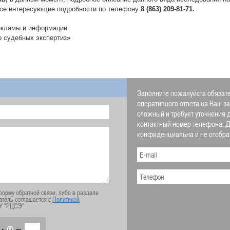
все интересующие подробности по телефону
8 (863) 209-81-71.
екламы и информации
р судебных экспертиз
»
Заполните пожалуйста обязате
оперативного ответа на Ваш з
сложный и требует уточнения 
контактный номер телефона.
конфиденциальна и не отображ
орму обратной связи, либо в разделе
атель соглашается с
Политикой
У "РЦСЭ"
+
=