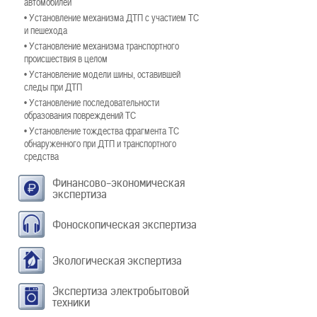
автомобилей
• Установление механизма ДТП с участием ТС
и пешехода
• Установление механизма транспортного
происшествия в целом
• Установление модели шины, оставившей
следы при ДТП
• Установление последовательности
образования повреждений ТС
• Установление тождества фрагмента ТС
обнаруженного при ДТП и транспортного
средства
Финансово-экономическая
экспертиза
Фоноскопическая экспертиза
Экологическая экспертиза
Экспертиза электробытовой
техники