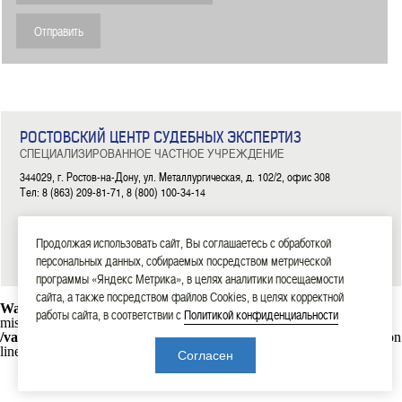
РОСТОВСКИЙ ЦЕНТР СУДЕБНЫХ ЭКСПЕРТИЗ
СПЕЦИАЛИЗИРОВАННОЕ ЧАСТНОЕ УЧРЕЖДЕНИЕ
344029, г. Ростов-на-Дону, ул. Металлургическая, д. 102/2, офис 308
Тел: 8 (863) 209-81-71, 8 (800) 100-34-14
|
|
|
|
|
ГЛАВНАЯ
ЭКСПЕРТИЗЫ
НОВОСТИ
ДОКУМЕНТЫ
О НАС
КОНТАКТЫ
Продолжая использовать сайт, Вы соглашаетесь с обработкой
2006—2026 СЧУ «Ростовский центр судебных экспертиз»
персональных данных, собираемых посредством метрической
программы «Яндекс Метрика», в целях аналитики посещаемости
сайта, а также посредством файлов Cookies, в целях корректной
Warning
: mysql_connect(): Headers and client library minor version
работы сайта, в соответствии с
Политикой конфиденциальности
mismatch. Headers:101113 Library:30317 in
/var/www/rostexpert.ru/data/www/rostexpert.ru/blocks/db.php
on
line
10
Согласен