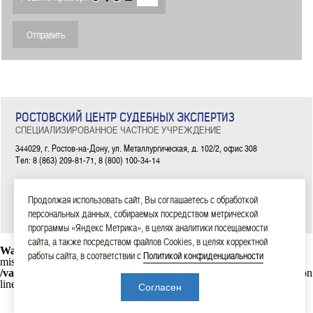
РОСТОВСКИЙ ЦЕНТР СУДЕБНЫХ ЭКСПЕРТИЗ
СПЕЦИАЛИЗИРОВАННОЕ ЧАСТНОЕ УЧРЕЖДЕНИЕ
344029, г. Ростов-на-Дону, ул. Металлургическая, д. 102/2, офис 308
Тел: 8 (863) 209-81-71, 8 (800) 100-34-14
|
|
|
|
|
ГЛАВНАЯ
ЭКСПЕРТИЗЫ
НОВОСТИ
ДОКУМЕНТЫ
О НАС
КОНТАКТЫ
Продолжая использовать сайт, Вы соглашаетесь с обработкой
2006—2026 СЧУ «Ростовский центр судебных экспертиз»
персональных данных, собираемых посредством метрической
программы «Яндекс Метрика», в целях аналитики посещаемости
сайта, а также посредством файлов Cookies, в целях корректной
Warning
: mysql_connect(): Headers and client library minor version
работы сайта, в соответствии с
Политикой конфиденциальности
mismatch. Headers:101113 Library:30317 in
/var/www/rostexpert.ru/data/www/rostexpert.ru/blocks/db.php
on
line
10
Согласен