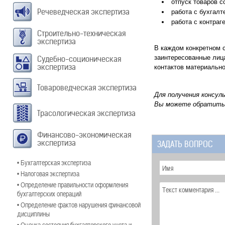
отпуск товаров с
Речеведческая экспертиза
работа с бухгалт
работа с контраг
Строительно-техническая
экспертиза
В каждом конкретном с
заинтересованные лица
Судебно-соционическая
экспертиза
контактов материально
Товароведческая экспертиза
Для получения консул
Вы можете обратить
Трасологическая экспертиза
Финансово-экономическая
экспертиза
ЗАДАТЬ ВОПРОС
• Бухгалтерская экспертиза
• Налоговая экспертиза
• Определение правильности оформления
бухгалтерских операций
• Определение фактов нарушения финансовой
дисциплины
• Оценка состояния бухгалтерского учета и