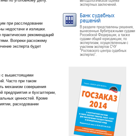
методологической оценке
тины по уголовному делу.
экспертных заключений.
Банк судебных
решений
дим при расследовании
В разделе представлены решения,
ны недостачи и излишки.
вынесенные Арбитражными судами
Российской Федерации, а также
и практических рекомендаций
судами общей юрисдикции, по
тями. Вопреки расхожему
экспертизам, осуществленным с
участием экспертов СЧУ
ечение эксперта будет
"Ростовского центра судебных
экспертиз".
 и с вышестоящими
й. Часто при таком
ить механизм совершения
й предприятия и бухгалтерии,
иальных ценностей. Кроме
иятии, расходовании