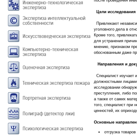
после проведения инве
Инженерно-технологическая
экспертиза
Цели исследования
Экспертиза интеллектуальной
собственности
Привлекают независим
уголовного дела в отн
Кроме того, привлекат
Искусствоведческая экспертиза
для устранения причи
мнению, признаком пре
Компьютерно-техническая
обоснованным даже пр
экспертиза
Направления и доку
Оценочная экспертиза
Специалист изучает и
должностными лицами,
Техническая экспертиза пожара
исследовании обнаруж
преступления, либо по
Портретная экспертиза
а также от самих мат
того, специалист при 
ценностей, их оприход
Полиграф (детектор лжи)
Основные направлени
Психологическая экспертиза
отгрузка товаров