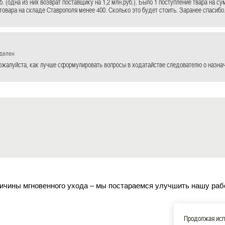
б. (одна из них возврат поставщику на 1,2 млн.руб.). Было 1 поступление твара на су
товара на складе Ставрополя менее 400. Сколько это будет стоить. Заранее спасибо
еделен
жалуйста, как лучше сформулировать вопросы в ходатайстве следователю о назнач
ичины мгновенного ухода – мы постараемся улучшить нашу раб
Продолжая испо