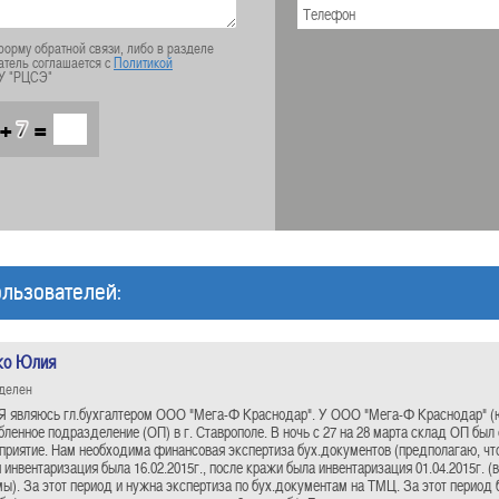
орму обратной связи, либо в разделе
атель соглашается с
Политикой
У "РЦСЭ"
+
=
льзователей:
ко Юлия
еделен
Я являюсь гл.бухгалтером ООО "Мега-Ф Краснодар". У ООО "Мега-Ф Краснодар" (
бленное подразделение (ОП) в г. Ставрополе. В ночь с 27 на 28 марта склад ОП был
приятие. Нам необходима финансовая экспертиза бух.документов (предполагаю, что
 инвентаризация была 16.02.2015г., после кражи была инвентаризация 01.04.2015г. (
ы). За этот период и нужна экспертиза по бух.документам на ТМЦ. За этот период 