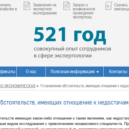
олнить
Заявление на
Запрос о
Скачать
атайство в
экспертное
возможности
квитанц
исследование
проведения
экспертизы
ификаты
О нас
Полезная информация
Контакты
ВО-ЭКОНОМИЧЕСКАЯ
Установление обстоятельств, имеющих отношение к недо
обстоятельств, имеющих отношение к недостачам
ельств имеющих какое-либо отношение к таким явлениям, как недостач
ным видом исследования с привлечением независимого специалиста. Про