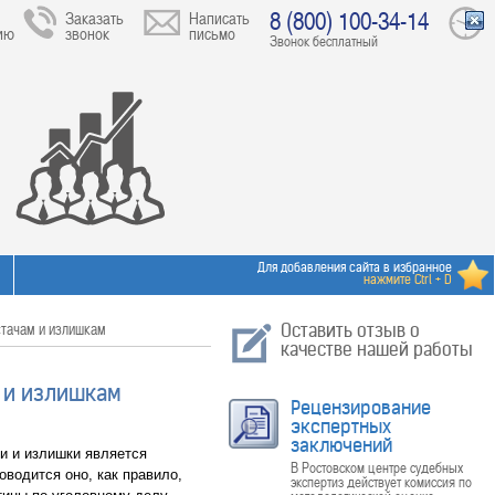
8 (800) 100-34-14
Заказать
Написать
ию
звонок
письмо
Звонок бесплатный
Для добавления сайта в избранное
нажмите Ctrl + D
стачам и излишкам
Оставить отзыв о
качестве нашей работы
 и излишкам
Рецензирование
экспертных
заключений
и и излишки является
В Ростовском центре судебных
водится оно, как правило,
экспертиз действует комиссия по