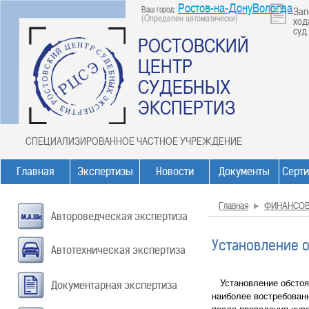
Ростов-на-ДонуВологда
Ваш город:
Зап
(Определен автоматически)
ход
суд
РОСТОВСКИЙ
ЦЕНТР
СУДЕБНЫХ
ЭКСПЕРТИЗ
СПЕЦИАЛИЗИРОВАННОЕ ЧАСТНОЕ УЧРЕЖДЕНИЕ
Главная
Экспертизы
Новости
Документы
Серт
Главная
ФИНАНСО
Автороведческая экспертиза
Установление 
Автотехническая экспертиза
Установление обстоят
Документарная экспертиза
наиболее востребован