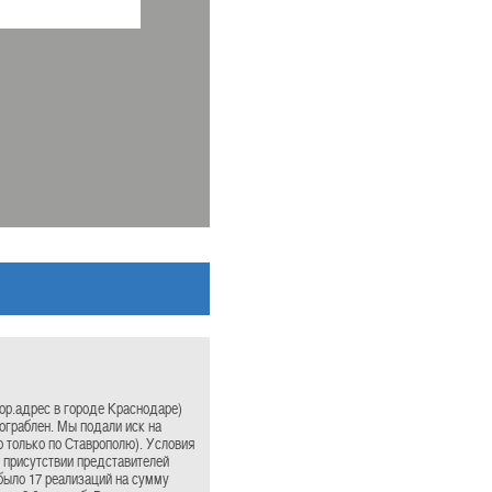
юр.адрес в городе Краснодаре)
 ограблен. Мы подали иск на
 только по Ставрополю). Условия
в присутствии представителей
было 17 реализаций на сумму