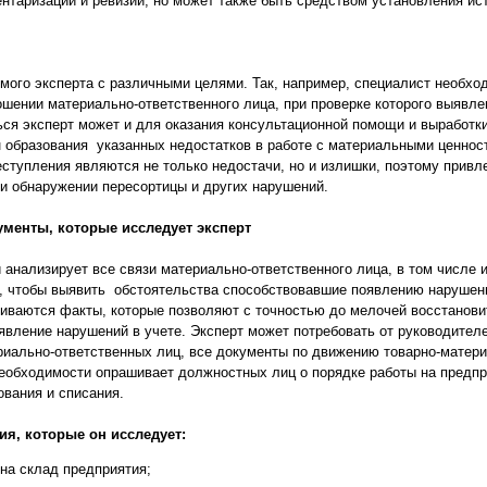
нтаризаций и ревизий, но может также быть средством установления ис
ого эксперта с различными целями. Так, например, специалист необхо
ошении материально-ответственного лица, при проверке которого выявле
ься эксперт может и для оказания консультационной помощи и выработк
н образования указанных недостатков в работе с материальными ценнос
ступления являются не только недостачи, но и излишки, поэтому привл
и обнаружении пересортицы и других нарушений.
менты, которые исследует эксперт
 анализирует все связи материально-ответственного лица, в том числе
 чтобы выявить обстоятельства способствовавшие появлению нарушени
иваются факты, которые позволяют с точностью до мелочей восстанов
явление нарушений в учете. Эксперт может потребовать от руководителе
ериально-ответственных лиц, все документы по движению товарно-матер
необходимости опрашивает должностных лиц о порядке работы на предпр
ования и списания.
я, которые он исследует:
 на склад предприятия;