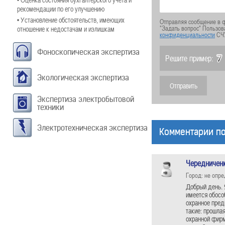
рекомендации по его улучшению
• Установление обстоятельств, имеющих
Отправляя сообщение в ф
"Задать вопрос" Пользов
отношение к недостачам и излишкам
конфиденциальности
СЧ
Фоноскопическая экспертиза
Решите пример:
Экологическая экспертиза
Экспертиза электробытовой
техники
Электротехническая экспертиза
Комментарии по
Чередничен
Город: не опр
Добрый день. 
имеется обосо
охранное пред
такие: прошлая
охранной фирм