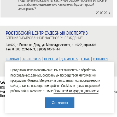
Подскажите пожалуйста, как лучше сформулировать вопросы в
ходатайстве следователю о назначении бухгалтерской
экспертизы?
29.09.2014
РОСТОВСКИЙ ЦЕНТР СУДЕБНЫХ ЭКСПЕРТИЗ
СПЕЦИАЛИЗИРОВАННОЕ ЧАСТНОЕ УЧРЕЖДЕНИЕ
344029, г. Ростов-на-Дону, ул. Металлургическая, д. 102/2, офис 308
Тел: 8 (863) 209-81-71, 8 (800) 100-34-14
|
|
|
|
|
ГЛАВНАЯ
ЭКСПЕРТИЗЫ
НОВОСТИ
ДОКУМЕНТЫ
О НАС
КОНТАКТЫ
2006—2026 СЧУ «Ростовский центр судебных экспертиз»
Продолжая использовать сайт, Вы соглашаетесь с обработкой
персональных данных, собираемых посредством метрической
программы «Яндекс Метрика», в целях аналитики посещаемости
Warning
: mysql_connect(): Headers and client library minor version
сайта, а также посредством файлов Cookies, в целях корректной
mismatch. Headers:101113 Library:30317 in
работы сайта, в соответствии с
Политикой конфиденциальности
/var/www/rostexpert.ru/data/www/rostexpert.ru/blocks/db.php
on
line
10
Согласен