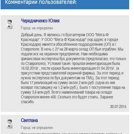
Комментарии пользователей:
Чередниченко Юлия
Город: не определен
Добрый день. Я являюсь гл.бухгалтером ООО "Мега-Ф
Краснодар". У ООО "Мега-Ф Краснодар" (юр.адрес в городе
Краснодаре) имеется обособленное подразделение (ОП) в г.
Ставрополе. В ночь с 27 на 28 марта склад ОП был ограблен. Мы
подали иск на охранное предприятие. Нам необходима
финансовая экспертиза бух.документов (предполагаю, что только
по Ставрополю). Условия такие: прошлая инвентаризация была
16.02.2015г., после кражи была инвентаризация 01.04.2015г. (в
присутствии представителей охранной фирмы). За этот период и
нужна экспертиза по бух.документам на ТМЦ. За этот период
было 17 реализаций на сумму около 2 млн.руб. (одна из них
возврат поставщику на 1,2 млн.руб.). Было 1 поступление твара на
сумму 3,6 млн.руб. Всего наименований товара на складе
Ставрополя менее 400. Сколько это будет стоить. Заранее
спасибо.
30.07.2015
Светлана
Город: не определен