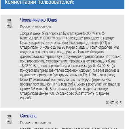
Комментарии пользователей:
Чередниченко Юлия
Город: не определен
Добрый день. Я являюсь гл.бухгалтером ООО "Мега-Ф
Краснодар". У ООО "Мега-Ф Краснодар" (юр.адрес в городе
Краснодаре) имеется обособленное подразделение (ОП) в г.
Ставрополе. В ночь с 27 на 28 марта склад ОП был ограблен. Мы
подали иск на охранное предприятие. Нам необходима
финансовая экспертиза бух.документов (предполагаю, что только
по Ставрополю). Условия такие: прошлая инвентаризация была
16.02.2015г., после кражи была инвентаризация 01.04.2015г. (в
присутствии представителей охранной фирмы). За этот период и
нужна экспертиза по бух.документам на ТМЦ. За этот период
было 17 реализаций на сумму около 2 млн.руб. (одна из них
возврат поставщику на 1,2 млн.руб.). Было 1 поступление твара на
сумму 3,6 млн.руб. Всего наименований товара на складе
Ставрополя менее 400. Сколько это будет стоить. Заранее
спасибо.
30.07.2015
Светлана
Город: не определен