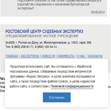
Подскажите пожалуйста, как лучше сформулировать вопросы в
ходатайстве следователю о назначении бухгалтерской
экспертизы?
29.09.2014
РОСТОВСКИЙ ЦЕНТР СУДЕБНЫХ ЭКСПЕРТИЗ
СПЕЦИАЛИЗИРОВАННОЕ ЧАСТНОЕ УЧРЕЖДЕНИЕ
344029, г. Ростов-на-Дону, ул. Металлургическая, д. 102/2, офис 308
Тел: 8 (863) 209-81-71, 8 (800) 100-34-14
|
|
|
|
|
ГЛАВНАЯ
ЭКСПЕРТИЗЫ
НОВОСТИ
ДОКУМЕНТЫ
О НАС
КОНТАКТЫ
2006—2026 СЧУ «Ростовский центр судебных экспертиз»
Продолжая использовать сайт, Вы соглашаетесь с обработкой
персональных данных, собираемых посредством метрической
программы «Яндекс Метрика», в целях аналитики посещаемости
Warning
: mysql_connect(): Headers and client library minor version
сайта, а также посредством файлов Cookies, в целях корректной
mismatch. Headers:101113 Library:30317 in
работы сайта, в соответствии с
Политикой конфиденциальности
/var/www/rostexpert.ru/data/www/rostexpert.ru/blocks/db.php
on
line
10
Согласен