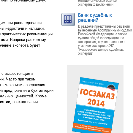
методологической оценке
тины по уголовному делу.
экспертных заключений.
Банк судебных
решений
дим при расследовании
В разделе представлены решения,
ны недостачи и излишки.
вынесенные Арбитражными судами
Российской Федерации, а также
и практических рекомендаций
судами общей юрисдикции, по
тями. Вопреки расхожему
экспертизам, осуществленным с
участием экспертов СЧУ
ечение эксперта будет
"Ростовского центра судебных
экспертиз".
 и с вышестоящими
й. Часто при таком
ить механизм совершения
й предприятия и бухгалтерии,
иальных ценностей. Кроме
иятии, расходовании