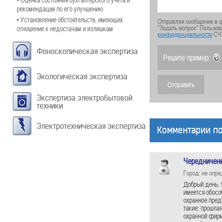
рекомендации по его улучшению
• Установление обстоятельств, имеющих
Отправляя сообщение в ф
"Задать вопрос" Пользов
отношение к недостачам и излишкам
конфиденциальности
СЧ
Фоноскопическая экспертиза
Решите пример:
Экологическая экспертиза
Экспертиза электробытовой
техники
Электротехническая экспертиза
Комментарии по
Чередничен
Город: не опр
Добрый день. 
имеется обосо
охранное пред
такие: прошлая
охранной фирм