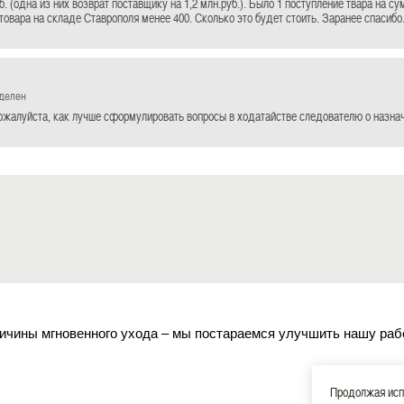
б. (одна из них возврат поставщику на 1,2 млн.руб.). Было 1 поступление твара на су
товара на складе Ставрополя менее 400. Сколько это будет стоить. Заранее спасибо
еделен
жалуйста, как лучше сформулировать вопросы в ходатайстве следователю о назнач
ичины мгновенного ухода – мы постараемся улучшить нашу раб
Продолжая испо