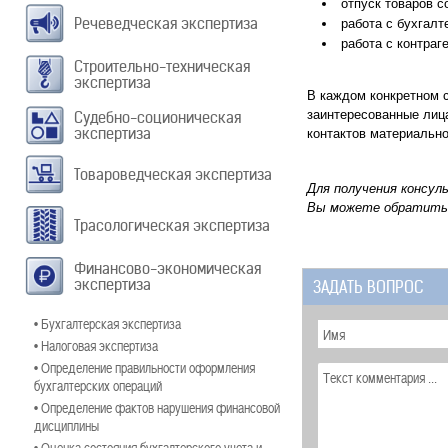
отпуск товаров с
Речеведческая экспертиза
работа с бухгалт
работа с контраг
Строительно-техническая
экспертиза
В каждом конкретном с
заинтересованные лица
Судебно-соционическая
экспертиза
контактов материально
Товароведческая экспертиза
Для получения консул
Вы можете обратить
Трасологическая экспертиза
Финансово-экономическая
экспертиза
ЗАДАТЬ ВОПРОС
• Бухгалтерская экспертиза
• Налоговая экспертиза
• Определение правильности оформления
бухгалтерских операций
• Определение фактов нарушения финансовой
дисциплины
• Оценка состояния бухгалтерского учета и