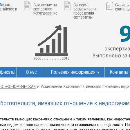
ь
олнить
Заявление на
Запрос о
Скачать
атайство в
экспертное
возможности
квитанц
исследование
проведения
экспертизы
ификаты
О нас
Полезная информация
Контакты
ВО-ЭКОНОМИЧЕСКАЯ
Установление обстоятельств, имеющих отношение к недо
обстоятельств, имеющих отношение к недостачам
ельств имеющих какое-либо отношение к таким явлениям, как недостач
ным видом исследования с привлечением независимого специалиста. Про