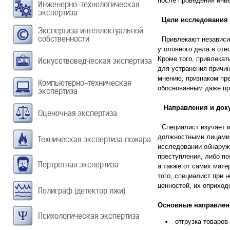
после проведения инве
Инженерно-технологическая
экспертиза
Цели исследования
Экспертиза интеллектуальной
собственности
Привлекают независим
уголовного дела в отн
Кроме того, привлекат
Искусствоведческая экспертиза
для устранения причи
мнению, признаком пре
Компьютерно-техническая
обоснованным даже пр
экспертиза
Направления и доку
Оценочная экспертиза
Специалист изучает и
должностными лицами,
Техническая экспертиза пожара
исследовании обнаруж
преступления, либо по
Портретная экспертиза
а также от самих мат
того, специалист при 
ценностей, их оприход
Полиграф (детектор лжи)
Основные направлени
Психологическая экспертиза
отгрузка товаров