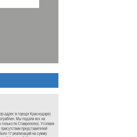
юр.адрес в городе Краснодаре)
 ограблен. Мы подали иск на
 только по Ставрополю). Условия
в присутствии представителей
было 17 реализаций на сумму