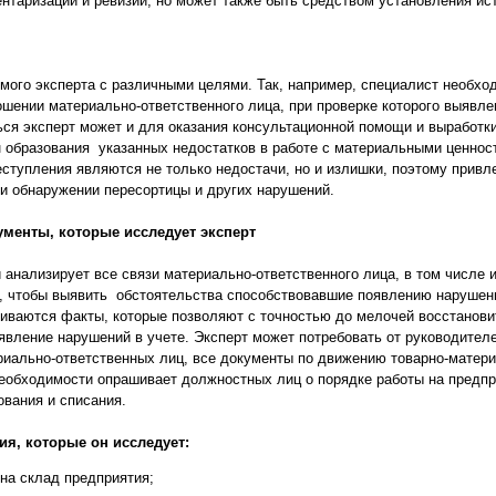
нтаризаций и ревизий, но может также быть средством установления ис
ого эксперта с различными целями. Так, например, специалист необхо
ошении материально-ответственного лица, при проверке которого выявле
ься эксперт может и для оказания консультационной помощи и выработк
н образования указанных недостатков в работе с материальными ценнос
ступления являются не только недостачи, но и излишки, поэтому привл
и обнаружении пересортицы и других нарушений.
менты, которые исследует эксперт
 анализирует все связи материально-ответственного лица, в том числе
 чтобы выявить обстоятельства способствовавшие появлению нарушени
иваются факты, которые позволяют с точностью до мелочей восстанов
явление нарушений в учете. Эксперт может потребовать от руководителе
ериально-ответственных лиц, все документы по движению товарно-матер
необходимости опрашивает должностных лиц о порядке работы на предпр
ования и списания.
я, которые он исследует:
 на склад предприятия;