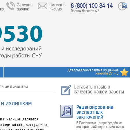
8 (800) 100-34-14
Заказать
Написать
ию
звонок
письмо
Звонок бесплатный
Для добавления сайта в избранное
нажмите Ctrl + D
стачам и излишкам
Оставить отзыв о
качестве нашей работы
 и излишкам
Рецензирование
экспертных
заключений
и и излишки является
В Ростовском центре судебных
водится оно, как правило,
экспертиз действует комиссия по