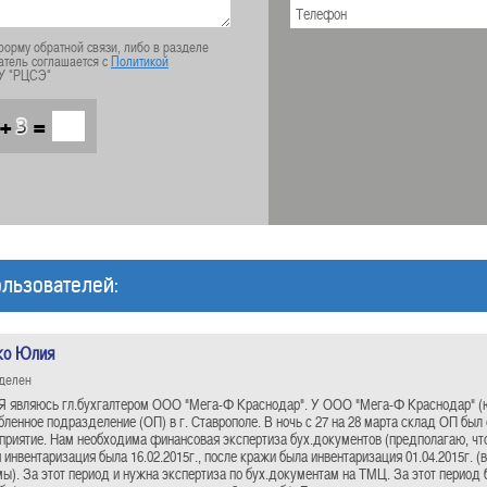
орму обратной связи, либо в разделе
атель соглашается с
Политикой
У "РЦСЭ"
+
=
льзователей:
ко Юлия
еделен
Я являюсь гл.бухгалтером ООО "Мега-Ф Краснодар". У ООО "Мега-Ф Краснодар" (
бленное подразделение (ОП) в г. Ставрополе. В ночь с 27 на 28 марта склад ОП был
приятие. Нам необходима финансовая экспертиза бух.документов (предполагаю, что
 инвентаризация была 16.02.2015г., после кражи была инвентаризация 01.04.2015г. (
ы). За этот период и нужна экспертиза по бух.документам на ТМЦ. За этот период 