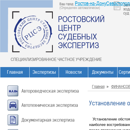
Ростов-на-ДонуСевастопол
Ваш город:
Зап
(Определен автоматически)
ход
суд
РОСТОВСКИЙ
ЦЕНТР
СУДЕБНЫХ
ЭКСПЕРТИЗ
СПЕЦИАЛИЗИРОВАННОЕ ЧАСТНОЕ УЧРЕЖДЕНИЕ
Главная
Экспертизы
Новости
Документы
Серт
Главная
ФИНАНСО
Автороведческая экспертиза
Установление 
Автотехническая экспертиза
Установление обстоят
Документарная экспертиза
наиболее востребован