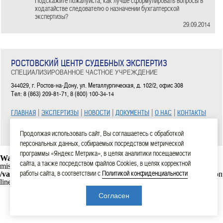
Подскажите пожалуйста, как лучше сформулировать вопросы в
ходатайстве следователю о назначении бухгалтерской
экспертизы?
29.09.2014
РОСТОВСКИЙ ЦЕНТР СУДЕБНЫХ ЭКСПЕРТИЗ
СПЕЦИАЛИЗИРОВАННОЕ ЧАСТНОЕ УЧРЕЖДЕНИЕ
344029, г. Ростов-на-Дону, ул. Металлургическая, д. 102/2, офис 308
Тел: 8 (863) 209-81-71, 8 (800) 100-34-14
|
|
|
|
|
ГЛАВНАЯ
ЭКСПЕРТИЗЫ
НОВОСТИ
ДОКУМЕНТЫ
О НАС
КОНТАКТЫ
2006—2026 СЧУ «Ростовский центр судебных экспертиз»
Продолжая использовать сайт, Вы соглашаетесь с обработкой
персональных данных, собираемых посредством метрической
программы «Яндекс Метрика», в целях аналитики посещаемости
Warning
: mysql_connect(): Headers and client library minor version
сайта, а также посредством файлов Cookies, в целях корректной
mismatch. Headers:101113 Library:30317 in
работы сайта, в соответствии с
Политикой конфиденциальности
/var/www/rostexpert.ru/data/www/rostexpert.ru/blocks/db.php
on
line
10
Согласен