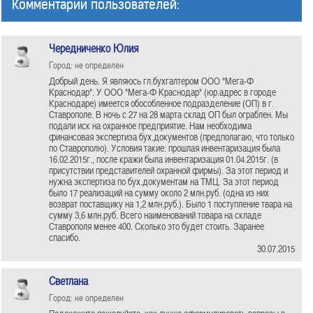
Комментарии пользователей:
Чередниченко Юлия
Город: не определен
Добрый день. Я являюсь гл.бухгалтером ООО "Мега-Ф
Краснодар". У ООО "Мега-Ф Краснодар" (юр.адрес в городе
Краснодаре) имеется обособленное подразделение (ОП) в г.
Ставрополе. В ночь с 27 на 28 марта склад ОП был ограблен. Мы
подали иск на охранное предприятие. Нам необходима
финансовая экспертиза бух.документов (предполагаю, что только
по Ставрополю). Условия такие: прошлая инвентаризация была
16.02.2015г., после кражи была инвентаризация 01.04.2015г. (в
присутствии представителей охранной фирмы). За этот период и
нужна экспертиза по бух.документам на ТМЦ. За этот период
было 17 реализаций на сумму около 2 млн.руб. (одна из них
возврат поставщику на 1,2 млн.руб.). Было 1 поступление твара на
сумму 3,6 млн.руб. Всего наименований товара на складе
Ставрополя менее 400. Сколько это будет стоить. Заранее
спасибо.
30.07.2015
Светлана
Город: не определен