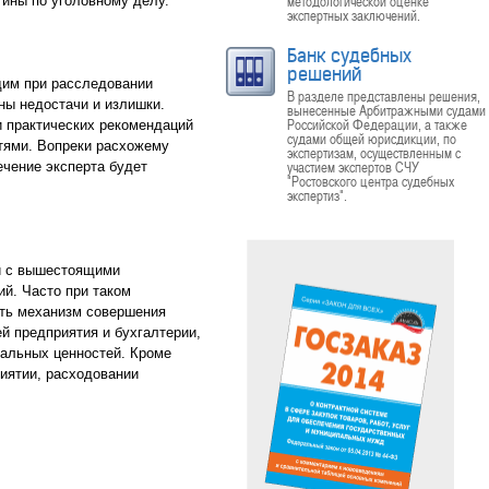
методологической оценке
тины по уголовному делу.
экспертных заключений.
Банк судебных
решений
дим при расследовании
В разделе представлены решения,
ны недостачи и излишки.
вынесенные Арбитражными судами
Российской Федерации, а также
и практических рекомендаций
судами общей юрисдикции, по
тями. Вопреки расхожему
экспертизам, осуществленным с
участием экспертов СЧУ
ечение эксперта будет
"Ростовского центра судебных
экспертиз".
 и с вышестоящими
й. Часто при таком
ить механизм совершения
й предприятия и бухгалтерии,
иальных ценностей. Кроме
иятии, расходовании