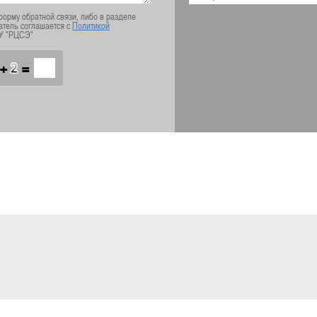
орму обратной связи, либо в разделе
атель соглашается с
Политикой
У "РЦСЭ"
+
=