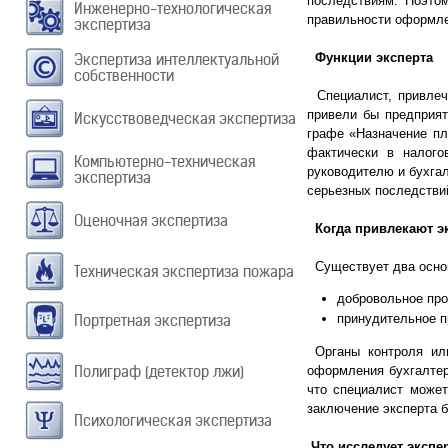
последствиям. Поэто
Инженерно-технологическая
правильности оформле
экспертиза
Экспертиза интеллектуальной
Функции эксперта
собственности
Специалист, привлеч
привели бы предприят
Искусствоведческая экспертиза
графе «Назначение пл
фактически в налого
Компьютерно-техническая
руководителю и бухга
экспертиза
серьезных последстви
Оценочная экспертиза
Когда привлекают э
Существует два основ
Техническая экспертиза пожара
добровольное про
Портретная экспертиза
принудительное п
Органы контроля или
Полиграф (детектор лжи)
оформления бухгалтер
что специалист может
заключение эксперта б
Психологическая экспертиза
Что исследует экспе