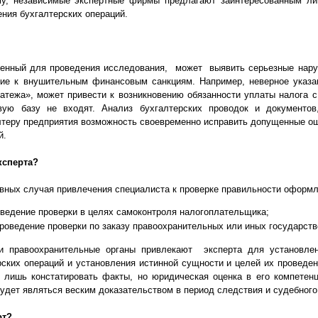
му, независимые экспертные фирмы предлагают заинтересованным л
ния бухгалтерских операций.
енный для проведения исследования, может выявить серьезные нару
ие к внушительным финансовым санкциям. Например, неверное указа
атежа», может привести к возникновению обязанности уплаты налога с
вую базу не входят. Анализ бухгалтерских проводок и документо
лтеру предприятия возможность своевременно исправить допущенные о
й.
ксперта?
ных случая привлечения специалиста к проверке правильности оформл
ведение проверки в целях самоконтроля налогоплательщика;
роведение проверки по заказу правоохранительных или иных государств
 правоохранительные органы привлекают эксперта для установле
ских операций и установления истинной сущности и целей их проведен
 лишь констатировать факты, но юридическая оценка в его компетенц
удет являться веским доказательством в период следствия и судебного
рт?