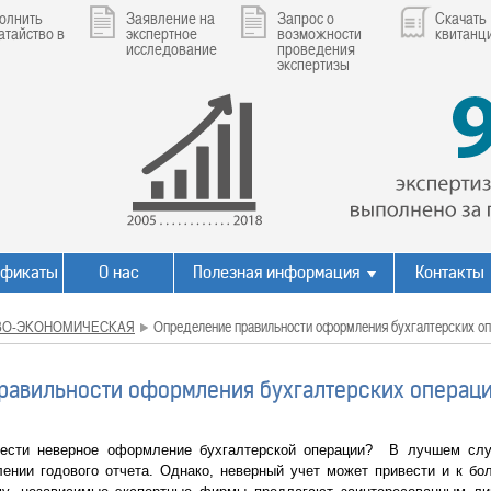
олнить
Заявление на
Запрос о
Скачать
атайство в
экспертное
возможности
квитанц
исследование
проведения
экспертизы
ификаты
О нас
Полезная информация
Контакты
ВО-ЭКОНОМИЧЕСКАЯ
Определение правильности оформления бухгалтерских о
равильности оформления бухгалтерских операц
ти неверное оформление бухгалтерской операции? В лучшем случ
лении годового отчета. Однако, неверный учет может привести и к б