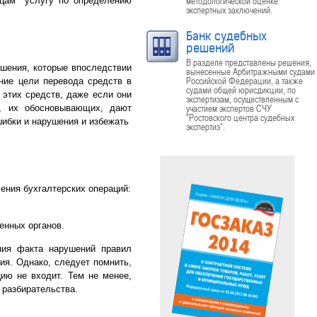
методологической оценке
ицам услугу по определению
экспертных заключений.
Банк судебных
решений
В разделе представлены решения,
шения, которые впоследствии
вынесенные Арбитражными судами
Российской Федерации, а также
ние цели перевода средств в
судами общей юрисдикции, по
 этих средств, даже если они
экспертизам, осуществленным с
участием экспертов СЧУ
в, их обосновывающих, дают
"Ростовского центра судебных
шибки и нарушения и избежать
экспертиз".
ения бухгалтерских операций:
енных органов.
ния факта нарушений правил
ия. Однако, следует помнить,
ию не входит. Тем не менее,
 разбирательства.