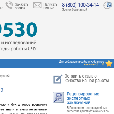
8 (800) 100-34-14
Заказать
Написать
ию
звонок
письмо
Звонок бесплатный
Для добавления сайта в избранное
нажмите Ctrl + D
пераций
Оставить отзыв о
качестве нашей работы
ий
Рецензирование
экспертных
заключений
ае у бухгалтеров возникнут
В Ростовском центре судебных
олее значительным негативным
экспертиз действует комиссия по