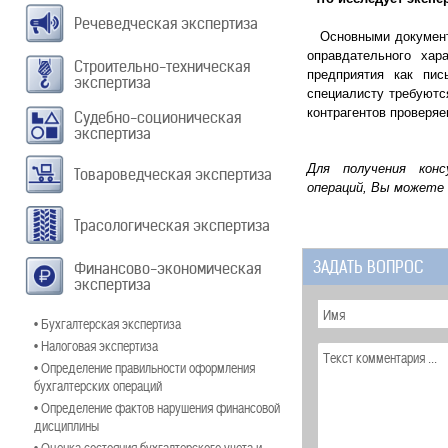
Речеведческая экспертиза
Основными документам
оправдательного хар
Строительно-техническая
предприятия как пис
экспертиза
специалисту требуютс
контрагентов проверяе
Судебно-соционическая
экспертиза
Для получения кон
Товароведческая экспертиза
операций,
Вы можете 
Трасологическая экспертиза
ЗАДАТЬ ВОПРОС
Финансово-экономическая
экспертиза
• Бухгалтерская экспертиза
• Налоговая экспертиза
• Определение правильности оформления
бухгалтерских операций
• Определение фактов нарушения финансовой
дисциплины
• Оценка состояния бухгалтерского учета и