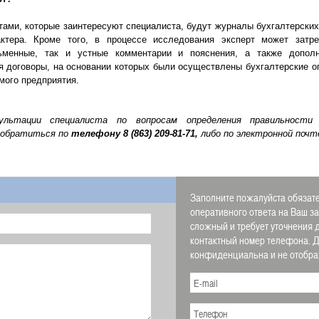
и, которые заинтересуют специалиста, будут журналы бухгалтерских 
актера. Кроме того, в процессе исследования эксперт может затр
ьменные, так и устные комментарии и пояснения, а также допол
я договоры, на основании которых были осуществлены бухгалтерские оп
мого предприятия.
сультации специалиста по вопросам о
пределения правильности
обратиться по
телефону
8 (863) 209-81-71,
либо по электронной почт
Заполните пожалуйста обязате
оперативного ответа на Ваш з
сложный и требует уточнения 
контактный номер телефона.
конфиденциальна и не отображ