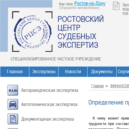
Ростов-на-Дону
Ваш город:
Зап
(Определен автоматически)
ход
суд
РОСТОВСКИЙ
ЦЕНТР
СУДЕБНЫХ
ЭКСПЕРТИЗ
СПЕЦИАЛИЗИРОВАННОЕ ЧАСТНОЕ УЧРЕЖДЕНИЕ
Главная
Экспертизы
Новости
Документы
Серт
Главная
ФИНАНСО
Автороведческая экспертиза
Определение п
Автотехническая экспертиза
К чему может привес
Документарная экспертиза
трудности при состав