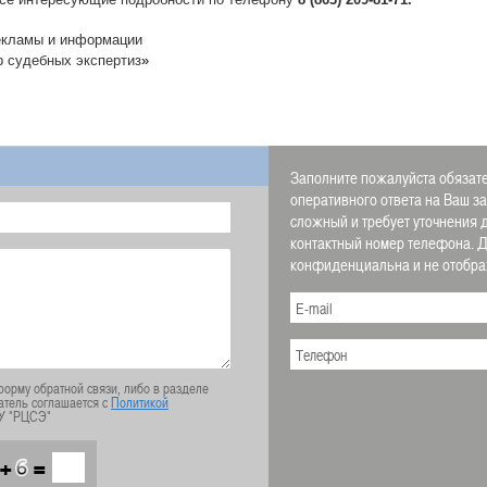
екламы и информации
р судебных экспертиз
»
Заполните пожалуйста обязате
оперативного ответа на Ваш з
сложный и требует уточнения 
контактный номер телефона.
конфиденциальна и не отображ
орму обратной связи, либо в разделе
атель соглашается с
Политикой
У "РЦСЭ"
+
=