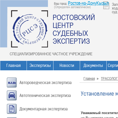
Ростов-на-ДонуКызыл
Ваш город:
Зап
(Определен автоматически)
ход
суд
РОСТОВСКИЙ
ЦЕНТР
СУДЕБНЫХ
ЭКСПЕРТИЗ
СПЕЦИАЛИЗИРОВАННОЕ ЧАСТНОЕ УЧРЕЖДЕНИЕ
Главная
Экспертизы
Новости
Документы
Серт
Главная
ТРАСОЛОГ
Автороведческая экспертиза
Установление 
Автотехническая экспертиза
Документарная экспертиза
Уважаемый посетите
но Вы можете узнать 