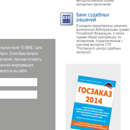
методологической оценке
экспертных заключений.
Банк судебных
решений
В разделе представлены решения,
вынесенные Арбитражными судами
Российской Федерации, а также
судами общей юрисдикции, по
экспертизам, осуществленным с
участием экспертов СЧУ
льное поле "E-MAIL" для
"Ростовского центра судебных
экспертиз".
апрос. Если Ваш вопрос
деталей, просим оставить
 Данная информация
ается на сайте.