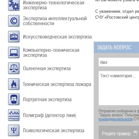
Инженерно-технологическая
экспертиза
С уважением, отдел р
СЧУ
«
Ростовский цент
Экспертиза интеллектуальной
собственности
Искусствоведческая экспертиза
ЗАДАТЬ ВОПРОС
Компьютерно-техническая
экспертиза
Оценочная экспертиза
Техническая экспертиза пожара
Портретная экспертиза
Отправляя сообщение в ф
"Задать вопрос" Пользов
Полиграф (детектор лжи)
конфиденциальности
СЧ
Психологическая экспертиза
Решите пример: