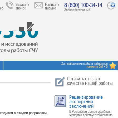
8 (800) 100-34-14
Заказать
Написать
ию
звонок
письмо
Звонок бесплатный
Для добавления сайта в избранное
нажмите Ctrl + D
Оставить отзыв о
качестве нашей работы
Рецензирование
экспертных
заключений
В Ростовском центре судебных
ходится в стадии разработки,
экспертиз действует комиссия по