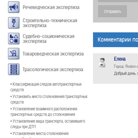
Речеведческая экспертиза
Строительно-техническая
экспертиза
Судебно-соционическая
Комментарии по
экспертиза
Товароведческая экспертиза
Елена
Город: Rostov-
Трасологическая экспертиза
Добрый день. 
• Классификация следов автотранспортных
средств
• Установить место столкновения транспортных
средств
• Установление взаимного расположения
транспортных средств до столкновения
• Установление вида транспорта, оставившего
следы при ДТП
• Установление места столкновения