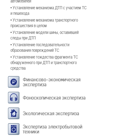
автомобилей
• Установление механизма ДТП с участием ТС
и пешехода
• Установление механизма транспортного
происшествия в целом
• Установление модели шины, оставившей
следы при ДТП
• Установление последовательности
образования повреждений ТС
• Установление тождества фрагмента ТС
обнаруженного при ДТП и транспортного
средства
Финансово-экономическая
экспертиза
Фоноскопическая экспертиза
Экологическая экспертиза
Экспертиза электробытовой
техники