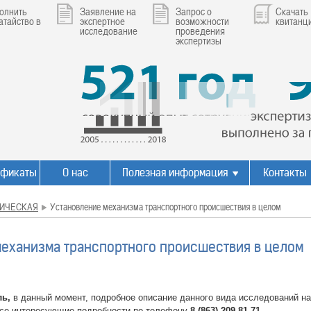
олнить
Заявление на
Запрос о
Скачать
атайство в
экспертное
возможности
квитанц
исследование
проведения
экспертизы
ификаты
О нас
Полезная информация
Контакты
ИЧЕСКАЯ
Установление механизма транспортного происшествия в целом
механизма транспортного происшествия в целом
ль,
в данный момент, подробное описание данного вида исследований на
все интересующие подробности по телефону
8 (863) 209-81-71.