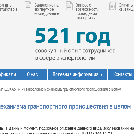
олнить
Заявление на
Запрос о
Скачать
атайство в
экспертное
возможности
квитанц
исследование
проведения
экспертизы
ификаты
О нас
Полезная информация
Контакты
ИЧЕСКАЯ
Установление механизма транспортного происшествия в целом
механизма транспортного происшествия в целом
ль,
в данный момент, подробное описание данного вида исследований на
все интересующие подробности по телефону
8 (863) 209-81-71.