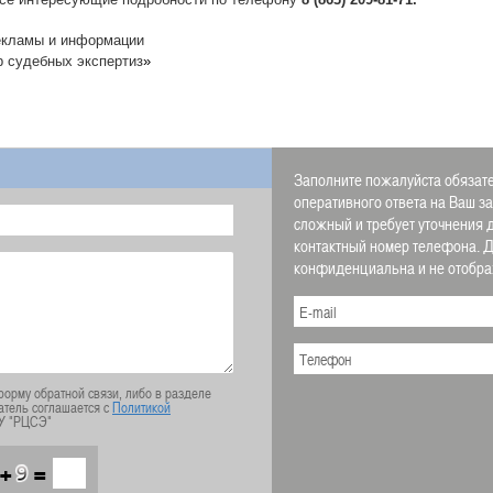
екламы и информации
р судебных экспертиз
»
Заполните пожалуйста обязате
оперативного ответа на Ваш з
сложный и требует уточнения 
контактный номер телефона.
конфиденциальна и не отображ
орму обратной связи, либо в разделе
атель соглашается с
Политикой
У "РЦСЭ"
+
=