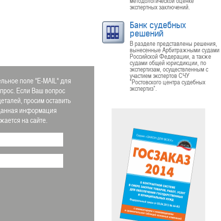
методологической оценке
экспертных заключений.
Банк судебных
решений
В разделе представлены решения,
вынесенные Арбитражными судами
Российской Федерации, а также
судами общей юрисдикции, по
экспертизам, осуществленным с
участием экспертов СЧУ
льное поле "E-MAIL" для
"Ростовского центра судебных
экспертиз".
апрос. Если Ваш вопрос
деталей, просим оставить
 Данная информация
ается на сайте.