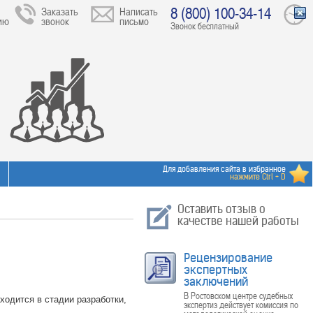
8 (800) 100-34-14
Заказать
Написать
ию
звонок
письмо
Звонок бесплатный
Для добавления сайта в избранное
нажмите Ctrl + D
Оставить отзыв о
качестве нашей работы
Рецензирование
экспертных
заключений
В Ростовском центре судебных
ходится в стадии разработки,
экспертиз действует комиссия по