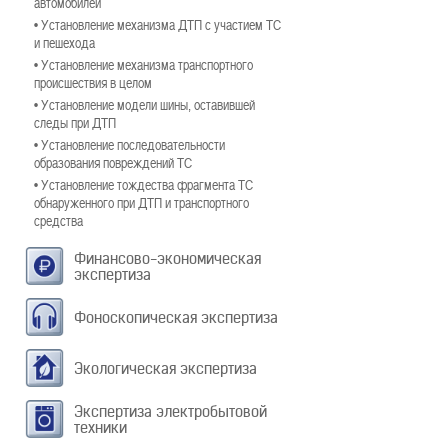
автомобилей
• Установление механизма ДТП с участием ТС
и пешехода
• Установление механизма транспортного
происшествия в целом
• Установление модели шины, оставившей
следы при ДТП
• Установление последовательности
образования повреждений ТС
• Установление тождества фрагмента ТС
обнаруженного при ДТП и транспортного
средства
Финансово-экономическая
экспертиза
Фоноскопическая экспертиза
Экологическая экспертиза
Экспертиза электробытовой
техники