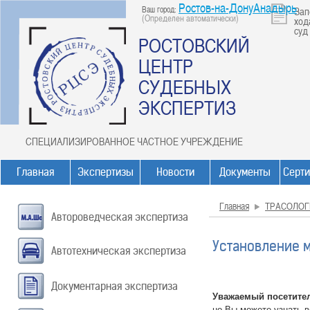
Ростов-на-ДонуАнадырь
Ваш город:
Зап
(Определен автоматически)
ход
суд
РОСТОВСКИЙ
ЦЕНТР
СУДЕБНЫХ
ЭКСПЕРТИЗ
СПЕЦИАЛИЗИРОВАННОЕ ЧАСТНОЕ УЧРЕЖДЕНИЕ
Главная
Экспертизы
Новости
Документы
Серт
Главная
ТРАСОЛОГ
Автороведческая экспертиза
Установление 
Автотехническая экспертиза
Документарная экспертиза
Уважаемый посетите
но Вы можете узнать 