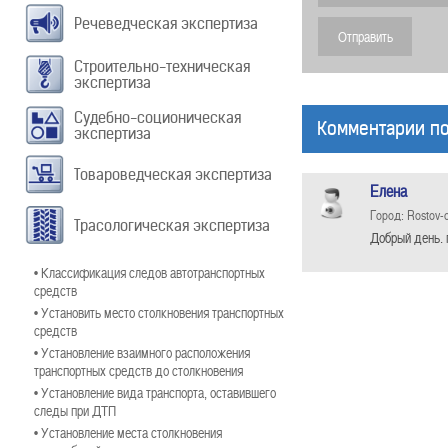
Речеведческая экспертиза
Строительно-техническая
экспертиза
Судебно-соционическая
Комментарии по
экспертиза
Товароведческая экспертиза
Елена
Город: Rostov-
Трасологическая экспертиза
Добрый день. 
• Классификация следов автотранспортных
средств
• Установить место столкновения транспортных
средств
• Установление взаимного расположения
транспортных средств до столкновения
• Установление вида транспорта, оставившего
следы при ДТП
• Установление места столкновения