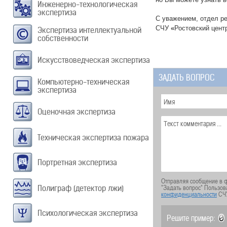
Инженерно-технологическая
экспертиза
С уважением, отдел р
СЧУ
«
Ростовский цент
Экспертиза интеллектуальной
собственности
Искусствоведческая экспертиза
ЗАДАТЬ ВОПРОС
Компьютерно-техническая
экспертиза
Оценочная экспертиза
Техническая экспертиза пожара
Портретная экспертиза
Отправляя сообщение в ф
"Задать вопрос" Пользов
Полиграф (детектор лжи)
конфиденциальности
СЧ
Психологическая экспертиза
Решите пример: