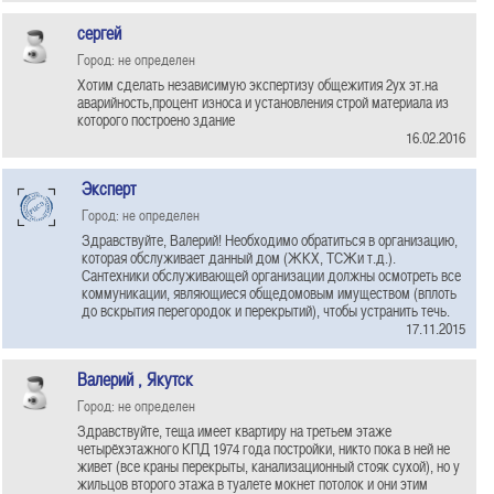
сергей
Город: не определен
Хотим сделать независимую экспертизу общежития 2ух эт.на
аварийность,процент износа и установления строй материала из
которого построено здание
16.02.2016
Эксперт
Город: не определен
Здравствуйте, Валерий! Необходимо обратиться в организацию,
которая обслуживает данный дом (ЖКХ, ТСЖи т.д.).
Сантехники обслуживающей организации должны осмотреть все
коммуникации, являющиеся общедомовым имуществом (вплоть
до вскрытия перегородок и перекрытий), чтобы устранить течь.
17.11.2015
Валерий , Якутск
Город: не определен
Здравствуйте, теща имеет квартиру на третьем этаже
четырёхэтажного КПД 1974 года постройки, никто пока в ней не
живет (все краны перекрыты, канализационный стояк сухой), но у
жильцов второго этажа в туалете мокнет потолок и они этим