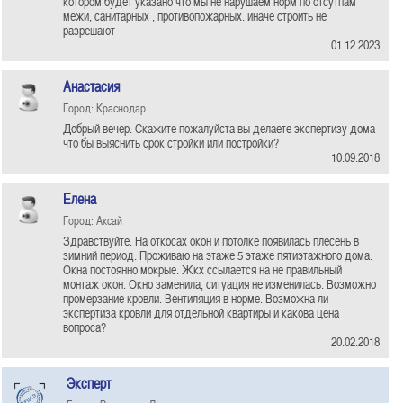
котором будет указано что мы не нарушаем норм по отсутпам
межи, санитарных , противопожарных. иначе строить не
разрешают
01.12.2023
Анастасия
Город: Краснодар
Добрый вечер. Скажите пожалуйста вы делаете экспертизу дома
что бы выяснить срок стройки или постройки?
10.09.2018
Елена
Город: Аксай
Здравствуйте. На откосах окон и потолке появилась плесень в
зимний период. Проживаю на этаже 5 этаже пятиэтажного дома.
Окна постоянно мокрые. Жкх ссылается на не правильный
монтаж окон. Окно заменила, ситуация не изменилась. Возможно
промерзание кровли. Вентиляция в норме. Возможна ли
экспертиза кровли для отдельной квартиры и какова цена
вопроса?
20.02.2018
Эксперт