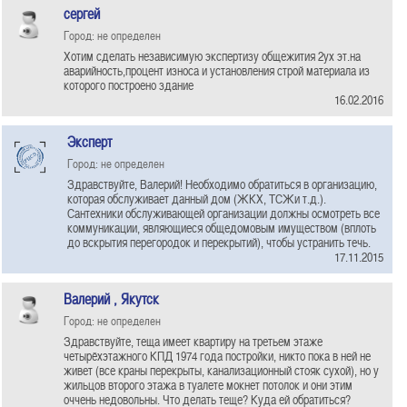
сергей
Город: не определен
Хотим сделать независимую экспертизу общежития 2ух эт.на
аварийность,процент износа и установления строй материала из
которого построено здание
16.02.2016
Эксперт
Город: не определен
Здравствуйте, Валерий! Необходимо обратиться в организацию,
которая обслуживает данный дом (ЖКХ, ТСЖи т.д.).
Сантехники обслуживающей организации должны осмотреть все
коммуникации, являющиеся общедомовым имуществом (вплоть
до вскрытия перегородок и перекрытий), чтобы устранить течь.
17.11.2015
Валерий , Якутск
Город: не определен
Здравствуйте, теща имеет квартиру на третьем этаже
четырёхэтажного КПД 1974 года постройки, никто пока в ней не
живет (все краны перекрыты, канализационный стояк сухой), но у
жильцов второго этажа в туалете мокнет потолок и они этим
оччень недовольны. Что делать теще? Куда ей обратиться?