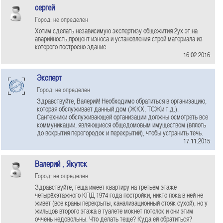
сергей
Город: не определен
Хотим сделать независимую экспертизу общежития 2ух эт.на
аварийность,процент износа и установления строй материала из
которого построено здание
16.02.2016
Эксперт
Город: не определен
Здравствуйте, Валерий! Необходимо обратиться в организацию,
которая обслуживает данный дом (ЖКХ, ТСЖи т.д.).
Сантехники обслуживающей организации должны осмотреть все
коммуникации, являющиеся общедомовым имуществом (вплоть
до вскрытия перегородок и перекрытий), чтобы устранить течь.
17.11.2015
Валерий , Якутск
Город: не определен
Здравствуйте, теща имеет квартиру на третьем этаже
четырёхэтажного КПД 1974 года постройки, никто пока в ней не
живет (все краны перекрыты, канализационный стояк сухой), но у
жильцов второго этажа в туалете мокнет потолок и они этим
оччень недовольны. Что делать теще? Куда ей обратиться?