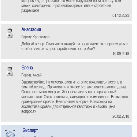
котором будет указано что мы не нарушаем норм по отсутпам
межи, санитарных , противопожарных. иначе строить не
разрешают
01.12.2023
Анастасия
Город: Краснодар
Добрый вечер. Скажите пожалуйста вы делаете экспертизу дома
что бы выяснить срок стройки или постройки?
10.09.2018
Елена
Город: Аксай
Здравствуйте. На откосах окон и потолке появилась плесень в
зимний период. Проживаю на этаже 5 этаже пятиэтажного дома.
Окна постоянно мокрые. Жкх ссылается на не правильный
монтаж окон. Окно заменила, ситуация не изменилась. Возможно
промерзание кровли. Вентиляция в норме. Возможна ли
экспертиза кровли для отдельной квартиры и какова цена
вопроса?
20.02.2018
Эксперт