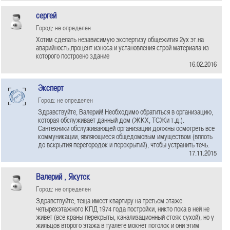
сергей
Город: не определен
Хотим сделать независимую экспертизу общежития 2ух эт.на
аварийность,процент износа и установления строй материала из
которого построено здание
16.02.2016
Эксперт
Город: не определен
Здравствуйте, Валерий! Необходимо обратиться в организацию,
которая обслуживает данный дом (ЖКХ, ТСЖи т.д.).
Сантехники обслуживающей организации должны осмотреть все
коммуникации, являющиеся общедомовым имуществом (вплоть
до вскрытия перегородок и перекрытий), чтобы устранить течь.
17.11.2015
Валерий , Якутск
Город: не определен
Здравствуйте, теща имеет квартиру на третьем этаже
четырёхэтажного КПД 1974 года постройки, никто пока в ней не
живет (все краны перекрыты, канализационный стояк сухой), но у
жильцов второго этажа в туалете мокнет потолок и они этим