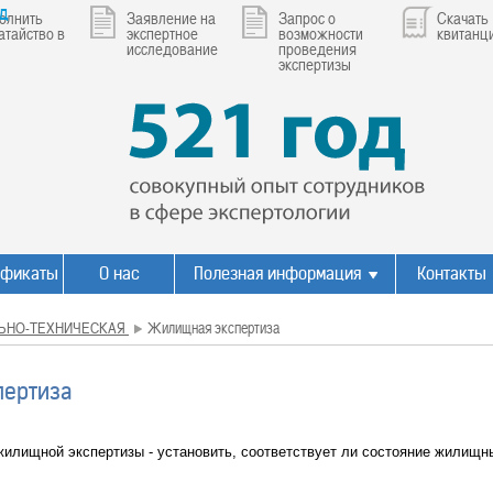
ад
олнить
Заявление на
Запрос о
Скачать
атайство в
экспертное
возможности
квитанц
исследование
проведения
экспертизы
ификаты
О нас
Полезная информация
Контакты
ЬНО-ТЕХНИЧЕСКАЯ
Жилищная экспертиза
ертиза
жилищной экспертизы - установить, соответствует ли состояние жилищ