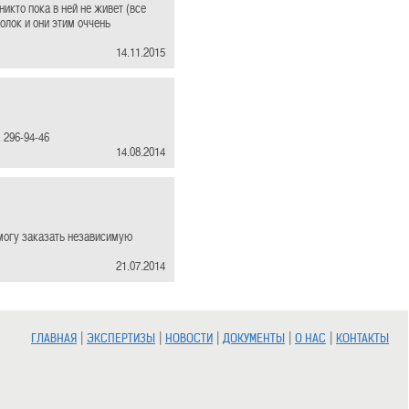
икто пока в ней не живет (все
олок и они этим оччень
14.11.2015
 296-94-46
14.08.2014
могу заказать независимую
21.07.2014
|
|
|
|
|
ГЛАВНАЯ
ЭКСПЕРТИЗЫ
НОВОСТИ
ДОКУМЕНТЫ
О НАС
КОНТАКТЫ