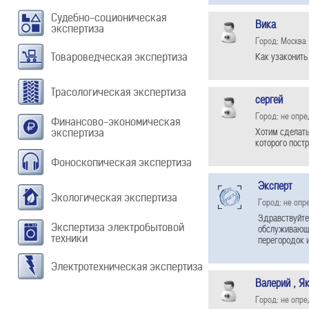
Судебно-соционическая
Вика
экспертиза
Город: Москва
Как узаконить
Товароведческая экспертиза
Трасологическая экспертиза
сергей
Город: не опр
Финансово-экономическая
Хотим сделать
экспертиза
которого пост
Фоноскопическая экспертиза
Эксперт
Экологическая экспертиза
Город: не опр
Здравствуйте
Экспертиза электробытовой
обслуживающе
техники
перегородок и
Электротехническая экспертиза
Валерий , Я
Город: не опр