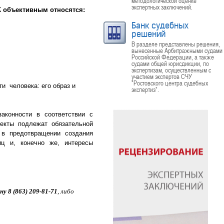
методологической оценке
экспертных заключений.
 объективным относятся:
Банк судебных
решений
В разделе представлены решения,
вынесенные Арбитражными судами
Российской Федерации, а также
судами общей юрисдикции, по
экспертизам, осуществленным с
участием экспертов СЧУ
"Ростовского центра судебных
и человека: его образ и
экспертиз".
аконности в соответствии с
екты подлежат обязательной
 в предотвращении создания
иц и, конечно же, интересы
у 8 (863) 209-81-71
, либо