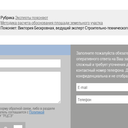
Рубрика
Эксперты поясняют
Методика расчета-обоснования площади земельного участка
Поясняет: Виктория Бескровная, ведущий эксперт Строительно-техническог
Заполните пожалуйста обязате
оперативного ответа на Ваш з
сложный и требует уточнения 
контактный номер телефона.
конфиденциальна и не отображ
орму обратной связи, либо в разделе
атель соглашается с
Политикой
У "РЦСЭ"