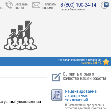
8 (800) 100-34-14
Заказать
Написать
ию
звонок
письмо
Звонок бесплатный
Для добавления сайта в избранное
нажмите Ctrl + D
Оставить отзыв о
качестве нашей работы
Рецензирование
экспертных
заключений
ных условий установленным
В Ростовском центре судебных
экспертиз действует комиссия по