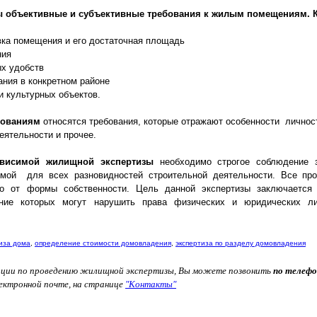
ы объективные и субъективные требования к жилым помещениям. К
вка помещения и его достаточная площадь
ния
ых удобств
ания в конкретном районе
и культурных объектов.
бованиям
относятся требования, которые отражают особенности личност
еятельности и прочее.
ависимой жилищной экспертизы
необходимо строгое соблюдение з
ммой для всех разновидностей строительной деятельности. Все про
мо от формы собственности. Цель данной экспертизы заключается
ание которых могут нарушить права физических и юридических л
иза дома
,
определение стоимости домовладения
,
экспертиза по разделу домовладения
тации по проведению жилищной экспертизы, Вы можете позвонить
по телефон
ектронной почте, на странице
"Контакты"