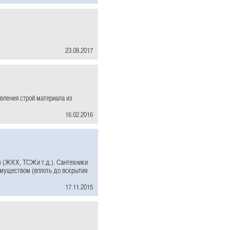
23.08.2017
вления строй материала из
16.02.2016
м (ЖКХ, ТСЖи т.д.). Сантехники
муществом (вплоть до вскрытия
17.11.2015