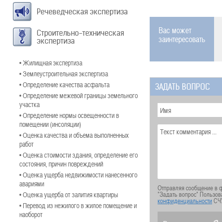
Речеведческая экспертиза
Вас может
Строительно-техническая
заинтересовать
экспертиза
• Жилищная экспертиза
• Землеустроительная экспертиза
• Определение качества асфальта
ЗАДАТЬ ВОПРОС
• Определение межевой границы земельного
участка
• Определение нормы освещенности в
помещении (инсоляции)
• Оценка качества и объема выполненных
работ
• Оценка стоимости здания, определение его
состояния, причин повреждений
• Оценка ущерба недвижимости нанесенного
авариями
Отправляя сообщение в ф
• Оценка ущерба от залития квартиры
"Задать вопрос" Пользов
конфиденциальности
СЧ
• Перевод из нежилого в жилое помещение и
наоборот