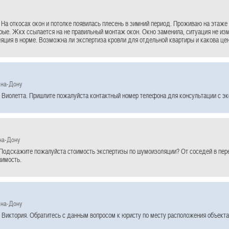
 На откосах окон и потолке появилась плесень в зимний период. Проживаю на этаже
рые. Жкх ссылается на не правильный монтаж окон. Окно заменила, ситуация не и
ляция в норме. Возможна ли экспертиза кровли для отдельной квартиры и какова це
-на-Дону
 Виолетта. Пришлите пожалуйста контактный номер телефона для консультации с эк
на-Дону
Подскажите пожалуйста стоимость экспертизы по шумоизоляции? От соседей в пере
имость.
-на-Дону
 Виктория. Обратитесь с данным вопросом к юристу по месту расположения объекта