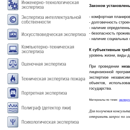
Инженерно-технологическая
Законом установлен
экспертиза
Экспертиза интеллектуальной
- комфортная планиро
собственности
- долговечность строе
- наличие определенн
- безопасность прожив
Искусствоведческая экспертиза
- наличие социальных 
Компьютерно-техническая
К субъективным тре
экспертиза
уровень жизни, виды д
Оценочная экспертиза
При проведении
нез
лицензи
онной програ
экспертизе независи
Техническая экспертиза пожара
объектов, использов
государства.
Портретная экспертиза
Материалы по теме:
эксперт
Полиграф (детектор лжи)
Для получения консуль
отправить запрос по эл
Психологическая экспертиза