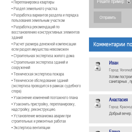
Решите пример:
• Перепланировка квартиры
• Раздел земельного участка
• Разработка вариантов раздела и порядка
пользования земельным участком
• Разработка рекомендаций по
восстановлению конструктивных элементов
зданий
• Расчет размера денежной компенсации
Комментарии по
если раздел имущества невозможен
• Строительная экспертиза жилого дома
• Строительная экспертиза зданий и
Иван
сооружений
Город: Voronez
• Техническая экспертиза пожара
Хотим построи
• Техническое обследование зданий
санитарных , 
(экспертиза проводится в рамках судебного
спора)
• Узаконение изменений поэтажного плана
Анастасия
• Узаконить пристройку, перепланировку,
Город: Красно
надстройку, реконструкцию.
Добрый вечер.
• Установление механизма аварии при
строительных и ремонтных работах
• Экспертиза вентиляции
Елена