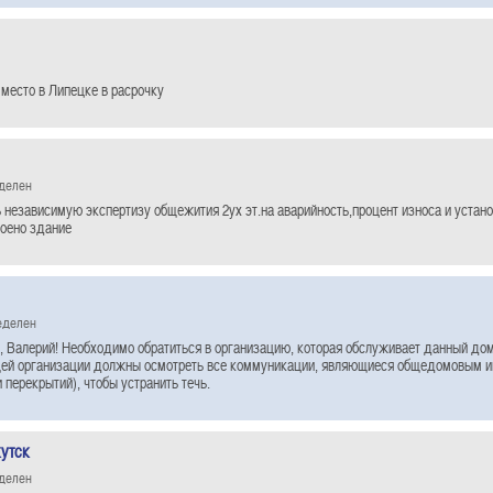
 место в Липецке в расрочку
еделен
 независимую экспертизу общежития 2ух эт.на аварийность,процент износа и устано
роено здание
еделен
, Валерий! Необходимо обратиться в организацию, которая обслуживает данный до
й организации должны осмотреть все коммуникации, являющиеся общедомовым и
 перекрытий), чтобы устранить течь.
кутск
еделен