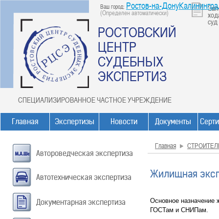
Ростов-на-ДонуКалинингр
Ваш город:
Зап
(Определен автоматически)
ход
суд
РОСТОВСКИЙ
ЦЕНТР
СУДЕБНЫХ
ЭКСПЕРТИЗ
СПЕЦИАЛИЗИРОВАННОЕ ЧАСТНОЕ УЧРЕЖДЕНИЕ
Главная
Экспертизы
Новости
Документы
Серт
Главная
СТРОИТЕЛ
Автороведческая экспертиза
Жилищная эксп
Автотехническая экспертиза
Основное назначение 
Документарная экспертиза
ГОСТам и СНИПам.