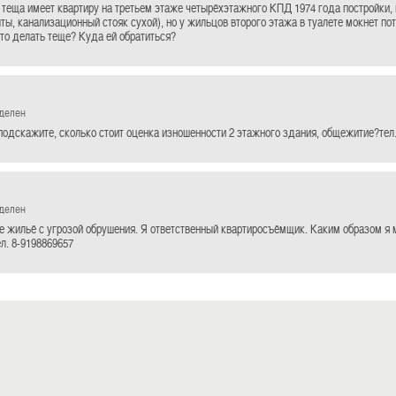
 теща имеет квартиру на третьем этаже четырёхэтажного КПД 1974 года постройки, н
ты, канализационный стояк сухой), но у жильцов второго этажа в туалете мокнет пот
то делать теще? Куда ей обратиться?
еделен
подскажите, сколько стоит оценка изношенности 2 этажного здания, общежитие?тел.
еделен
 жильё с угрозой обрушения. Я ответственный квартиросъёмщик. Каким образом я 
л. 8-9198869657