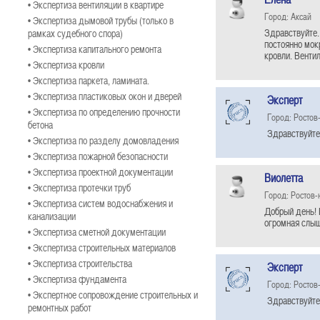
• Экспертиза вентиляции в квартире
Город: Аксай
• Экспертиза дымовой трубы (только в
Здравствуйте.
рамках судебного спора)
постоянно мок
• Экспертиза капитального ремонта
кровли. Венти
• Экспертиза кровли
• Экспертиза паркета, ламината.
• Экспертиза пластиковых окон и дверей
Эксперт
• Экспертиза по определению прочности
Город: Ростов
бетона
Здравствуйте
• Экспертиза по разделу домовладения
• Экспертиза пожарной безопасности
• Экспертиза проектной документации
Виолетта
• Экспертиза протечки труб
Город: Ростов-
• Экспертиза систем водоснабжения и
Добрый день! 
канализации
огромная слыш
• Экспертиза сметной документации
• Экспертиза строительных материалов
• Экспертиза строительства
Эксперт
• Экспертиза фундамента
Город: Ростов
• Экспертное сопровождение строительных и
Здравствуйте
ремонтных работ