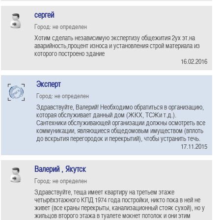
сергей
Город: не определен
Хотим сделать независимую экспертизу общежития 2ух эт.на
аварийность,процент износа и установления строй материала из
которого построено здание
16.02.2016
Эксперт
Город: не определен
Здравствуйте, Валерий! Необходимо обратиться в организацию,
которая обслуживает данный дом (ЖКХ, ТСЖи т.д.).
Сантехники обслуживающей организации должны осмотреть все
коммуникации, являющиеся общедомовым имуществом (вплоть
до вскрытия перегородок и перекрытий), чтобы устранить течь.
17.11.2015
Валерий , Якутск
Город: не определен
Здравствуйте, теща имеет квартиру на третьем этаже
четырёхэтажного КПД 1974 года постройки, никто пока в ней не
живет (все краны перекрыты, канализационный стояк сухой), но у
жильцов второго этажа в туалете мокнет потолок и они этим