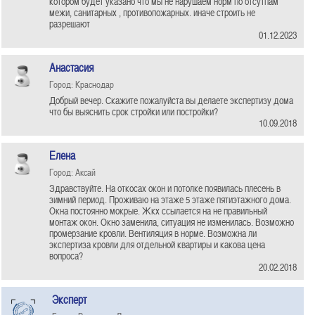
котором будет указано что мы не нарушаем норм по отсутпам
межи, санитарных , противопожарных. иначе строить не
разрешают
01.12.2023
Анастасия
Город: Краснодар
Добрый вечер. Скажите пожалуйста вы делаете экспертизу дома
что бы выяснить срок стройки или постройки?
10.09.2018
Елена
Город: Аксай
Здравствуйте. На откосах окон и потолке появилась плесень в
зимний период. Проживаю на этаже 5 этаже пятиэтажного дома.
Окна постоянно мокрые. Жкх ссылается на не правильный
монтаж окон. Окно заменила, ситуация не изменилась. Возможно
промерзание кровли. Вентиляция в норме. Возможна ли
экспертиза кровли для отдельной квартиры и какова цена
вопроса?
20.02.2018
Эксперт