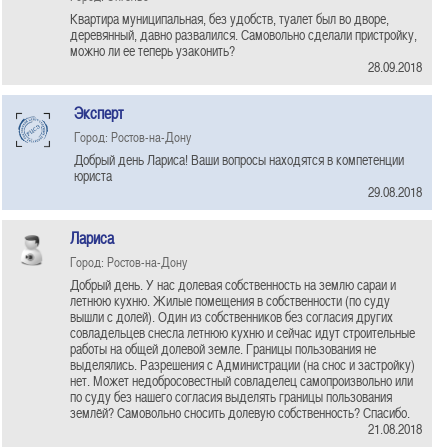
Квартира муниципальная, без удобств, туалет был во дворе,
деревянный, давно развалился. Самовольно сделали пристройку,
можно ли ее теперь узаконить?
28.09.2018
Эксперт
Город: Ростов-на-Дону
Добрый день Лариса! Ваши вопросы находятся в компетенции
юриста
29.08.2018
Лариса
Город: Ростов-на-Дону
Добрый день. У нас долевая собственность на землю сараи и
летнюю кухню. Жилые помещения в собственности (по суду
вышли с долей). Один из собственников без согласия других
совладельцев снесла летнюю кухню и сейчас идут строительные
работы на общей долевой земле. Границы пользования не
выделялись. Разрешения с Администрации (на снос и застройку)
нет. Может недобросовестный совладелец самопроизвольно или
по суду без нашего согласия выделять границы пользования
землёй? Самовольно сносить долевую собственность? Спасибо.
21.08.2018