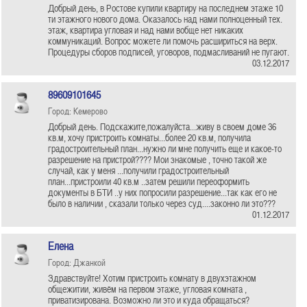
Добрый день, в Ростове купили квартиру на последнем этаже 10
ти этажного нового дома. Оказалось над нами полноценный тех.
этаж, квартира угловая и над нами вобще нет никаких
коммуникаций. Вопрос можете ли помочь расшириться на верх.
Процедуры сборов подписей, уговоров, подмасливаний не пугают.
03.12.2017
89609101645
Город: Кемерово
Добрый день. Подскажите,пожалуйста...живу в своем доме 36
кв.м, хочу пристроить комнаты...более 20 кв.м, получила
градостроительный план...нужно ли мне получить еще и какое-то
разрешение на пристрой???? Мои знакомые , точно такой же
случай, как у меня ...получили градостроительный
план...пристроили 40 кв.м ..затем решили переоформить
документы в БТИ ..у них попросили разрешение...так как его не
было в наличии , сказали только через суд....законно ли это???
01.12.2017
Елена
Город: Джанкой
Здравствуйте! Хотим пристроить комнату в двухэтажном
общежитии, живём на первом этаже, угловая комната ,
приватизирована. Возможно ли это и куда обращаться?