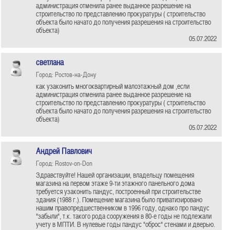
администрация отменила ранее выданное разрешение на
строительство по представлению прокуратуры ( строительство
объекта было начато до получения разрешения на строительство
объекта)
05.07.2022
светлана
Город: Ростов-на-Дону
как узаконить многоквартирный малоэтажный дом ,если
администрация отменила ранее выданное разрешение на
строительство по представлению прокуратуры ( строительство
объекта было начато до получения разрешения на строительство
объекта)
05.07.2022
Андрей Павлович
Город: Rostov-on-Don
Здравствуйте! Нашей организации, владельцу помещения
магазина на первом этаже 9-ти этажного панельного дома
требуется узаконить пандус, построенный при строительстве
здания (1988 г.). Помещение магазина было приватизировано
нашим правопредшественником в 1996 году, однако про пандус
"забыли", т.к. такого рода сооружения в 80-е годы не подлежали
учету в МПТИ. В нулевые годы пандус "оброс" стенами и дверью.