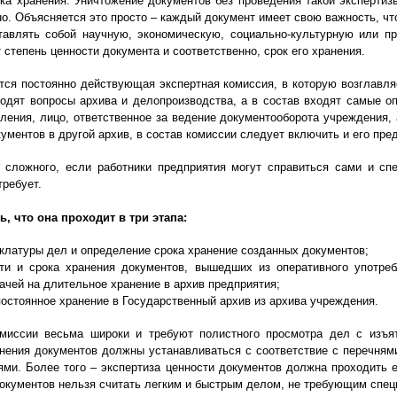
ока хранения. Уничтожение документов без проведения такой экспертиз
. Объясняется это просто – каждый документ имеет свою важность, что
тавлять собой научную, экономическую, социально-культурную или пр
 степень ценности документа и соответственно, срок его хранения.
тся постоянно действующая экспертная комиссия, в которую возглавля
одят вопросы архива и делопроизводства, а в состав входят самые о
ления, лицо, ответственное за ведение документооборота учреждения, 
ументов в другой архив, в состав комиссии следует включить и его пре
 сложного, если работники предприятия могут справиться сами и сп
требует.
ь, что она проходит в три этапа:
клатуры дел и определение срока хранение созданных документов;
ти и срока хранения документов, вышедших из оперативного употреб
ачей на длительное хранение в архив предприятия;
постоянное хранение в Государственный архив из архива учреждения.
омиссии весьма широки и требуют полистного просмотра дел с изъя
анения документов должны устанавливаться с соответствие с перечня
ми. Более того – экспертиза ценности документов должна проходить 
документов нельзя считать легким и быстрым делом, не требующим спец