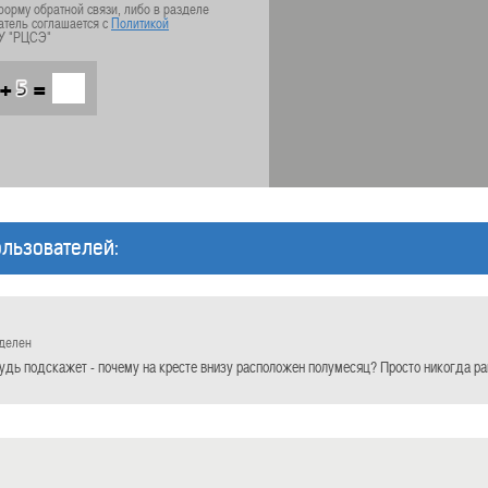
орму обратной связи, либо в разделе
атель соглашается с
Политикой
У "РЦСЭ"
+
=
льзователей:
еделен
удь подскажет - почему на кресте внизу расположен полумесяц? Просто никогда ра