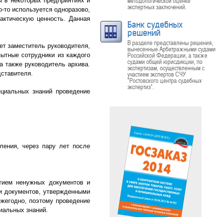
методологической оценке
ы в некоторых предприятиях и
экспертных заключений.
-то используется одноразово,
актическую ценность. Данная
Банк судебных
решений
В разделе представлены решения,
ет заместитель руководителя,
вынесенные Арбитражными судами
Российской Федерации, а также
пытные сотрудники из каждого
судами общей юрисдикции, по
а также руководитель архива.
экспертизам, осуществленным с
дставителя.
участием экспертов СЧУ
"Ростовского центра судебных
экспертиз".
ециальных знаний проведение
ления, через пару лет после
тием ненужных документов и
ми документов, утвержденными
ежегодно, поэтому проведение
иальных знаний.