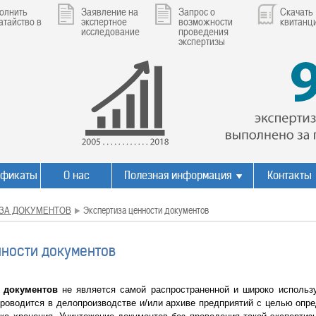
олнить
Заявление на
Запрос о
Скачать
атайство в
экспертное
возможности
квитанц
исследование
проведения
экспертизы
ификаты
О нас
Полезная информация
Контакты
ЗА ДОКУМЕНТОВ
Экспертиза ценности документов
нности документов
 документов
не является самой распространенной и широко использу
проводится в делопроизводстве и/или архиве предприятий с целью опр