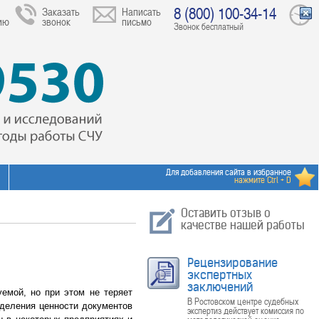
8 (800) 100-34-14
Заказать
Написать
ию
звонок
письмо
Звонок бесплатный
Для добавления сайта в избранное
нажмите Ctrl + D
Оставить отзыв о
качестве нашей работы
Рецензирование
экспертных
заключений
емой, но при этом не теряет
В Ростовском центре судебных
еделения ценности документов
экспертиз действует комиссия по