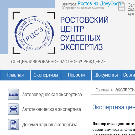
Ростов-на-ДонуОрел
Ваш город:
Зап
(Определен автоматически)
ход
суд
РОСТОВСКИЙ
ЦЕНТР
СУДЕБНЫХ
ЭКСПЕРТИЗ
СПЕЦИАЛИЗИРОВАННОЕ ЧАСТНОЕ УЧРЕЖДЕНИЕ
Главная
Экспертизы
Новости
Документы
Серт
Главная
ЭКСПЕРТИ
Автороведческая экспертиза
Экспертиза це
Автотехническая экспертиза
Экспертиза ценности
Документарная экспертиза
своей важности. Она 