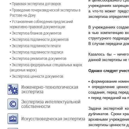
и целесообразного ср
• Правовая экспертиза договоров
учреждениях запрещено
• Проведение почерковедческой экспертизы в
а что-то может предс
Ростове-на-Дону
экспертиза определяет
• Установление соблюдения предписаний
нормативно-правовой документации
В учреждениях создае
• Экспертиза бланков документов
в чью компетенцию вх
структурного подразде
• Экспертиза подлинности документов
В случае передачи док
• Экспертиза подлинности печати
• Экспертиза подлинности подписи
Казалось бы – ничего
• Экспертиза реквизитов документов
данной экспертизы не 
• Экспертиза федеральных специальных марок
(акцизных марок)
Однако следует учест
• Экспертиза ценности документов
• формирование номен
Инженерно-технологическая
• определение ценнос
экспертиза
создания, перед перед
• перед передачей на 
Экспертиза интеллектуальной
собственности
Задачи экспертной к
дубликатов. Сроки хр
Искусствоведческая экспертиза
архивными учреждения
экспертизы ценности 