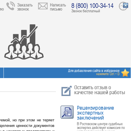
8 (800) 100-34-14
Заказать
Написать
ию
звонок
письмо
Звонок бесплатный
Для добавления сайта в избранное
нажмите Ctrl + D
Оставить отзыв о
качестве нашей работы
Рецензирование
экспертных
заключений
емой, но при этом не теряет
В Ростовском центре судебных
еделения ценности документов
экспертиз действует комиссия по