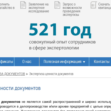
олнить
Заявление на
Запрос о
Скачать
атайство в
экспертное
возможности
квитанц
исследование
проведения
экспертизы
ификаты
О нас
Полезная информация
Контакты
ЗА ДОКУМЕНТОВ
Экспертиза ценности документов
нности документов
 документов
не является самой распространенной и широко использу
проводится в делопроизводстве и/или архиве предприятий с целью опр