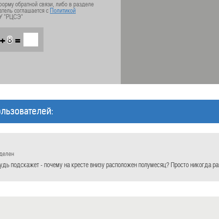
орму обратной связи, либо в разделе
атель соглашается с
Политикой
У "РЦСЭ"
+
=
льзователей:
еделен
удь подскажет - почему на кресте внизу расположен полумесяц? Просто никогда ра