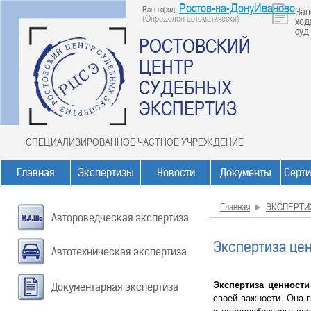
Ростов-на-ДонуИваново
Ваш город:
Зап
(Определен автоматически)
ход
суд
РОСТОВСКИЙ
ЦЕНТР
СУДЕБНЫХ
ЭКСПЕРТИЗ
СПЕЦИАЛИЗИРОВАННОЕ ЧАСТНОЕ УЧРЕЖДЕНИЕ
Главная
Экспертизы
Новости
Документы
Серт
Главная
ЭКСПЕРТИ
Автороведческая экспертиза
Экспертиза це
Автотехническая экспертиза
Экспертиза ценности
Документарная экспертиза
своей важности. Она 