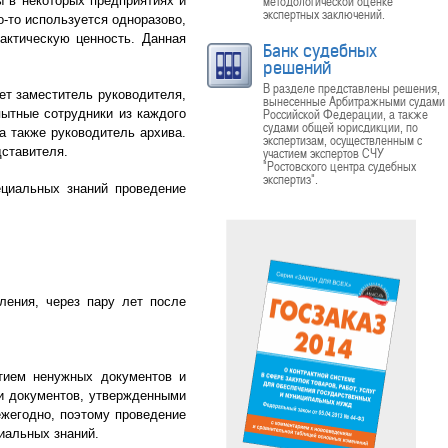
методологической оценке
ы в некоторых предприятиях и
экспертных заключений.
-то используется одноразово,
актическую ценность. Данная
Банк судебных
решений
В разделе представлены решения,
ет заместитель руководителя,
вынесенные Арбитражными судами
Российской Федерации, а также
пытные сотрудники из каждого
судами общей юрисдикции, по
а также руководитель архива.
экспертизам, осуществленным с
дставителя.
участием экспертов СЧУ
"Ростовского центра судебных
экспертиз".
ециальных знаний проведение
ления, через пару лет после
тием ненужных документов и
ми документов, утвержденными
ежегодно, поэтому проведение
иальных знаний.