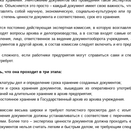
ока хранения. Уничтожение документов без проведения такой экспертиз
. Объясняется это просто – каждый документ имеет свою важность, что
тавлять собой научную, экономическую, социально-культурную или пр
 степень ценности документа и соответственно, срок его хранения.
тся постоянно действующая экспертная комиссия, в которую возглавля
одят вопросы архива и делопроизводства, а в состав входят самые о
ления, лицо, ответственное за ведение документооборота учреждения, 
ументов в другой архив, в состав комиссии следует включить и его пре
 сложного, если работники предприятия могут справиться сами и сп
требует.
ь, что она проходит в три этапа:
клатуры дел и определение срока хранение созданных документов;
ти и срока хранения документов, вышедших из оперативного употреб
ачей на длительное хранение в архив предприятия;
постоянное хранение в Государственный архив из архива учреждения.
омиссии весьма широки и требуют полистного просмотра дел с изъя
анения документов должны устанавливаться с соответствие с перечня
ми. Более того – экспертиза ценности документов должна проходить 
документов нельзя считать легким и быстрым делом, не требующим спец