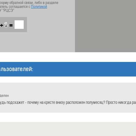
орму обратной связи, либо в разделе
атель соглашается с
Политикой
У "РЦСЭ"
+
=
льзователей:
еделен
удь подскажет - почему на кресте внизу расположен полумесяц? Просто никогда ра