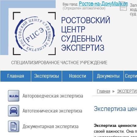
Ростов-на-ДонуМайкоп
Ваш город:
Зап
(Определен автоматически)
ход
суд
РОСТОВСКИЙ
ЦЕНТР
СУДЕБНЫХ
ЭКСПЕРТИЗ
СПЕЦИАЛИЗИРОВАННОЕ ЧАСТНОЕ УЧРЕЖДЕНИЕ
Главная
Экспертизы
Новости
Документы
Серт
Главная
ЭКСПЕРТИ
Автороведческая экспертиза
Экспертиза це
Автотехническая экспертиза
Экспертиза ценности
Документарная экспертиза
своей важности. Она 