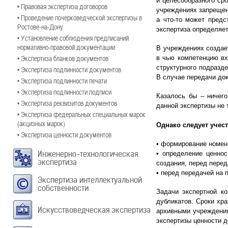
и целесообразного ср
• Правовая экспертиза договоров
учреждениях запрещено
• Проведение почерковедческой экспертизы в
а что-то может предс
Ростове-на-Дону
экспертиза определяет
• Установление соблюдения предписаний
нормативно-правовой документации
В учреждениях создае
• Экспертиза бланков документов
в чью компетенцию вх
структурного подразде
• Экспертиза подлинности документов
В случае передачи док
• Экспертиза подлинности печати
• Экспертиза подлинности подписи
Казалось бы – ничего
• Экспертиза реквизитов документов
данной экспертизы не 
• Экспертиза федеральных специальных марок
(акцизных марок)
Однако следует учест
• Экспертиза ценности документов
• формирование номен
Инженерно-технологическая
• определение ценнос
экспертиза
создания, перед перед
• перед передачей на 
Экспертиза интеллектуальной
собственности
Задачи экспертной к
дубликатов. Сроки хр
Искусствоведческая экспертиза
архивными учреждения
экспертизы ценности 