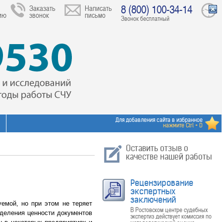
8 (800) 100-34-14
Заказать
Написать
ию
звонок
письмо
Звонок бесплатный
Для добавления сайта в избранное
нажмите Ctrl + D
Оставить отзыв о
качестве нашей работы
Рецензирование
экспертных
заключений
емой, но при этом не теряет
В Ростовском центре судебных
еделения ценности документов
экспертиз действует комиссия по