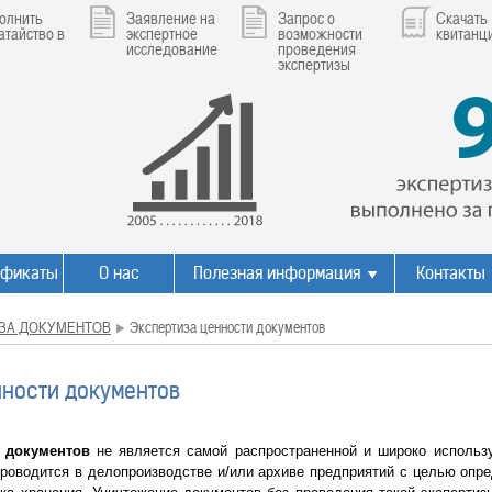
олнить
Заявление на
Запрос о
Скачать
атайство в
экспертное
возможности
квитанц
исследование
проведения
экспертизы
ификаты
О нас
Полезная информация
Контакты
ЗА ДОКУМЕНТОВ
Экспертиза ценности документов
нности документов
 документов
не является самой распространенной и широко использу
проводится в делопроизводстве и/или архиве предприятий с целью опр