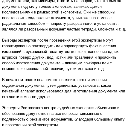
документа или, как минимум, ответить на вопрос, что это был за
документ, под силу только экспертам, занимающимся
исследованиями в рамках этой экспертизы. Они же способны
восстановить содержание документа, уничтоженного менее
радикальным способом – попросту разорванного, и установить,
являлся ли разорванный документ частью тетради, блокнота и т. д.
Выводы экспертов после проведения этой экспертизы могут
гарантированно подтвердить или опровергнуть факт внесения
изменений в рукописный текст путем дописки, нанесения одних
штрихов поверх других, подчистки или травления и прояснить
способ изготовления документа – пишущим прибором или с
помощью копировальной техники, путем монтажа и т. д.
В печатном тексте она поможет выявить факт изменения
содержания документа путем допечатки, установить, какой
печатный аппарат использовался для изготовления документа или
его части и многое другое.
Эксперты Ростовского центра судебных экспертиз объективно и
обоснованно дадут ответ на все вопросы, связанные с
подлинностью реквизитов документов, благодаря большому опыту
в проведении этой экспертизы.