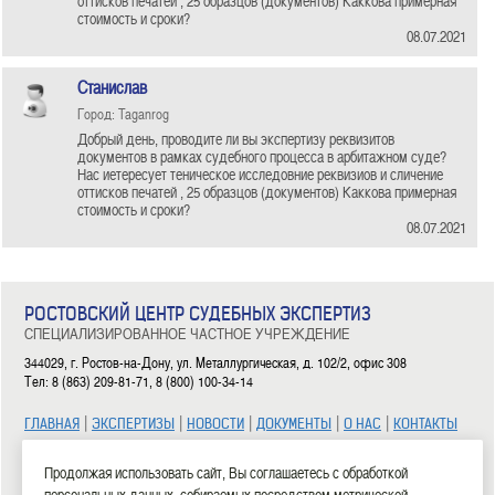
оттисков печатей , 25 образцов (документов) Каккова примерная
стоимость и сроки?
08.07.2021
Станислав
Город: Taganrog
Добрый день, проводите ли вы экспертизу реквизитов
документов в рамках судебного процесса в арбитажном суде?
Нас иетересует теническое исследовние реквизиов и сличение
оттисков печатей , 25 образцов (документов) Каккова примерная
стоимость и сроки?
08.07.2021
РОСТОВСКИЙ ЦЕНТР СУДЕБНЫХ ЭКСПЕРТИЗ
СПЕЦИАЛИЗИРОВАННОЕ ЧАСТНОЕ УЧРЕЖДЕНИЕ
344029, г. Ростов-на-Дону, ул. Металлургическая, д. 102/2, офис 308
Тел: 8 (863) 209-81-71, 8 (800) 100-34-14
|
|
|
|
|
ГЛАВНАЯ
ЭКСПЕРТИЗЫ
НОВОСТИ
ДОКУМЕНТЫ
О НАС
КОНТАКТЫ
2006—2026 СЧУ «Ростовский центр судебных экспертиз»
Продолжая использовать сайт, Вы соглашаетесь с обработкой
персональных данных, собираемых посредством метрической