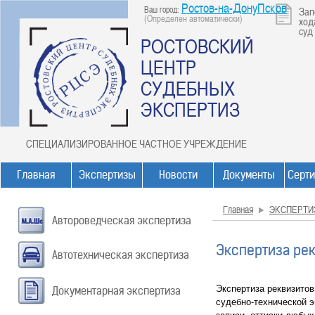
Ростов-на-ДонуПсков
Ваш город:
Зап
(Определен автоматически)
ход
суд
РОСТОВСКИЙ
ЦЕНТР
СУДЕБНЫХ
ЭКСПЕРТИЗ
СПЕЦИАЛИЗИРОВАННОЕ ЧАСТНОЕ УЧРЕЖДЕНИЕ
Главная
Экспертизы
Новости
Документы
Серт
Главная
ЭКСПЕРТИ
Автороведческая экспертиза
Экспертиза ре
Автотехническая экспертиза
Экспертиза реквизитов
Документарная экспертиза
судебно-технической э