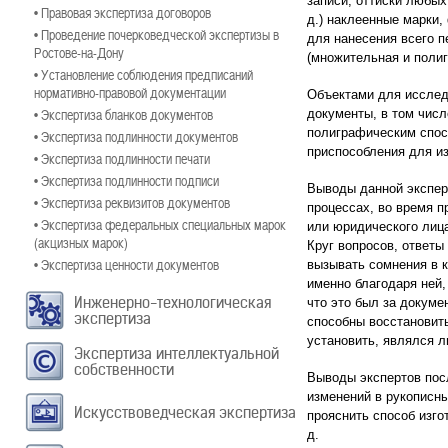
записи, оттиски любых
• Правовая экспертиза договоров
д.) наклеенные марки,
• Проведение почерковедческой экспертизы в
для нанесения всего п
Ростове-на-Дону
(множительная и полиг
• Установление соблюдения предписаний
нормативно-правовой документации
Объектами для исслед
• Экспертиза бланков документов
документы, в том чис
полиграфическим спосо
• Экспертиза подлинности документов
приспособления для и
• Экспертиза подлинности печати
• Экспертиза подлинности подписи
Выводы данной экспер
• Экспертиза реквизитов документов
процессах, во время п
• Экспертиза федеральных специальных марок
или юридического лиц
(акцизных марок)
Круг вопросов, ответы
• Экспертиза ценности документов
вызывать сомнения в к
именно благодаря ней,
Инженерно-технологическая
что это был за докуме
экспертиза
способны восстановит
установить, являлся л
Экспертиза интеллектуальной
собственности
Выводы экспертов посл
изменений в рукописны
Искусствоведческая экспертиза
прояснить способ изго
д.