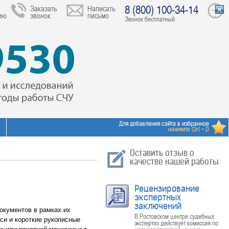
8 (800) 100-34-14
Заказать
Написать
ию
звонок
письмо
Звонок бесплатный
Для добавления сайта в избранное
нажмите Ctrl + D
Оставить отзыв о
качестве нашей работы
Рецензирование
экспертных
заключений
окументов в рамках их
В Ростовском центре судебных
си и короткие рукописные
экспертиз действует комиссия по