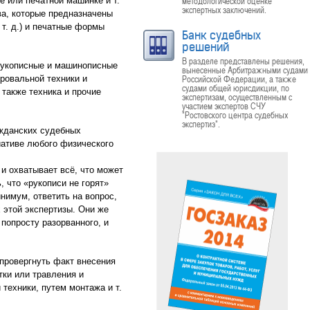
методологической оценке
е или печатной машинке и т.
экспертных заключений.
ва, которые предназначены
 т. д.) и печатные формы
Банк судебных
решений
В разделе представлены решения,
 рукописные и машинописные
вынесенные Арбитражными судами
Российской Федерации, а также
ровальной техники и
судами общей юрисдикции, по
также техника и прочие
экспертизам, осуществленным с
участием экспертов СЧУ
"Ростовского центра судебных
экспертиз".
ажданских судебных
иативе любого физического
 и охватывает всё, что может
 что «рукописи не горят»
нимум, ответить на вопрос,
 этой экспертизы. Они же
попросту разорванного, и
провергнуть факт внесения
тки или травления и
техники, путем монтажа и т.