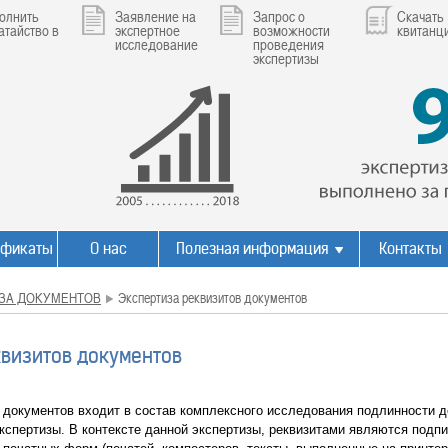
олнить
Заявление на
Запрос о
Скачать
атайство в
экспертное
возможности
квитанц
исследование
проведения
экспертизы
ификаты
О нас
Полезная информация
Контакты
ЗА ДОКУМЕНТОВ
Экспертиза реквизитов документов
квизитов документов
 документов входит в состав комплексного исследования подлинности д
кспертизы. В контексте данной экспертизы, реквизитами являются подпи