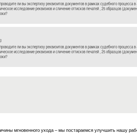
проводите ли вы экспертизу реквизитов документов в рамках судебного процесса в
ническое исследовние реквизиов и сличение оттисков печатей , 25 образцов (докуме
роки?
g
проводите ли вы экспертизу реквизитов документов в рамках судебного процесса в
ническое исследовние реквизиов и сличение оттисков печатей , 25 образцов (докуме
роки?
ичины мгновенного ухода – мы постараемся улучшить нашу раб