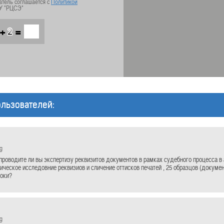
атель соглашается с
Политикой
У "РЦСЭ"
+
=
льзователей:
g
проводите ли вы экспертизу реквизитов документов в рамках судебного процесса в
ническое исследовние реквизиов и сличение оттисков печатей , 25 образцов (докуме
роки?
g