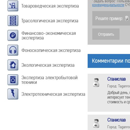
"Задать вопрос" Пользов
конфиденциальности
СЧ
Товароведческая экспертиза
Решите пример:
Трасологическая экспертиза
Финансово-экономическая
экспертиза
Фоноскопическая экспертиза
Комментарии по
Экологическая экспертиза
Экспертиза электробытовой
Станислав
техники
Город: Taganro
Добрый день, 
Электротехническая экспертиза
иетересует те
стоимость и с
Станислав
Город: Taganro