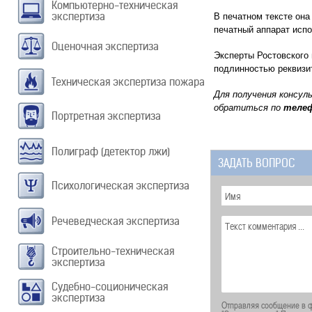
Компьютерно-техническая
экспертиза
В печатном тексте она
печатный аппарат испо
Оценочная экспертиза
Эксперты Ростовского 
подлинностью реквизит
Техническая экспертиза пожара
Для получения консул
обратиться по
теле
Портретная экспертиза
Полиграф (детектор лжи)
ЗАДАТЬ ВОПРОС
Психологическая экспертиза
Речеведческая экспертиза
Строительно-техническая
экспертиза
Судебно-соционическая
экспертиза
Отправляя сообщение в ф