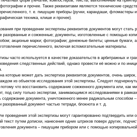
 печатных форм (печатей, компостеров, тексты, выполненные на принтер
 фотографии и прочее. Также реквизитами являются технические средст
еречисленного, т. е. пишущие приборы (ручки, карандаши, фломастеры и
рафическая техника, клише и прочее).
ования при проведении экспертизы реквизитов документов могут стать
ле разорванные и сожженные; документы, изготовленные с помощью копи
бом; акцизные марки; фотографии; денежные билеты; ценные бумаги, а 
зготовления перечисленного, включая вспомогательные материалы.
тизы часто используется в качестве доказательств в арбитражных и гр
роведения следственных действий, однако провести её можно и по иниц
а.
 на которые может дать экспертиза реквизитов документов, очень широк,
аждом из объектов исследования этой экспертизы. Следует подчеркнуть,
 потому что восстановить содержание сожженного документа или, как ми
нт, под силу только экспертам, занимающимся исследованиями в рамках
ь содержание документа, уничтоженного менее радикальным способом – 
и разорванный документ частью тетради, блокнота и т. д.
е проведения этой экспертизы могут гарантированно подтвердить или о
й текст путем дописки, нанесения одних штрихов поверх других, подчис
товления документа – пишущим прибором или с помощью копировальной 