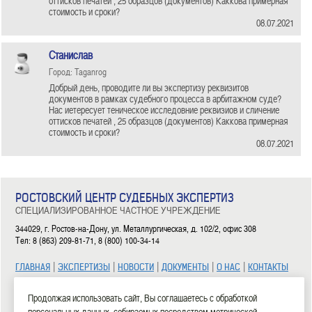
оттисков печатей , 25 образцов (документов) Каккова примерная
стоимость и сроки?
08.07.2021
Станислав
Город: Taganrog
Добрый день, проводите ли вы экспертизу реквизитов
документов в рамках судебного процесса в арбитажном суде?
Нас иетересует теническое исследовние реквизиов и сличение
оттисков печатей , 25 образцов (документов) Каккова примерная
стоимость и сроки?
08.07.2021
РОСТОВСКИЙ ЦЕНТР СУДЕБНЫХ ЭКСПЕРТИЗ
СПЕЦИАЛИЗИРОВАННОЕ ЧАСТНОЕ УЧРЕЖДЕНИЕ
344029, г. Ростов-на-Дону, ул. Металлургическая, д. 102/2, офис 308
Тел: 8 (863) 209-81-71, 8 (800) 100-34-14
|
|
|
|
|
ГЛАВНАЯ
ЭКСПЕРТИЗЫ
НОВОСТИ
ДОКУМЕНТЫ
О НАС
КОНТАКТЫ
2006—2026 СЧУ «Ростовский центр судебных экспертиз»
Продолжая использовать сайт, Вы соглашаетесь с обработкой
персональных данных, собираемых посредством метрической