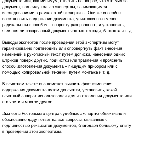
документа или, как минимум, ответить на вопрос, что это был за
документ, под силу только экспертам, занимающимся
исследованиями в рамках этой экспертизы. Они же способны
восстановить содержание документа, уничтоженного менее
радикальным способом – попросту разорванного, и установить,
являлся ли разорванный документ частью тетради, блокнота и т. д.
Выводы экспертов после проведения этой экспертизы могут
гарантированно подтвердить или опровергнуть факт внесения
изменений в рукописный текст путем дописки, нанесения одних
штрихов поверх других, подчистки или травления и прояснить
способ изготовления документа – пишущим прибором или с
помощью копировальной техники, путем монтажа и т. д.
В печатном тексте она поможет выявить факт изменения
содержания документа путем допечатки, установить, какой
печатный аппарат использовался для изготовления документа или
его части и многое другое.
Эксперты Ростовского центра судебных экспертиз объективно и
обоснованно дадут ответ на все вопросы, связанные с
подлинностью реквизитов документов, благодаря большому опыту
в проведении этой экспертизы.