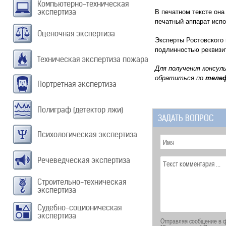
Компьютерно-техническая
экспертиза
В печатном тексте она
печатный аппарат испо
Оценочная экспертиза
Эксперты Ростовского 
подлинностью реквизит
Техническая экспертиза пожара
Для получения консул
обратиться по
теле
Портретная экспертиза
Полиграф (детектор лжи)
ЗАДАТЬ ВОПРОС
Психологическая экспертиза
Речеведческая экспертиза
Строительно-техническая
экспертиза
Судебно-соционическая
экспертиза
Отправляя сообщение в ф