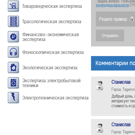
"Задать вопрос" Пользов
конфиденциальности
СЧ
Товароведческая экспертиза
Решите пример:
Трасологическая экспертиза
Финансово-экономическая
экспертиза
Фоноскопическая экспертиза
Комментарии по
Экологическая экспертиза
Экспертиза электробытовой
Станислав
техники
Город: Taganro
Добрый день, 
Электротехническая экспертиза
иетересует те
стоимость и с
Станислав
Город: Taganro