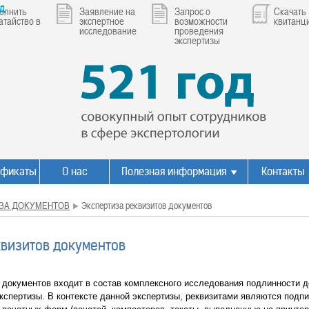
ад
олнить
Заявление на
Запрос о
Скачать
атайство в
экспертное
возможности
квитанц
исследование
проведения
экспертизы
ификаты
О нас
Полезная информация
Контакты
ЗА ДОКУМЕНТОВ
Экспертиза реквизитов документов
квизитов документов
 документов входит в состав комплексного исследования подлинности д
кспертизы. В контексте данной экспертизы, реквизитами являются подпи