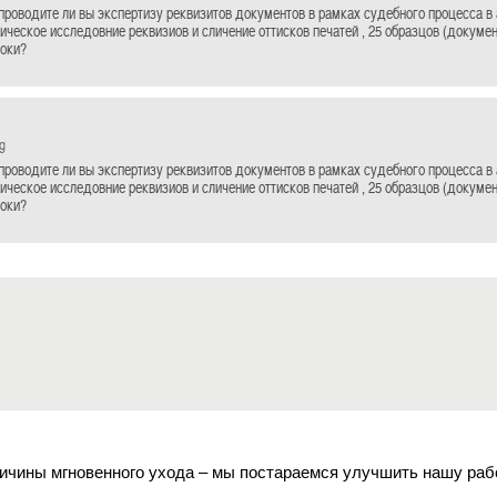
проводите ли вы экспертизу реквизитов документов в рамках судебного процесса в
ническое исследовние реквизиов и сличение оттисков печатей , 25 образцов (докуме
роки?
g
проводите ли вы экспертизу реквизитов документов в рамках судебного процесса в
ническое исследовние реквизиов и сличение оттисков печатей , 25 образцов (докуме
роки?
ичины мгновенного ухода – мы постараемся улучшить нашу раб