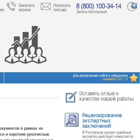
8 (800) 100-34-14
Заказать
Написать
ию
звонок
письмо
Звонок бесплатный
Для добавления сайта в избранное
нажмите Ctrl + D
Оставить отзыв о
качестве нашей работы
Рецензирование
экспертных
заключений
окументов в рамках их
В Ростовском центре судебных
си и короткие рукописные
экспертиз действует комиссия по