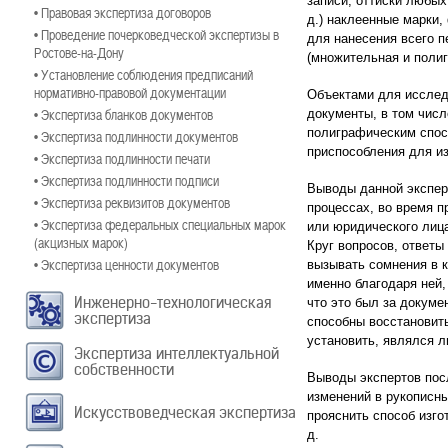
записи, оттиски любых
• Правовая экспертиза договоров
д.) наклеенные марки,
• Проведение почерковедческой экспертизы в
для нанесения всего п
Ростове-на-Дону
(множительная и полиг
• Установление соблюдения предписаний
нормативно-правовой документации
Объектами для исслед
• Экспертиза бланков документов
документы, в том чис
полиграфическим спосо
• Экспертиза подлинности документов
приспособления для и
• Экспертиза подлинности печати
• Экспертиза подлинности подписи
Выводы данной экспер
• Экспертиза реквизитов документов
процессах, во время п
• Экспертиза федеральных специальных марок
или юридического лиц
(акцизных марок)
Круг вопросов, ответы
• Экспертиза ценности документов
вызывать сомнения в к
именно благодаря ней,
Инженерно-технологическая
что это был за докуме
экспертиза
способны восстановит
установить, являлся л
Экспертиза интеллектуальной
собственности
Выводы экспертов посл
изменений в рукописны
Искусствоведческая экспертиза
прояснить способ изго
д.