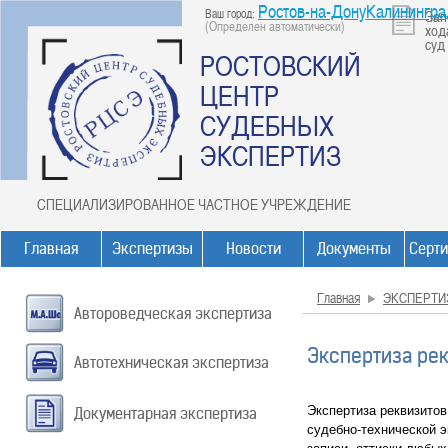
Ростов-на-ДонуКалинингр
Ваш город:
Зап
(Определен автоматически)
ход
суд
РОСТОВСКИЙ
ЦЕНТР
СУДЕБНЫХ
ЭКСПЕРТИЗ
СПЕЦИАЛИЗИРОВАННОЕ ЧАСТНОЕ УЧРЕЖДЕНИЕ
Главная
Экспертизы
Новости
Документы
Серт
Главная
ЭКСПЕРТИ
Автороведческая экспертиза
Экспертиза ре
Автотехническая экспертиза
Экспертиза реквизитов
Документарная экспертиза
судебно-технической э