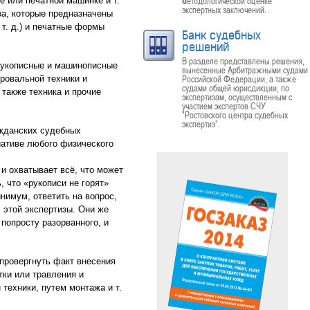
методологической оценке
е или печатной машинке и т.
экспертных заключений.
ва, которые предназначены
 т. д.) и печатные формы
Банк судебных
решений
В разделе представлены решения,
 рукописные и машинописные
вынесенные Арбитражными судами
Российской Федерации, а также
ровальной техники и
судами общей юрисдикции, по
также техника и прочие
экспертизам, осуществленным с
участием экспертов СЧУ
"Ростовского центра судебных
экспертиз".
ажданских судебных
иативе любого физического
 и охватывает всё, что может
 что «рукописи не горят»
нимум, ответить на вопрос,
 этой экспертизы. Они же
попросту разорванного, и
провергнуть факт внесения
тки или травления и
техники, путем монтажа и т.