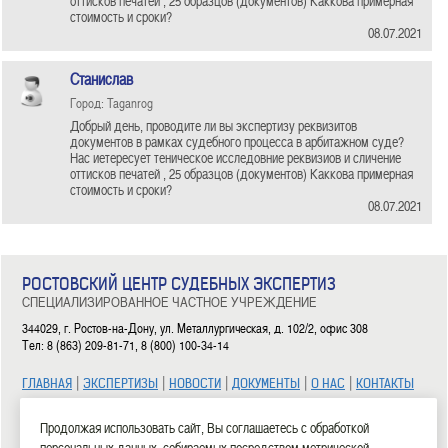
оттисков печатей , 25 образцов (документов) Каккова примерная
стоимость и сроки?
08.07.2021
Станислав
Город: Taganrog
Добрый день, проводите ли вы экспертизу реквизитов
документов в рамках судебного процесса в арбитажном суде?
Нас иетересует теническое исследовние реквизиов и сличение
оттисков печатей , 25 образцов (документов) Каккова примерная
стоимость и сроки?
08.07.2021
РОСТОВСКИЙ ЦЕНТР СУДЕБНЫХ ЭКСПЕРТИЗ
СПЕЦИАЛИЗИРОВАННОЕ ЧАСТНОЕ УЧРЕЖДЕНИЕ
344029, г. Ростов-на-Дону, ул. Металлургическая, д. 102/2, офис 308
Тел: 8 (863) 209-81-71, 8 (800) 100-34-14
|
|
|
|
|
ГЛАВНАЯ
ЭКСПЕРТИЗЫ
НОВОСТИ
ДОКУМЕНТЫ
О НАС
КОНТАКТЫ
2006—2026 СЧУ «Ростовский центр судебных экспертиз»
Продолжая использовать сайт, Вы соглашаетесь с обработкой
персональных данных, собираемых посредством метрической