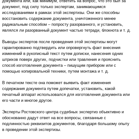
документа или, как минимум, ответить на вопрос, что это был за
документ, под силу только экспертам, занимающимся
исследованиями в рамках этой экспертизы. Они же способны
восстановить содержание документа, уничтоженного менее
радикальным способом – попросту разорванного, и установить,
являлся ли разорванный документ частью тетради, блокнота и т. д.
Выводы экспертов после проведения этой экспертизы могут
гарантированно подтвердить или опровергнуть факт внесения
изменений в рукописный текст путем дописки, нанесения одних
штрихов поверх других, подчистки или травления и прояснить
способ изготовления документа – пишущим прибором или с
помощью копировальной техники, путем монтажа и т. д.
В печатном тексте она поможет выявить факт изменения
содержания документа путем допечатки, установить, какой
печатный аппарат использовался для изготовления документа или
его части и многое другое.
Эксперты Ростовского центра судебных экспертиз объективно и
обоснованно дадут ответ на все вопросы, связанные с
подлинностью реквизитов документов, благодаря большому опыту
в проведении этой экспертизы.