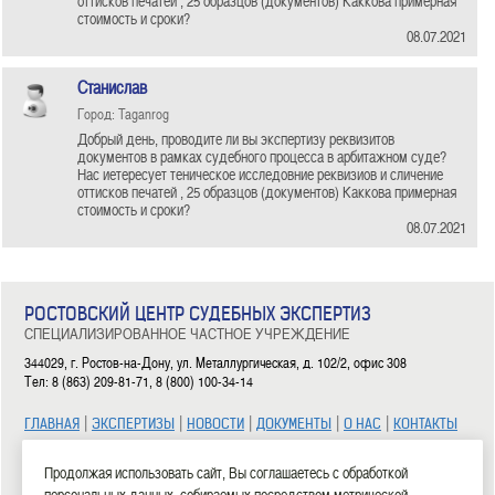
оттисков печатей , 25 образцов (документов) Каккова примерная
стоимость и сроки?
08.07.2021
Станислав
Город: Taganrog
Добрый день, проводите ли вы экспертизу реквизитов
документов в рамках судебного процесса в арбитажном суде?
Нас иетересует теническое исследовние реквизиов и сличение
оттисков печатей , 25 образцов (документов) Каккова примерная
стоимость и сроки?
08.07.2021
РОСТОВСКИЙ ЦЕНТР СУДЕБНЫХ ЭКСПЕРТИЗ
СПЕЦИАЛИЗИРОВАННОЕ ЧАСТНОЕ УЧРЕЖДЕНИЕ
344029, г. Ростов-на-Дону, ул. Металлургическая, д. 102/2, офис 308
Тел: 8 (863) 209-81-71, 8 (800) 100-34-14
|
|
|
|
|
ГЛАВНАЯ
ЭКСПЕРТИЗЫ
НОВОСТИ
ДОКУМЕНТЫ
О НАС
КОНТАКТЫ
2006—2026 СЧУ «Ростовский центр судебных экспертиз»
Продолжая использовать сайт, Вы соглашаетесь с обработкой
персональных данных, собираемых посредством метрической