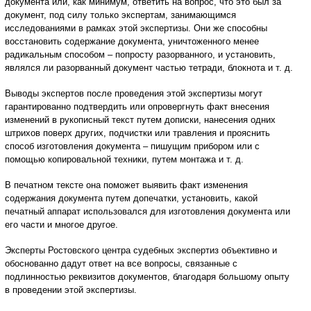
документа или, как минимум, ответить на вопрос, что это был за
документ, под силу только экспертам, занимающимся
исследованиями в рамках этой экспертизы. Они же способны
восстановить содержание документа, уничтоженного менее
радикальным способом – попросту разорванного, и установить,
являлся ли разорванный документ частью тетради, блокнота и т. д.
Выводы экспертов после проведения этой экспертизы могут
гарантированно подтвердить или опровергнуть факт внесения
изменений в рукописный текст путем дописки, нанесения одних
штрихов поверх других, подчистки или травления и прояснить
способ изготовления документа – пишущим прибором или с
помощью копировальной техники, путем монтажа и т. д.
В печатном тексте она поможет выявить факт изменения
содержания документа путем допечатки, установить, какой
печатный аппарат использовался для изготовления документа или
его части и многое другое.
Эксперты Ростовского центра судебных экспертиз объективно и
обоснованно дадут ответ на все вопросы, связанные с
подлинностью реквизитов документов, благодаря большому опыту
в проведении этой экспертизы.