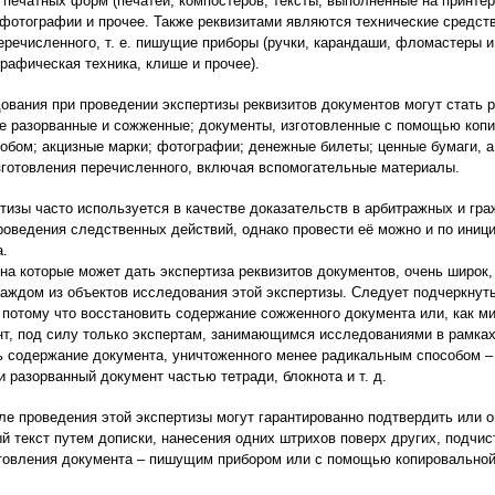
 печатных форм (печатей, компостеров, тексты, выполненные на принтер
 фотографии и прочее. Также реквизитами являются технические средст
еречисленного, т. е. пишущие приборы (ручки, карандаши, фломастеры и
рафическая техника, клише и прочее).
ования при проведении экспертизы реквизитов документов могут стать
ле разорванные и сожженные; документы, изготовленные с помощью копи
бом; акцизные марки; фотографии; денежные билеты; ценные бумаги, а 
зготовления перечисленного, включая вспомогательные материалы.
тизы часто используется в качестве доказательств в арбитражных и гр
роведения следственных действий, однако провести её можно и по иниц
а.
 на которые может дать экспертиза реквизитов документов, очень широк,
аждом из объектов исследования этой экспертизы. Следует подчеркнуть,
 потому что восстановить содержание сожженного документа или, как ми
нт, под силу только экспертам, занимающимся исследованиями в рамках
ь содержание документа, уничтоженного менее радикальным способом – 
и разорванный документ частью тетради, блокнота и т. д.
е проведения этой экспертизы могут гарантированно подтвердить или о
й текст путем дописки, нанесения одних штрихов поверх других, подчис
товления документа – пишущим прибором или с помощью копировальной 