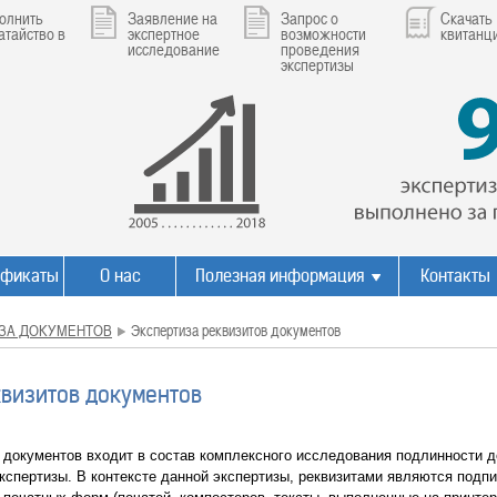
олнить
Заявление на
Запрос о
Скачать
атайство в
экспертное
возможности
квитанц
исследование
проведения
экспертизы
ификаты
О нас
Полезная информация
Контакты
ЗА ДОКУМЕНТОВ
Экспертиза реквизитов документов
квизитов документов
 документов входит в состав комплексного исследования подлинности д
кспертизы. В контексте данной экспертизы, реквизитами являются подпи