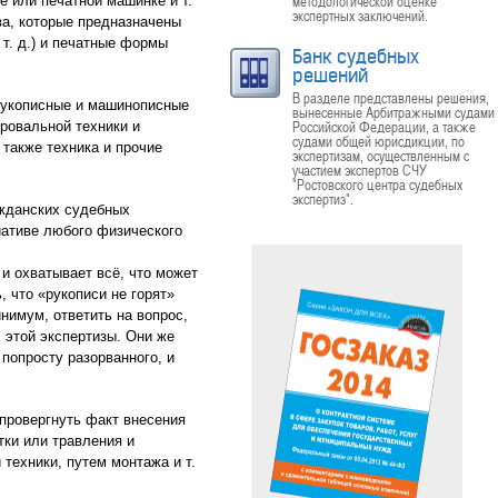
методологической оценке
е или печатной машинке и т.
экспертных заключений.
ва, которые предназначены
 т. д.) и печатные формы
Банк судебных
решений
В разделе представлены решения,
 рукописные и машинописные
вынесенные Арбитражными судами
Российской Федерации, а также
ровальной техники и
судами общей юрисдикции, по
также техника и прочие
экспертизам, осуществленным с
участием экспертов СЧУ
"Ростовского центра судебных
экспертиз".
ажданских судебных
иативе любого физического
 и охватывает всё, что может
 что «рукописи не горят»
нимум, ответить на вопрос,
 этой экспертизы. Они же
попросту разорванного, и
провергнуть факт внесения
тки или травления и
техники, путем монтажа и т.