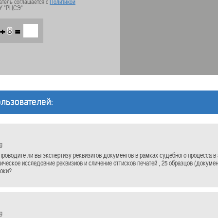
атель соглашается с
Политикой
У "РЦСЭ"
+
=
льзователей:
g
проводите ли вы экспертизу реквизитов документов в рамках судебного процесса в
ническое исследовние реквизиов и сличение оттисков печатей , 25 образцов (докуме
роки?
g