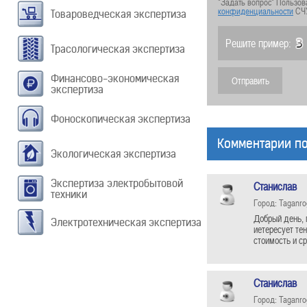
"Задать вопрос" Пользов
конфиденциальности
СЧ
Товароведческая экспертиза
Решите пример:
Трасологическая экспертиза
Финансово-экономическая
экспертиза
Фоноскопическая экспертиза
Комментарии по
Экологическая экспертиза
Экспертиза электробытовой
Станислав
техники
Город: Taganro
Добрый день, 
Электротехническая экспертиза
иетересует те
стоимость и с
Станислав
Город: Taganro