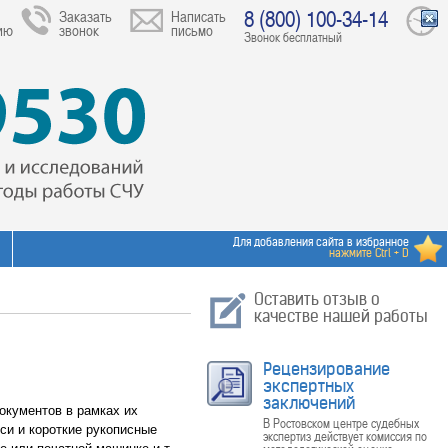
8 (800) 100-34-14
Заказать
Написать
ию
звонок
письмо
Звонок бесплатный
Для добавления сайта в избранное
нажмите Ctrl + D
Оставить отзыв о
качестве нашей работы
Рецензирование
экспертных
заключений
окументов в рамках их
В Ростовском центре судебных
си и короткие рукописные
экспертиз действует комиссия по