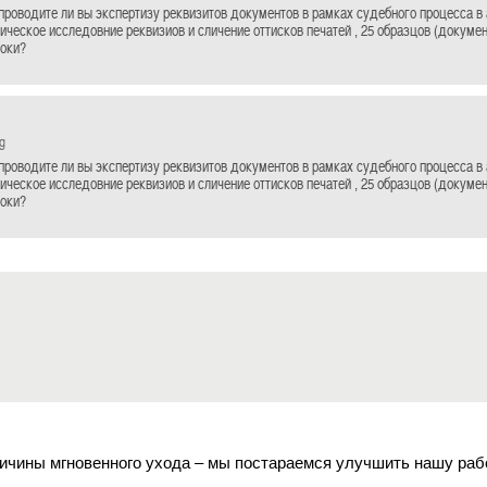
проводите ли вы экспертизу реквизитов документов в рамках судебного процесса в
ническое исследовние реквизиов и сличение оттисков печатей , 25 образцов (докуме
роки?
g
проводите ли вы экспертизу реквизитов документов в рамках судебного процесса в
ническое исследовние реквизиов и сличение оттисков печатей , 25 образцов (докуме
роки?
ичины мгновенного ухода – мы постараемся улучшить нашу раб