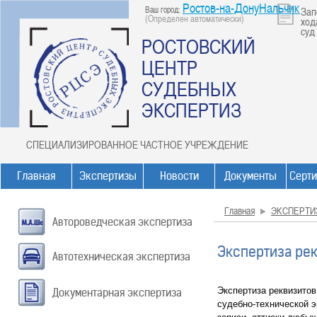
Ростов-на-ДонуНальчик
Ваш город:
Зап
(Определен автоматически)
ход
суд
РОСТОВСКИЙ
ЦЕНТР
СУДЕБНЫХ
ЭКСПЕРТИЗ
СПЕЦИАЛИЗИРОВАННОЕ ЧАСТНОЕ УЧРЕЖДЕНИЕ
Главная
Экспертизы
Новости
Документы
Серт
Главная
ЭКСПЕРТИ
Автороведческая экспертиза
Экспертиза ре
Автотехническая экспертиза
Экспертиза реквизитов
Документарная экспертиза
судебно-технической э