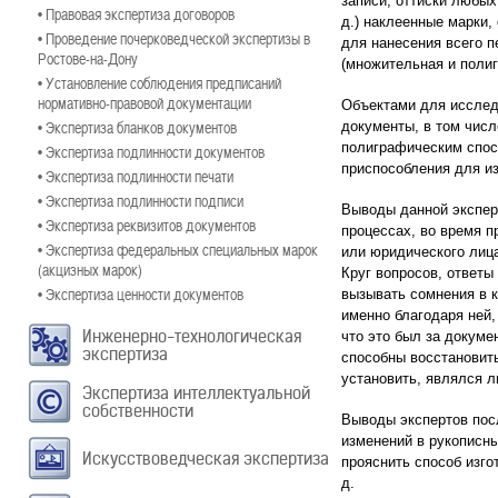
записи, оттиски любых
• Правовая экспертиза договоров
д.) наклеенные марки,
• Проведение почерковедческой экспертизы в
для нанесения всего п
Ростове-на-Дону
(множительная и полиг
• Установление соблюдения предписаний
нормативно-правовой документации
Объектами для исслед
• Экспертиза бланков документов
документы, в том чис
полиграфическим спосо
• Экспертиза подлинности документов
приспособления для и
• Экспертиза подлинности печати
• Экспертиза подлинности подписи
Выводы данной экспер
• Экспертиза реквизитов документов
процессах, во время п
• Экспертиза федеральных специальных марок
или юридического лиц
(акцизных марок)
Круг вопросов, ответы
• Экспертиза ценности документов
вызывать сомнения в к
именно благодаря ней,
Инженерно-технологическая
что это был за докуме
экспертиза
способны восстановит
установить, являлся л
Экспертиза интеллектуальной
собственности
Выводы экспертов посл
изменений в рукописны
Искусствоведческая экспертиза
прояснить способ изго
д.