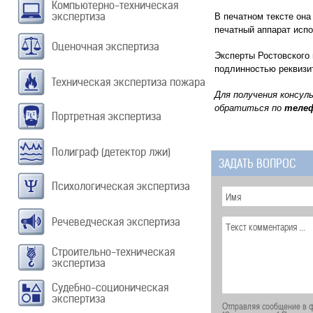
Компьютерно-техническая
экспертиза
В печатном тексте она
печатный аппарат испо
Оценочная экспертиза
Эксперты Ростовского 
подлинностью реквизит
Техническая экспертиза пожара
Для получения консул
обратиться по
теле
Портретная экспертиза
Полиграф (детектор лжи)
ЗАДАТЬ ВОПРОС
Психологическая экспертиза
Речеведческая экспертиза
Строительно-техническая
экспертиза
Судебно-соционическая
экспертиза
Отправляя сообщение в ф