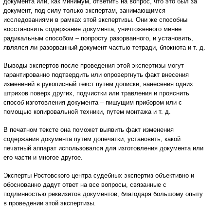
документа или, как минимум, ответить на вопрос, что это был за
документ, под силу только экспертам, занимающимся
исследованиями в рамках этой экспертизы. Они же способны
восстановить содержание документа, уничтоженного менее
радикальным способом – попросту разорванного, и установить,
являлся ли разорванный документ частью тетради, блокнота и т. д.
Выводы экспертов после проведения этой экспертизы могут
гарантированно подтвердить или опровергнуть факт внесения
изменений в рукописный текст путем дописки, нанесения одних
штрихов поверх других, подчистки или травления и прояснить
способ изготовления документа – пишущим прибором или с
помощью копировальной техники, путем монтажа и т. д.
В печатном тексте она поможет выявить факт изменения
содержания документа путем допечатки, установить, какой
печатный аппарат использовался для изготовления документа или
его части и многое другое.
Эксперты Ростовского центра судебных экспертиз объективно и
обоснованно дадут ответ на все вопросы, связанные с
подлинностью реквизитов документов, благодаря большому опыту
в проведении этой экспертизы.