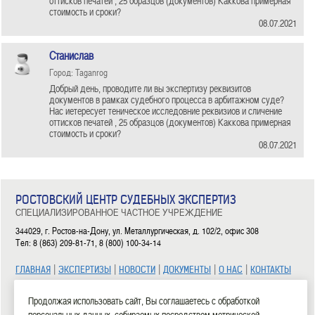
оттисков печатей , 25 образцов (документов) Каккова примерная
стоимость и сроки?
08.07.2021
Станислав
Город: Taganrog
Добрый день, проводите ли вы экспертизу реквизитов
документов в рамках судебного процесса в арбитажном суде?
Нас иетересует теническое исследовние реквизиов и сличение
оттисков печатей , 25 образцов (документов) Каккова примерная
стоимость и сроки?
08.07.2021
РОСТОВСКИЙ ЦЕНТР СУДЕБНЫХ ЭКСПЕРТИЗ
СПЕЦИАЛИЗИРОВАННОЕ ЧАСТНОЕ УЧРЕЖДЕНИЕ
344029, г. Ростов-на-Дону, ул. Металлургическая, д. 102/2, офис 308
Тел: 8 (863) 209-81-71, 8 (800) 100-34-14
|
|
|
|
|
ГЛАВНАЯ
ЭКСПЕРТИЗЫ
НОВОСТИ
ДОКУМЕНТЫ
О НАС
КОНТАКТЫ
2006—2026 СЧУ «Ростовский центр судебных экспертиз»
Продолжая использовать сайт, Вы соглашаетесь с обработкой
персональных данных, собираемых посредством метрической