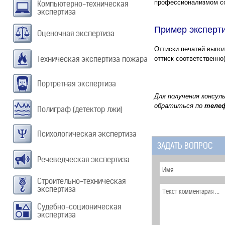
профессионализмом со
Компьютерно-техническая
экспертиза
Пример эксперти
Оценочная экспертиза
Оттиски печатей выпо
Техническая экспертиза пожара
оттиск соответственно)
Портретная экспертиза
Для получения консул
обратиться по
теле
Полиграф (детектор лжи)
Психологическая экспертиза
ЗАДАТЬ ВОПРОС
Речеведческая экспертиза
Строительно-техническая
экспертиза
Судебно-соционическая
экспертиза