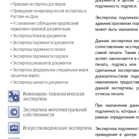
документа в целом. З
• Правовая экспертиза договоров
подлинность подписи, 
• Проведение почерковедческой экспертизы в
Ростове-на-Дону
Экспертиза подлиннос
• Установление соблюдения предписаний
административном пор
нормативно-правовой документации
может быть назначена
• Экспертиза бланков документов
Данная экспертиза вк
• Экспертиза подлинности документов
сопоставлении исслед
• Экспертиза подлинности печати
самой печати. Таким 
• Экспертиза подлинности подписи
аспект заключается в 
• Экспертиза реквизитов документов
печать, подпись или 
• Экспертиза федеральных специальных марок
сделанные экспертами
(акцизных марок)
доказательством по
• Экспертиза ценности документов
невозможно предостав
данной экспертизы, 
Инженерно-технологическая
оттиска печати.
экспертиза
При назначении данн
Экспертиза интеллектуальной
подлинность которых 
собственности
рамках определения по
Искусствоведческая экспертиза
Экспертиза подлинност
проведения в центре 