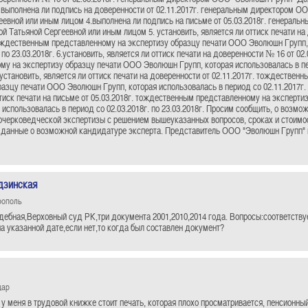
 выполнена ли подпись на доверенности от 02.11.2017г. генеральным директором О
еевной или иным лицом 4.выполнена ли подпись на письме от 05.03.2018г. генера
ой Татьяной Сергеевной или иным лицом 5. установить, является ли оттиск печати на
тождественным представленному на экспертизу образцу печати ООО Эволюшн Групп,
. по 23.03.2018г. 6.установить, является ли оттиск печати на доверенности № 16 от 0
му на экспертизу образцу печати ООО Эволюшн Групп, которая использовалась в пер
. установить, является ли оттиск печати на доверенности от 02.11.2017г. тождестве
азцу печати ООО Эволюшн Групп, которая использовалась в период со 02.11.2017г. по
ттиск печати на письме от 05.03.2018г. тождественным представленному на экспер
 использовалась в период со 02.03.2018г. по 23.03.2018г. Просим сообщить, о возм
очерковедческой экспертизы с решением вышеуказанных вопросов, сроках и стоимос
 данные о возможной кандидатуре эксперта. Представитель ООО "Эволюшн Групп" 
дзинская
рополь
дебная,Верховный суд РК,три документа 2001,2010,2014 года. Вопросы:соответствуе
па указанной дате,если нет,то когда был составлен документ?
дар
 у меня в трудовой книжке стоит печать, которая плохо просматривается, пенсионны