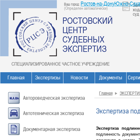
Ростов-на-ДонуЮжно-Саха
Ваш город:
Зап
(Определен автоматически)
ход
суд
РОСТОВСКИЙ
ЦЕНТР
СУДЕБНЫХ
ЭКСПЕРТИЗ
СПЕЦИАЛИЗИРОВАННОЕ ЧАСТНОЕ УЧРЕЖДЕНИЕ
Главная
Экспертизы
Новости
Документы
Серт
Главная
ЭКСПЕРТИ
Автороведческая экспертиза
Экспертиза по
Автотехническая экспертиза
Экспертиза подлинн
Документарная экспертиза
подлинность документ