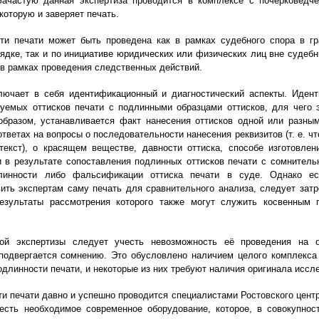
ачастую данная экспертиза проводится в комплексе с почерковедче
которую и заверяет печать.
ти печати может быть проведена как в рамках судебного спора в г
ядке, так и по инициативе юридических или физических лиц вне судебн
 в рамках проведения следственных действий.
лючает в себя идентификационный и диагностический аспекты. Иден
уемых оттисков печати с подлинными образцами оттисков, для чего 
образом, устанавливается факт нанесения оттисков одной или разным
ответах на вопросы о последовательности нанесения реквизитов (т. е. ч
текст), о красящем веществе, давности оттиска, способе изготовлен
 в результате сопоставления подлинных оттисков печати с сомнител
длинности либо фальсификации оттиска печати в суде. Однако ес
ить экспертам саму печать для сравнительного анализа, следует затр
результаты рассмотрения которого также могут служить косвенным 
ой экспертизы следует учесть невозможность её проведения на о
подвергается сомнению. Это обусловлено наличием целого комплекса
длинности печати, и некоторые из них требуют наличия оригинала иссл
и печати давно и успешно проводится специалистами Ростовского центр
есть необходимое современное оборудование, которое, в совокупно