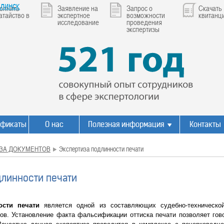
линск
олнить
Заявление на
Запрос о
Скачать
атайство в
экспертное
возможности
квитанц
исследование
проведения
экспертизы
ификаты
О нас
Полезная информация
Контакты
ЗА ДОКУМЕНТОВ
Экспертиза подлинности печати
длинности печати
ости печати
является одной из составляющих судебно-техническо
ов. Установление факта фальсификации оттиска печати позволяет гов