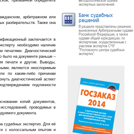
методологической оценке
ской, призванной определить
экспертных заключений.
Банк судебных
ражданском, арбитражном или
решений
ых разбирательств. Также она
В разделе представлены решения,
вынесенные Арбитражными судами
Российской Федерации, а также
судами общей юрисдикции, по
тификационный заключается в
экспертизам, осуществленным с
эксперту необходимо наличие
участием экспертов СЧУ
"Ростовского центра судебных
и печатями. Диагностический
экспертиз".
то было на документе раньше –
ия печати и другие. Выводы,
ьными, являются неоспоримым
ли по каким-либо причинам
онуть диагностический аспект
подтверждением подлинности
сновании копий документов,
 исследований, проводимых в
едуемого документа.
а судебных экспертиз. Для её
сти с колоссальным опытом и