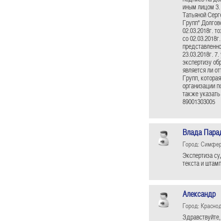
иным лицом 3.
Татьяной Серг
Групп" Долгов
02.03.2018г. 
со 02.03.2018г
представленно
23.03.2018г. 7
экспертизу обр
является ли о
Групп, которая
организации п
также указать
89001303005
Влада Пара
Город: Симфе
Экспертиза су
текста и штам
Александр
Город: Красно
Здравствуйте,