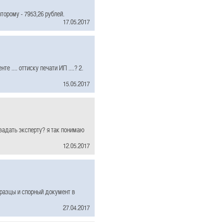
торому - 7953,26 рублей.
17.05.2017
 .... оттиску печати ИП ....? 2.
15.05.2017
 задать эксперту? я так понимаю
12.05.2017
бразцы и спорный документ в
27.04.2017