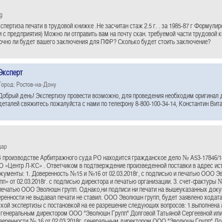
g
пертиза печати в трудовой книжке .Не засчитан стаж 2.5 г. . за 1985-87 г Формулир
и с предприятия) Можно ли отправить вам на почту скан. требуемой части трудовой 
очно ли будет вашего заключения для ПФР? Сколько будет стоить заключение?
Эксперт
Город: Ростов-на-Дону
Добрый день! Экспертизу провести возможно, для проведения необходим оригинал 
деталей свяжитесь пожалуйста с нами по телефону 8-800-100-34-14, Константин Вит
дар
 производстве Арбитражного суда РО находится гражданское дело № А53-17846/1
 «Центр Л-КС» . Ответчиком в подтверждение произведенной поставки в адрес ис
ументы: 1. Доверенность №15 и №16 от 02.03.2018г, с подписью и печатью ООО 
п» от 02.03.2018г. с подписью директора и печатью организации. 3. счет-фактуры №
с печатью ООО Эволюшн групп. Однако,ни подписи ни печати на вышеуказанных доку
ренности не выдавал печати не ставил. ООО Эволюшн групп, будет заявлено ходата
кой экспертизы с постановкой на ее разрешение следующих вопросов: 1.выполнена 
г. генеральным директором ООО "Эволюшн Групп" Долговой Татьяной Сергеевной ил
веренности № 16 от 02.03.2018г. генеральным директором ООО "Эволюшн Групп" До