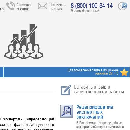
8 (800) 100-34-14
Заказать
Написать
ию
звонок
письмо
Звонок бесплатный
Для добавления сайта в избранное
нажмите Ctrl + D
Оставить отзыв о
качестве нашей работы
Рецензирование
экспертных
заключений
й экспертизы, определяющей
В Ростовском центре судебных
орить о фальсификации всего
экспертиз действует комиссия по