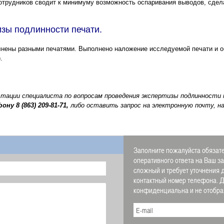
трудников сводит к минимуму возможность оспаривания выводов, сдел
зы подлинности печати.
лнены разными печатями. Выполнено наложение исследуемой печати и об
.
ьтации специалиста по вопросам проведения экспертизы подлинности
фону
8 (863) 209-81-71,
либо оставить запрос на электронную почту, н
Заполните пожалуйста обязате
оперативного ответа на Ваш з
сложный и требует уточнения 
контактный номер телефона.
конфиденциальна и не отображ