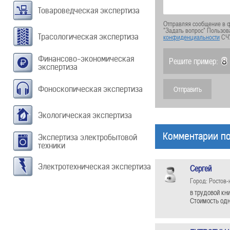
Товароведческая экспертиза
Отправляя сообщение в ф
"Задать вопрос" Пользов
Трасологическая экспертиза
конфиденциальности
СЧ
Финансово-экономическая
Решите пример:
экспертиза
Фоноскопическая экспертиза
Экологическая экспертиза
Комментарии по
Экспертиза электробытовой
техники
Электротехническая экспертиза
Сергей
Город: Ростов-
в трудовой кн
Стоимость одн