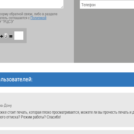
орму обратной связи, либо в разделе
атель соглашается с
Политикой
У "РЦСЭ"
+
=
льзователей:
на-Дону
ижке стоит печать, которая плохо просматривается, можете ли вы прочесть печать 
ого оттиска? Режим работы? Спасибо!