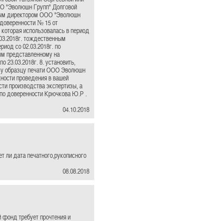
ОО "Эволюшн Групп" Долговой
льным директором ООО "Эволюшн
 доверенности № 15 от
 которая использовалась в период
2.03.2018г. тождественным
иод со 02.03.2018г. по
нным представленному на
 23.03.2018г. 8. установить,
тизу образцу печати ООО Эволюшн
ожности проведения в вашей
ти производства экспертизы, а
по доверенности Крючкова Ю.Р .
04.10.2018
т ли дата печатного,рукописного
08.08.2018
й фонд требует прочтения и