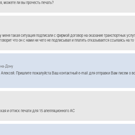
, можете ли вы прочесть печать?
у меня такая ситуация подписали с фирмой договор на оказание транспортных услу
говорит что он с нами ни чего не подписывал и платить отказывается ссылаясь на то
-на-Дону
 Алексей. Пришлите пожалуйста Ваш контактный e-mail для отправки Вам писем о 
кая и оттиск печати для 15 апелляционного АС