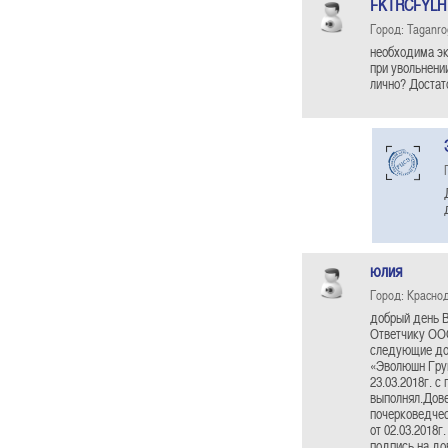
FKTRCFYLH
Город: Taganro
необходима экс
при увольнени
лично? Достат
юлия
Город: Красно
добрый день В
Ответчику ООО
следующие док
«Эволюшн Груп
23.03.2018г. 
выполнял.Дове
почерковедчес
от 02.03.2018
подпись на до