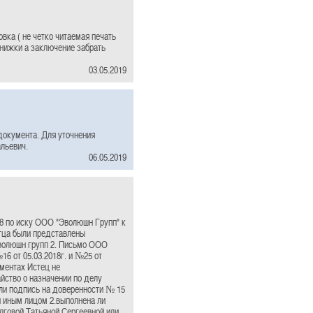
овка ( не четко читаемая печать
книжки а заключение забрать
03.05.2019
документа. Для уточнения
альевич.
06.05.2019
8 по иску ООО "Эволюшн Групп" к
тца были представлены
Эволюшн групп 2. Письмо ООО
16 от 05.03.2018г. и №25 от
ментах Истец не
йство о назначении по делу
ли подпись на доверенности № 15
и иным лицом 2.выполнена ли
лговой Татьяной Сергеевной или