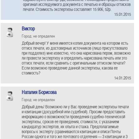
оригинал исследуемого документа с печатью и образцы оттисков
печати. Стоимость экспертизы составляет 15 906, 52р.
15.01.2015
Виктор
Город: не определен
Добрый вечер! У меня имеется копия документа на котором есть
оттиск печати, из достоверных источников (лицо присутствовало
при подделке) мне известно, что она нарисована пером, возможно
ли провести экспертизу и определить нарисована печать или это
оттиск печати, если сравнить с оригинальным оттиском печати?
Если возможно проведение данной экспертизы, какова ее
стоимость?
14.01.2015
Наталия Борисова
Город: не определен
Добрый день! Возможно ли у Вас проведение экспертизы печати
и квитанции (досудебной или судебной). Просим предоставить
информацию о возможности проведения судебно-технической
экспертизы, сроков ее проведения, стоимости, с указанием
кандидатур экспертов, их опыта и стажа. Предполагаемые
вопросы к эксперту (сравниваются квитанции и описи Почты
России одного и того же почтового отделения — 3 квитанции и 3