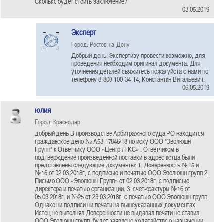
Сколько будет стоить заключение?
03.05.2019
Эксперт
Город: Ростов-на-Дону
Добрый день! Экспертизу провести возможно, для
проведения необходим оригинал документа. Для
уточнения деталей свяжитесь пожалуйста с нами по
телефону 8-800-100-34-14, Константин Витальевич.
06.05.2019
юлия
Город: Краснодар
добрый день В производстве Арбитражного суда РО находится
гражданское дело № А53-17846/18 по иску ООО "Эволюшн
Групп" к Ответчику ООО «Центр Л-КС» . Ответчиком в
подтверждение произведенной поставки в адрес истца были
представлены следующие документы: 1. Доверенность №15 и
№16 от 02.03.2018г, с подписью и печатью ООО Эволюшн групп 2.
Письмо ООО «Эволюшн Групп» от 02.03.2018г. с подписью
директора и печатью организации. 3. счет-фактуры №16 от
05.03.2018г. и №25 от 23.03.2018г. с печатью ООО Эволюшн групп.
Однако,ни подписи ни печати на вышеуказанных документах
Истец не выполнял.Доверенности не выдавал печати не ставил.
ООО Эволюшн групп, будет заявлено ходатайство о назначении