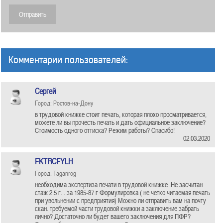
Комментарии пользователей:
Сергей
Город: Ростов-на-Дону
в трудовой книжке стоит печать, которая плохо просматривается,
можете ли вы прочесть печать и дать официальное заключение?
Стоимость одного оттиска? Режим работы? Спасибо!
02.03.2020
FKTRCFYLH
Город: Taganrog
необходима экспертиза печати в трудовой книжке .Не засчитан
стаж 2.5 г. . за 1985-87 г Формулировка ( не четко читаемая печать
при увольнении с предприятия) Можно ли отправить вам на почту
скан. требуемой части трудовой книжки а заключение забрать
лично? Достаточно ли будет вашего заключения для ПФР?