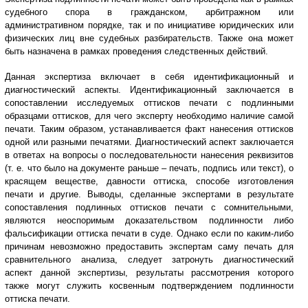
судебного спора в гражданском, арбитражном или
административном порядке, так и по инициативе юридических или
физических лиц вне судебных разбирательств. Также она может
быть назначена в рамках проведения следственных действий.
Данная экспертиза включает в себя идентификационный и
диагностический аспекты. Идентификационный заключается в
сопоставлении исследуемых оттисков печати с подлинными
образцами оттисков, для чего эксперту необходимо наличие самой
печати. Таким образом, устанавливается факт нанесения оттисков
одной или разными печатями. Диагностический аспект заключается
в ответах на вопросы о последовательности нанесения реквизитов
(т. е. что было на документе раньше – печать, подпись или текст), о
красящем веществе, давности оттиска, способе изготовления
печати и другие. Выводы, сделанные экспертами в результате
сопоставления подлинных оттисков печати с сомнительными,
являются неоспоримым доказательством подлинности либо
фальсификации оттиска печати в суде. Однако если по каким-либо
причинам невозможно предоставить экспертам саму печать для
сравнительного анализа, следует затронуть диагностический
аспект данной экспертизы, результаты рассмотрения которого
также могут служить косвенным подтверждением подлинности
оттиска печати.