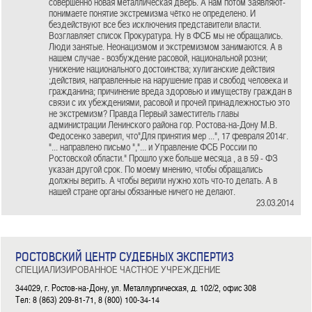
совершенно новая металлическая дверь. А нам потом заявляют-
понимаете понятие экстремизма чётко не определено. И
бездействуют все без исключения представители власти.
Возглавляет список Прокуратура. Ну в ФСБ мы не обращались.
Люди занятые. Неонацизмом и экстремизмом занимаются. А в
нашем случае - возбуждение расовой, национальной розни;
унижение национального достоинства; хулиганские действия
;действия, направленные на нарушение прав и свобод человека и
гражданина; причинение вреда здоровью и имуществу граждан в
связи с их убеждениями, расовой и прочей принадлежностью это
не экстремизм? Правда Первый заместитель главы
администрации Ленинского района гор. Ростова-на-Дону М.В.
Федосенко заверил, что"Для принятия мер ...", 17 февраля 2014г.
"... направлено письмо ","... и Управление ФСБ России по
Ростовской области." Прошло уже больше месяца , а в 59 - ФЗ
указан другой срок. По моему мнению, чтобы обращались
должны верить. А чтобы верили нужно хоть что-то делать. А в
нашей стране органы обязанные ничего не делают.
23.03.2014
РОСТОВСКИЙ ЦЕНТР СУДЕБНЫХ ЭКСПЕРТИЗ
СПЕЦИАЛИЗИРОВАННОЕ ЧАСТНОЕ УЧРЕЖДЕНИЕ
344029, г. Ростов-на-Дону, ул. Металлургическая, д. 102/2, офис 308
Тел: 8 (863) 209-81-71, 8 (800) 100-34-14