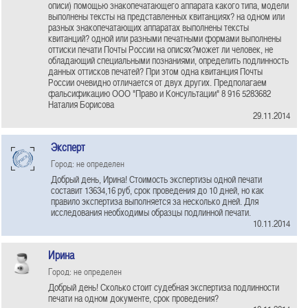
описи) помощью знакопечатающего аппарата какого типа, модели
выполнены тексты на представленных квитанциях? на одном или
разных знакопечатающих аппаратах выполнены тексты
квитанций? одной или разными печатными формами выполнены
оттиски печати Почты России на описях?может ли человек, не
обладающий специальными познаниями, определить подлинность
данных оттисков печатей? При этом одна квитанция Почты
России очевидно отличается от двух других. Предполагаем
фальсификацию ООО "Право и Консультации" 8 916 5283682
Наталия Борисова
29.11.2014
Эксперт
Город: не определен
Добрый день, Ирина! Стоимость экспертизы одной печати
составит 13634,16 руб, срок проведения до 10 дней, но как
правило экспертиза выполняется за несколько дней. Для
исследования необходимы образцы подлинной печати.
10.11.2014
Ирина
Город: не определен
Добрый день! Сколько стоит судебная экспертиза подлинности
печати на одном документе, срок проведения?