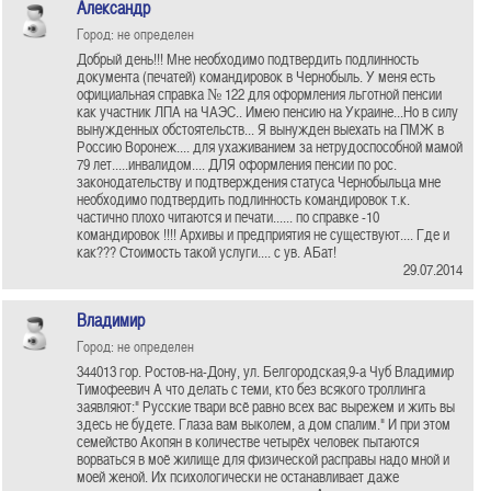
Александр
Город: не определен
Добрый день!!! Мне необходимо подтвердить подлинность
документа (печатей) командировок в Чернобыль. У меня есть
официальная справка № 122 для оформления льготной пенсии
как участник ЛПА на ЧАЭС.. Имею пенсию на Украине...Но в силу
вынужденных обстоятельств... Я вынужден выехать на ПМЖ в
Россию Воронеж.... для ухаживанием за нетрудоспособной мамой
79 лет.....инвалидом.... ДЛЯ оформления пенсии по рос.
законодательству и подтверждения статуса Чернобыльца мне
необходимо подтвердить подлинность командировок т.к.
частично плохо читаются и печати...... по справке -10
командировок !!!! Архивы и предприятия не существуют.... Где и
как??? Стоимость такой услуги.... с ув. АБат!
29.07.2014
Владимир
Город: не определен
344013 гор. Ростов-на-Дону, ул. Белгородская,9-а Чуб Владимир
Тимофеевич А что делать с теми, кто без всякого троллинга
заявляют:" Русские твари всё равно всех вас вырежем и жить вы
здесь не будете. Глаза вам выколем, а дом спалим." И при этом
семейство Акопян в количестве четырёх человек пытаются
ворваться в моё жилище для физической расправы надо мной и
моей женой. Их психологически не останавливает даже