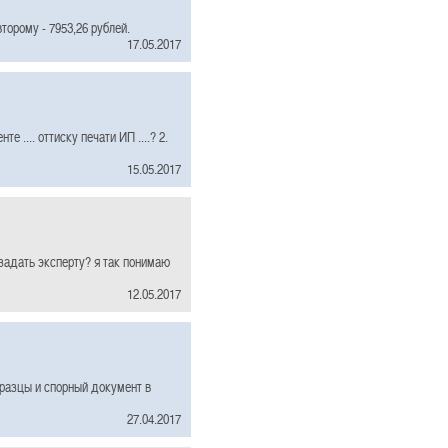
торому - 7953,26 рублей.
17.05.2017
 .... оттиску печати ИП ....? 2.
15.05.2017
 задать эксперту? я так понимаю
12.05.2017
бразцы и спорный документ в
27.04.2017