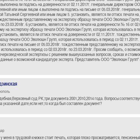
 выполнена ли подпись на доверенности от 02.11.2017г. генеральным директором О
еевной или иным лицом 4.выполнена ли подпись на письме от 05.03.2018г. генера
ой Татьяной Сергеевной или иным лицом 5. установить, является ли оттиск печати на
тождественным представленному на экспертизу образцу печати ООО Эволюшн Групп,
. по 23.03.2018г. 6.установить, является ли оттиск печати на доверенности № 16 от 0
му на экспертизу образцу печати ООО Эволюшн Групп, которая использовалась в пер
. установить, является ли оттиск печати на доверенности от 02.11.2017г. тождестве
азцу печати ООО Эволюшн Групп, которая использовалась в период со 02.11.2017г. по
ттиск печати на письме от 05.03.2018г. тождественным представленному на экспер
 использовалась в период со 02.03.2018г. по 23.03.2018г. Просим сообщить, о возм
очерковедческой экспертизы с решением вышеуказанных вопросов, сроках и стоимос
 данные о возможной кандидатуре эксперта. Представитель ООО "Эволюшн Групп" 
дзинская
рополь
дебная,Верховный суд РК,три документа 2001,2010,2014 года. Вопросы:соответствуе
па указанной дате,если нет,то когда был составлен документ?
дар
 у меня в трудовой книжке стоит печать, которая плохо просматривается, пенсионны