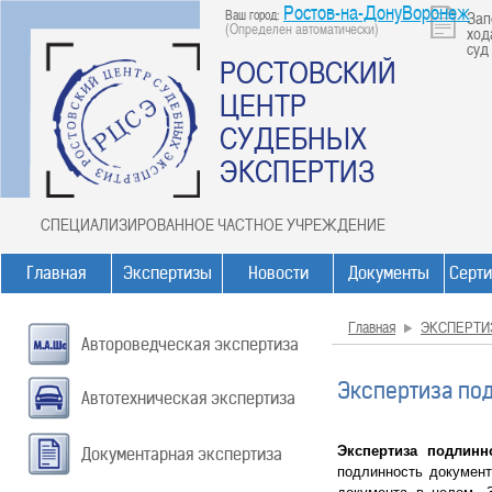
Ростов-на-ДонуВоронеж
Ваш город:
Зап
(Определен автоматически)
ход
суд
РОСТОВСКИЙ
ЦЕНТР
СУДЕБНЫХ
ЭКСПЕРТИЗ
СПЕЦИАЛИЗИРОВАННОЕ ЧАСТНОЕ УЧРЕЖДЕНИЕ
Главная
Экспертизы
Новости
Документы
Серт
Главная
ЭКСПЕРТИ
Автороведческая экспертиза
Экспертиза по
Автотехническая экспертиза
Экспертиза подлинн
Документарная экспертиза
подлинность документ