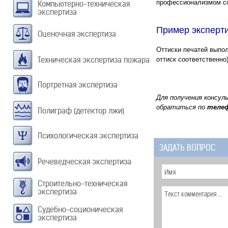
профессионализмом со
Компьютерно-техническая
экспертиза
Пример эксперти
Оценочная экспертиза
Оттиски печатей выпо
Техническая экспертиза пожара
оттиск соответственно)
Портретная экспертиза
Для получения консул
обратиться по
теле
Полиграф (детектор лжи)
Психологическая экспертиза
ЗАДАТЬ ВОПРОС
Речеведческая экспертиза
Строительно-техническая
экспертиза
Судебно-соционическая
экспертиза