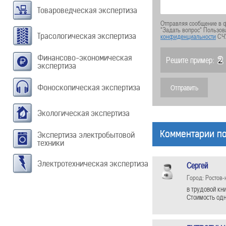
Товароведческая экспертиза
Отправляя сообщение в ф
"Задать вопрос" Пользов
Трасологическая экспертиза
конфиденциальности
СЧ
Финансово-экономическая
Решите пример:
экспертиза
Фоноскопическая экспертиза
Экологическая экспертиза
Комментарии по
Экспертиза электробытовой
техники
Электротехническая экспертиза
Сергей
Город: Ростов-
в трудовой кн
Стоимость одн