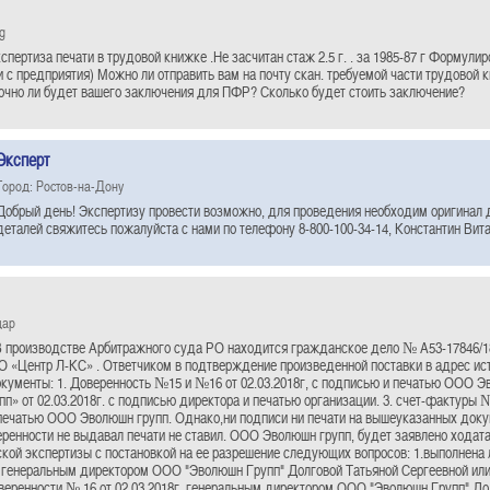
g
пертиза печати в трудовой книжке .Не засчитан стаж 2.5 г. . за 1985-87 г Формулир
и с предприятия) Можно ли отправить вам на почту скан. требуемой части трудовой 
очно ли будет вашего заключения для ПФР? Сколько будет стоить заключение?
Эксперт
Город: Ростов-на-Дону
Добрый день! Экспертизу провести возможно, для проведения необходим оригинал 
деталей свяжитесь пожалуйста с нами по телефону 8-800-100-34-14, Константин Вит
дар
 производстве Арбитражного суда РО находится гражданское дело № А53-17846/1
 «Центр Л-КС» . Ответчиком в подтверждение произведенной поставки в адрес ис
ументы: 1. Доверенность №15 и №16 от 02.03.2018г, с подписью и печатью ООО 
п» от 02.03.2018г. с подписью директора и печатью организации. 3. счет-фактуры №
с печатью ООО Эволюшн групп. Однако,ни подписи ни печати на вышеуказанных доку
ренности не выдавал печати не ставил. ООО Эволюшн групп, будет заявлено ходата
кой экспертизы с постановкой на ее разрешение следующих вопросов: 1.выполнена 
г. генеральным директором ООО "Эволюшн Групп" Долговой Татьяной Сергеевной ил
веренности № 16 от 02.03.2018г. генеральным директором ООО "Эволюшн Групп" До