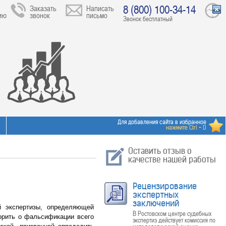
8 (800) 100-34-14
Заказать
Написать
ию
звонок
письмо
Звонок бесплатный
Для добавления сайта в избранное
нажмите Ctrl + D
Оставить отзыв о
качестве нашей работы
Рецензирование
экспертных
заключений
й экспертизы, определяющей
В Ростовском центре судебных
орить о фальсификации всего
экспертиз действует комиссия по