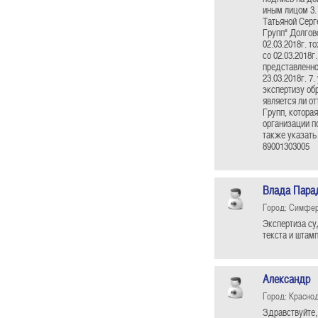
иным лицом 3.
Татьяной Серг
Групп" Долгов
02.03.2018г. 
со 02.03.2018г
представленно
23.03.2018г. 7
экспертизу обр
является ли о
Групп, которая
организации п
также указать
89001303005
Влада Пара
Город: Симфе
Экспертиза су
текста и штам
Александр
Город: Красно
Здравствуйте,