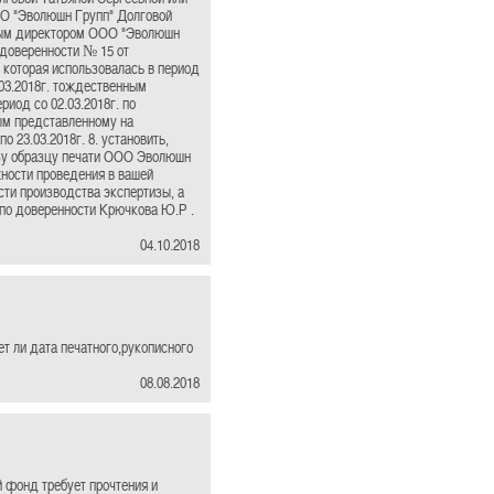
ОО "Эволюшн Групп" Долговой
льным директором ООО "Эволюшн
 доверенности № 15 от
 которая использовалась в период
2.03.2018г. тождественным
иод со 02.03.2018г. по
нным представленному на
 23.03.2018г. 8. установить,
тизу образцу печати ООО Эволюшн
ожности проведения в вашей
ти производства экспертизы, а
по доверенности Крючкова Ю.Р .
04.10.2018
т ли дата печатного,рукописного
08.08.2018
й фонд требует прочтения и