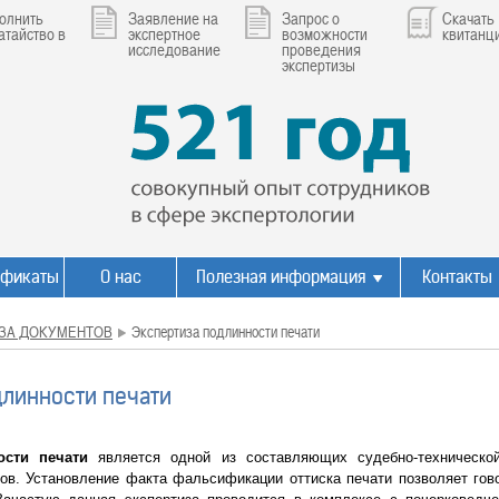
олнить
Заявление на
Запрос о
Скачать
атайство в
экспертное
возможности
квитанц
исследование
проведения
экспертизы
ификаты
О нас
Полезная информация
Контакты
ЗА ДОКУМЕНТОВ
Экспертиза подлинности печати
длинности печати
ости печати
является одной из составляющих судебно-техническо
ов. Установление факта фальсификации оттиска печати позволяет гов