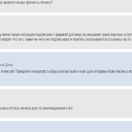
, можете ли вы прочесть печать?
у меня такая ситуация подписали с фирмой договор на оказание транспортных услу
говорит что он с нами ни чего не подписывал и платить отказывается ссылаясь на то
-на-Дону
 Алексей. Пришлите пожалуйста Ваш контактный e-mail для отправки Вам писем о 
кая и оттиск печати для 15 апелляционного АС