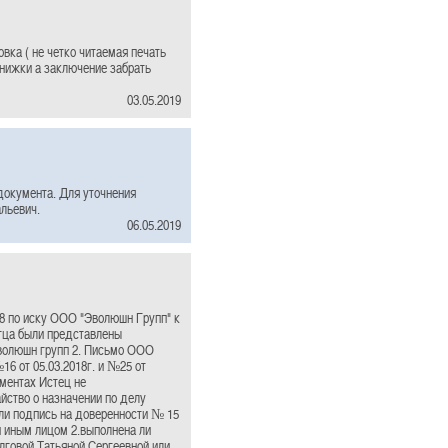
овка ( не четко читаемая печать
книжки а заключение забрать
03.05.2019
документа. Для уточнения
альевич.
06.05.2019
8 по иску ООО "Эволюшн Групп" к
тца были представлены
Эволюшн групп 2. Письмо ООО
16 от 05.03.2018г. и №25 от
ментах Истец не
йство о назначении по делу
ли подпись на доверенности № 15
и иным лицом 2.выполнена ли
лговой Татьяной Сергеевной или