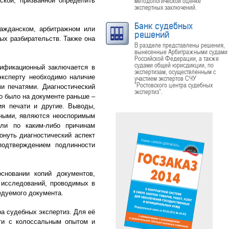
методологической оценке
ской, призванной определить
экспертных заключений.
Банк судебных
ражданском, арбитражном или
решений
ых разбирательств. Также она
В разделе представлены решения,
вынесенные Арбитражными судами
Российской Федерации, а также
судами общей юрисдикции, по
тификационный заключается в
экспертизам, осуществленным с
эксперту необходимо наличие
участием экспертов СЧУ
"Ростовского центра судебных
и печатями. Диагностический
экспертиз".
то было на документе раньше –
ия печати и другие. Выводы,
ьными, являются неоспоримым
ли по каким-либо причинам
онуть диагностический аспект
подтверждением подлинности
сновании копий документов,
 исследований, проводимых в
едуемого документа.
а судебных экспертиз. Для её
сти с колоссальным опытом и