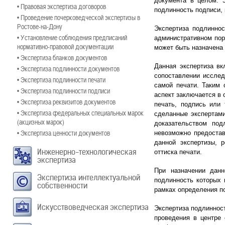
документа в целом. З
• Правовая экспертиза договоров
подлинность подписи, 
• Проведение почерковедческой экспертизы в
Ростове-на-Дону
Экспертиза подлиннос
• Установление соблюдения предписаний
административном пор
нормативно-правовой документации
может быть назначена
• Экспертиза бланков документов
Данная экспертиза вк
• Экспертиза подлинности документов
сопоставлении исслед
• Экспертиза подлинности печати
самой печати. Таким 
• Экспертиза подлинности подписи
аспект заключается в 
• Экспертиза реквизитов документов
печать, подпись или 
• Экспертиза федеральных специальных марок
сделанные экспертами
(акцизных марок)
доказательством по
• Экспертиза ценности документов
невозможно предостав
данной экспертизы, 
Инженерно-технологическая
оттиска печати.
экспертиза
При назначении данн
Экспертиза интеллектуальной
подлинность которых 
собственности
рамках определения по
Искусствоведческая экспертиза
Экспертиза подлинност
проведения в центре 