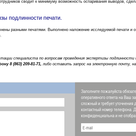
трудников сводит к минимуму возможность оспаривания выводов, сдел
зы подлинности печати.
лнены разными печатями. Выполнено наложение исследуемой печати и об
.
ьтации специалиста по вопросам проведения экспертизы подлинности
фону
8 (863) 209-81-71,
либо оставить запрос на электронную почту, н
Заполните пожалуйста обязате
оперативного ответа на Ваш з
сложный и требует уточнения 
контактный номер телефона.
конфиденциальна и не отображ