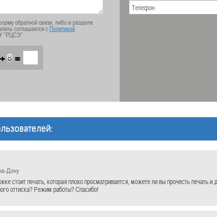
орму обратной связи, либо в разделе
атель соглашается с
Политикой
У "РЦСЭ"
+
=
льзователей:
на-Дону
ижке стоит печать, которая плохо просматривается, можете ли вы прочесть печать 
ого оттиска? Режим работы? Спасибо!