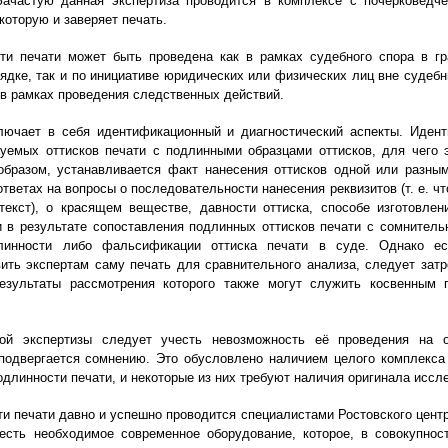
ачастую данная экспертиза проводится в комплексе с почерковедче
которую и заверяет печать.
ти печати может быть проведена как в рамках судебного спора в г
ядке, так и по инициативе юридических или физических лиц вне судебн
 в рамках проведения следственных действий.
лючает в себя идентификационный и диагностический аспекты. Иден
уемых оттисков печати с подлинными образцами оттисков, для чего 
образом, устанавливается факт нанесения оттисков одной или разным
ответах на вопросы о последовательности нанесения реквизитов (т. е. ч
текст), о красящем веществе, давности оттиска, способе изготовлен
 в результате сопоставления подлинных оттисков печати с сомнител
длинности либо фальсификации оттиска печати в суде. Однако ес
ить экспертам саму печать для сравнительного анализа, следует затр
результаты рассмотрения которого также могут служить косвенным 
ой экспертизы следует учесть невозможность её проведения на о
подвергается сомнению. Это обусловлено наличием целого комплекса
длинности печати, и некоторые из них требуют наличия оригинала иссл
и печати давно и успешно проводится специалистами Ростовского центр
есть необходимое современное оборудование, которое, в совокупно