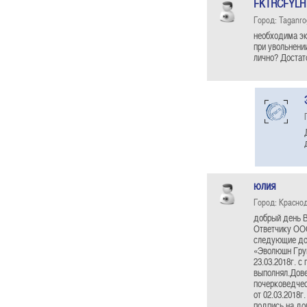
FKTRCFYLH
Город: Taganro
необходима экс
при увольнени
лично? Достат
юлия
Город: Красно
добрый день В
Ответчику ООО
следующие док
«Эволюшн Груп
23.03.2018г. 
выполнял.Дове
почерковедчес
от 02.03.2018
подпись на до