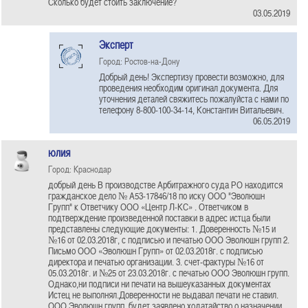
Сколько будет стоить заключение?
03.05.2019
Эксперт
Город: Ростов-на-Дону
Добрый день! Экспертизу провести возможно, для
проведения необходим оригинал документа. Для
уточнения деталей свяжитесь пожалуйста с нами по
телефону 8-800-100-34-14, Константин Витальевич.
06.05.2019
юлия
Город: Краснодар
добрый день В производстве Арбитражного суда РО находится
гражданское дело № А53-17846/18 по иску ООО "Эволюшн
Групп" к Ответчику ООО «Центр Л-КС» . Ответчиком в
подтверждение произведенной поставки в адрес истца были
представлены следующие документы: 1. Доверенность №15 и
№16 от 02.03.2018г, с подписью и печатью ООО Эволюшн групп 2.
Письмо ООО «Эволюшн Групп» от 02.03.2018г. с подписью
директора и печатью организации. 3. счет-фактуры №16 от
05.03.2018г. и №25 от 23.03.2018г. с печатью ООО Эволюшн групп.
Однако,ни подписи ни печати на вышеуказанных документах
Истец не выполнял.Доверенности не выдавал печати не ставил.
ООО Эволюшн групп, будет заявлено ходатайство о назначении