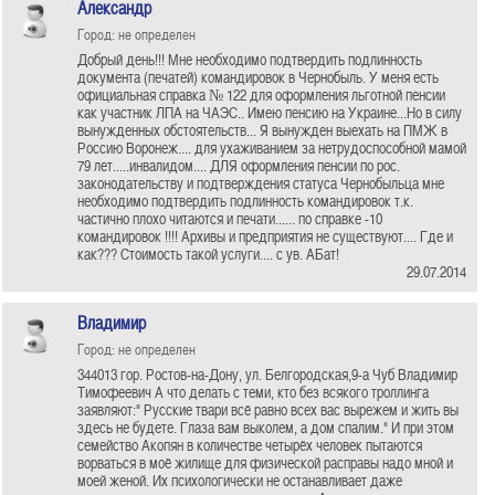
Александр
Город: не определен
Добрый день!!! Мне необходимо подтвердить подлинность
документа (печатей) командировок в Чернобыль. У меня есть
официальная справка № 122 для оформления льготной пенсии
как участник ЛПА на ЧАЭС.. Имею пенсию на Украине...Но в силу
вынужденных обстоятельств... Я вынужден выехать на ПМЖ в
Россию Воронеж.... для ухаживанием за нетрудоспособной мамой
79 лет.....инвалидом.... ДЛЯ оформления пенсии по рос.
законодательству и подтверждения статуса Чернобыльца мне
необходимо подтвердить подлинность командировок т.к.
частично плохо читаются и печати...... по справке -10
командировок !!!! Архивы и предприятия не существуют.... Где и
как??? Стоимость такой услуги.... с ув. АБат!
29.07.2014
Владимир
Город: не определен
344013 гор. Ростов-на-Дону, ул. Белгородская,9-а Чуб Владимир
Тимофеевич А что делать с теми, кто без всякого троллинга
заявляют:" Русские твари всё равно всех вас вырежем и жить вы
здесь не будете. Глаза вам выколем, а дом спалим." И при этом
семейство Акопян в количестве четырёх человек пытаются
ворваться в моё жилище для физической расправы надо мной и
моей женой. Их психологически не останавливает даже