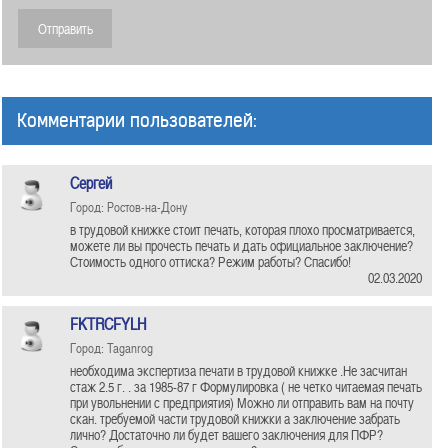
Комментарии пользователей:
Сергей
Город: Ростов-на-Дону
в трудовой книжке стоит печать, которая плохо просматривается,
можете ли вы прочесть печать и дать официальное заключение?
Стоимость одного оттиска? Режим работы? Спасибо!
02.03.2020
FKTRCFYLH
Город: Taganrog
необходима экспертиза печати в трудовой книжке .Не засчитан
стаж 2.5 г. . за 1985-87 г Формулировка ( не четко читаемая печать
при увольнении с предприятия) Можно ли отправить вам на почту
скан. требуемой части трудовой книжки а заключение забрать
лично? Достаточно ли будет вашего заключения для ПФР?