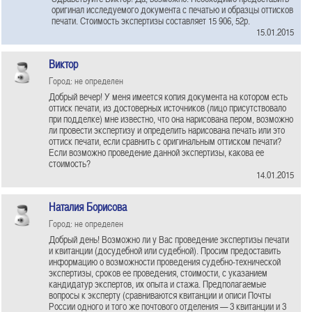
оригинал исследуемого документа с печатью и образцы оттисков
печати. Стоимость экспертизы составляет 15 906, 52р.
15.01.2015
Виктор
Город: не определен
Добрый вечер! У меня имеется копия документа на котором есть
оттиск печати, из достоверных источников (лицо присутствовало
при подделке) мне известно, что она нарисована пером, возможно
ли провести экспертизу и определить нарисована печать или это
оттиск печати, если сравнить с оригинальным оттиском печати?
Если возможно проведение данной экспертизы, какова ее
стоимость?
14.01.2015
Наталия Борисова
Город: не определен
Добрый день! Возможно ли у Вас проведение экспертизы печати
и квитанции (досудебной или судебной). Просим предоставить
информацию о возможности проведения судебно-технической
экспертизы, сроков ее проведения, стоимости, с указанием
кандидатур экспертов, их опыта и стажа. Предполагаемые
вопросы к эксперту (сравниваются квитанции и описи Почты
России одного и того же почтового отделения — 3 квитанции и 3