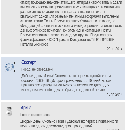
описи) помощью знакопечатающего аппарата какого типа, модели
выполнены тексты на представленных квитанциях? на одном или
разных знакопечатающих аппаратах выполнены тексты
квитанций? одной или разными печатными формами выполнены
оттиски печати Почты России на описях?может ли человек, не
обладающий специальными познаниями, определить подлинность
данных оттисков печатей? При этом одна квитанция Почты
России очевидно отличается от двух других. Предполагаем
фальсификацию ООО "Право и Консультации" 8 916 5283682
Наталия Борисова
29.11.2014
Эксперт
Город: не определен
Добрый день, Ирина! Стоимость экспертизы одной печати
составит 13634,16 руб, срок проведения до 10 дней, но как
правило экспертиза выполняется за несколько дней. Для
исследования необходимы образцы подлинной печати.
10.11.2014
Ирина
Город: не определен
Добрый день! Сколько стоит судебная экспертиза подлинности
печати на одном документе, срок проведения?