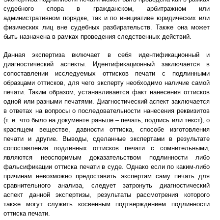
судебного спора в гражданском, арбитражном или
административном порядке, так и по инициативе юридических или
физических лиц вне судебных разбирательств. Также она может
быть назначена в рамках проведения следственных действий.
Данная экспертиза включает в себя идентификационный и
диагностический аспекты. Идентификационный заключается в
сопоставлении исследуемых оттисков печати с подлинными
образцами оттисков, для чего эксперту необходимо наличие самой
печати. Таким образом, устанавливается факт нанесения оттисков
одной или разными печатями. Диагностический аспект заключается
в ответах на вопросы о последовательности нанесения реквизитов
(т. е. что было на документе раньше – печать, подпись или текст), о
красящем веществе, давности оттиска, способе изготовления
печати и другие. Выводы, сделанные экспертами в результате
сопоставления подлинных оттисков печати с сомнительными,
являются неоспоримым доказательством подлинности либо
фальсификации оттиска печати в суде. Однако если по каким-либо
причинам невозможно предоставить экспертам саму печать для
сравнительного анализа, следует затронуть диагностический
аспект данной экспертизы, результаты рассмотрения которого
также могут служить косвенным подтверждением подлинности
оттиска печати.