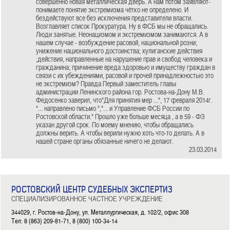
совершенно новая металлическая дверь. А нам потом заявляют-
понимаете понятие экстремизма чётко не определено. И
бездействуют все без исключения представители власти.
Возглавляет список Прокуратура. Ну в ФСБ мы не обращались.
Люди занятые. Неонацизмом и экстремизмом занимаются. А в
нашем случае - возбуждение расовой, национальной розни;
унижение национального достоинства; хулиганские действия
;действия, направленные на нарушение прав и свобод человека и
гражданина; причинение вреда здоровью и имуществу граждан в
связи с их убеждениями, расовой и прочей принадлежностью это
не экстремизм? Правда Первый заместитель главы
администрации Ленинского района гор. Ростова-на-Дону М.В.
Федосенко заверил, что"Для принятия мер ...", 17 февраля 2014г.
"... направлено письмо ","... и Управление ФСБ России по
Ростовской области." Прошло уже больше месяца , а в 59 - ФЗ
указан другой срок. По моему мнению, чтобы обращались
должны верить. А чтобы верили нужно хоть что-то делать. А в
нашей стране органы обязанные ничего не делают.
23.03.2014
РОСТОВСКИЙ ЦЕНТР СУДЕБНЫХ ЭКСПЕРТИЗ
СПЕЦИАЛИЗИРОВАННОЕ ЧАСТНОЕ УЧРЕЖДЕНИЕ
344029, г. Ростов-на-Дону, ул. Металлургическая, д. 102/2, офис 308
Тел: 8 (863) 209-81-71, 8 (800) 100-34-14