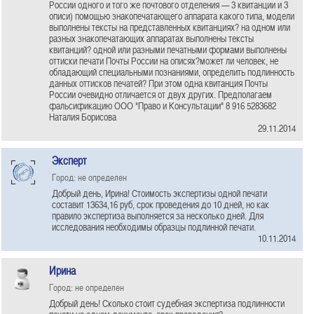
России одного и того же почтового отделения — 3 квитанции и 3
описи) помощью знакопечатающего аппарата какого типа, модели
выполнены тексты на представленных квитанциях? на одном или
разных знакопечатающих аппаратах выполнены тексты
квитанций? одной или разными печатными формами выполнены
оттиски печати Почты России на описях?может ли человек, не
обладающий специальными познаниями, определить подлинность
данных оттисков печатей? При этом одна квитанция Почты
России очевидно отличается от двух других. Предполагаем
фальсификацию ООО "Право и Консультации" 8 916 5283682
Наталия Борисова
29.11.2014
Эксперт
Город: не определен
Добрый день, Ирина! Стоимость экспертизы одной печати
составит 13634,16 руб, срок проведения до 10 дней, но как
правило экспертиза выполняется за несколько дней. Для
исследования необходимы образцы подлинной печати.
10.11.2014
Ирина
Город: не определен
Добрый день! Сколько стоит судебная экспертиза подлинности