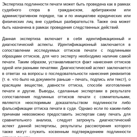
Экспертиза подлинности печати может быть проведена как в рамках
судебного спора в гражданском, арбитражном или
административном порядке, так и по инициативе юридических или
физических лиц вне судебных разбирательств. Также она может
быть назначена в рамках проведения следственных действий.
Данная экспертиза включает в себя идентификационный и
диагностический аспекты. Идентификационный заключается в
сопоставлении исследуемых оттисков печати с подлинными
образцами оттисков, для чего эксперту необходимо наличие самой
печати. Таким образом, устанавливается факт нанесения оттисков
одной или разными печатями. Диагностический аспект заключается
в ответах на вопросы о последовательности нанесения реквизитов
(т. е. что было на документе раньше – печать, подпись или текст), о
красящем веществе, давности оттиска, способе изготовления
печати и другие. Выводы, сделанные экспертами в результате
сопоставления подлинных оттисков печати с сомнительными,
являются неоспоримым доказательством подлинности либо
фальсификации оттиска печати в суде. Однако если по каким-либо
причинам невозможно предоставить экспертам саму печать для
сравнительного анализа, следует затронуть диагностический
аспект данной экспертизы, результаты рассмотрения которого
также могут служить косвенным подтверждением подлинности