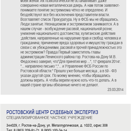
моей женой. Их психологически не останавливает даже
совершенно новая металлическая дверь. А нам потом заявляют-
понимаете понятие экстремизма чётко не определено. И
бездействуют все без исключения представители власти.
Возглавляет список Прокуратура. Ну в ФСБ мы не обращались.
Люди занятые. Неонацизмом и экстремизмом занимаются. А в
нашем случае - возбуждение расовой, национальной розни;
унижение национального достоинства; хулиганские действия
;действия, направленные на нарушение прав и свобод человека и
гражданина; причинение вреда здоровью и имуществу граждан в
связи с их убеждениями, расовой и прочей принадлежностью это
не экстремизм? Правда Первый заместитель главы
администрации Ленинского района гор. Ростова-на-Дону М.В.
Федосенко заверил, что"Для принятия мер ...", 17 февраля 2014г.
"... направлено письмо ","... и Управление ФСБ России по
Ростовской области." Прошло уже больше месяца , а в 59 - ФЗ
указан другой срок. По моему мнению, чтобы обращались
должны верить. А чтобы верили нужно хоть что-то делать. А в
нашей стране органы обязанные ничего не делают.
23.03.2014
РОСТОВСКИЙ ЦЕНТР СУДЕБНЫХ ЭКСПЕРТИЗ
СПЕЦИАЛИЗИРОВАННОЕ ЧАСТНОЕ УЧРЕЖДЕНИЕ
344029, г. Ростов-на-Дону, ул. Металлургическая, д. 102/2, офис 308
Тел: 8 (863) 209-81-71, 8 (800) 100-34-14