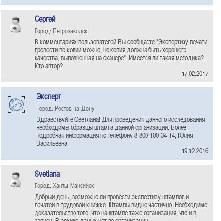
Сергей
Город: Петрозаводск
В комментариях пользователей Вы сообщаете "Экспертизу печати
провести по копии можно, но копия должна быть хорошего
качества, выполненная на сканере". Имеется ли такая методика?
Кто автор?
17.02.2017
Эксперт
Город: Ростов-на-Дону
Здравствуйте Светлана! Для проведения данного исследования
необходимы образцы штампа данной организации. Более
подробная информация по телефону 8-800-100-34-14, Юлия
Васильевна
19.12.2016
Svetlana
Город: Ханты-Мансийск
Добрый день, возможно ли провести экспертизу штампов и
печатей в трудовой книжке. Штампы видно частично. Необходимо
доказательство того, что на штампе таже организация, что и в
записи. В архиве даных нет по организации.