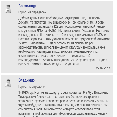
Александр
Город: не определен
Добрый день!!! Мне необходимо подтвердить подлинность
документа (печатей) командировок в Чернобыль. У меня есть
официальная справка № 122 для оформления льготной пенсии
как участник ЛПА на ЧАЭС.. Имею пенсию на Украине...Но в силу
вынужденных обстоятельств... Я вынужден выехать на ПМЖ в
Россию Воронеж.... для ухаживанием за нетрудоспособной мамой
79 лет.....инвалидом.... ДЛЯ оформления пенсии по рос.
законодательству и подтверждения статуса Чернобыльца мне
необходимо подтвердить подлинность командировок т.к.
частично плохо читаются и печати...... по справке -10
командировок !!!! Архивы и предприятия не существуют.... Где и
как??? Стоимость такой услуги.... с ув. АБат!
29.07.2014
Владимир
Город: не определен
344013 гор. Ростов-на-Дону, ул. Белгородская,9-а Чуб Владимир
Тимофеевич А что делать с теми, кто без всякого троллинга
заявляют:" Русские твари всё равно всех вас вырежем и жить вы
здесь не будете. Глаза вам выколем, а дом спалим." И при этом
семейство Акопян в количестве четырёх человек пытаются
ворваться в моё жилище для физической расправы надо мной и