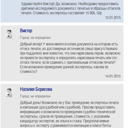
Здравствуйте Виктор! Да, возможно. Необходимо предоставить
оригинал исследуемого документа с печатью и образцы оттисков
печати. Стоимость экспертизы составляет 15 906, 52р.
15.01.2015
Виктор
Город: не определен
Добрый вечер! У меня имеется копия документа на котором есть
оттиск печати, из достоверных источников (лицо присутствовало
при подделке) мне известно, что она нарисована пером, возможно
ли провести экспертизу и определить нарисована печать или это
оттиск печати, если сравнить с оригинальным оттиском печати?
Если возможно проведение данной экспертизы, какова ее
стоимость?
14.01.2015
Наталия Борисова
Город: не определен
Добрый день! Возможно ли у Вас проведение экспертизы печати
и квитанции (досудебной или судебной). Просим предоставить
информацию о возможности проведения судебно-технической
экспертизы, сроков ее проведения, стоимости, с указанием
кандидатур экспертов, их опыта и стажа. Предполагаемые
вопросы к эксперту (сравниваются квитанции и описи Почты