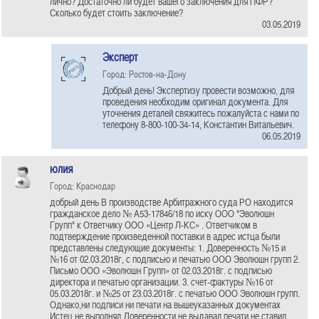
лично? Достаточно ли будет вашего заключения для ПФР?
Сколько будет стоить заключение?
03.05.2019
Эксперт
Город: Ростов-на-Дону
Добрый день! Экспертизу провести возможно, для
проведения необходим оригинал документа. Для
уточнения деталей свяжитесь пожалуйста с нами по
телефону 8-800-100-34-14, Константин Витальевич.
06.05.2019
юлия
Город: Краснодар
добрый день В производстве Арбитражного суда РО находится
гражданское дело № А53-17846/18 по иску ООО "Эволюшн
Групп" к Ответчику ООО «Центр Л-КС» . Ответчиком в
подтверждение произведенной поставки в адрес истца были
представлены следующие документы: 1. Доверенность №15 и
№16 от 02.03.2018г, с подписью и печатью ООО Эволюшн групп 2.
Письмо ООО «Эволюшн Групп» от 02.03.2018г. с подписью
директора и печатью организации. 3. счет-фактуры №16 от
05.03.2018г. и №25 от 23.03.2018г. с печатью ООО Эволюшн групп.
Однако,ни подписи ни печати на вышеуказанных документах
Истец не выполнял.Доверенности не выдавал печати не ставил.