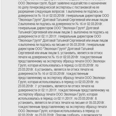
ООО Эволюшн групп, будет заявлено ходатайство о назначении
по делу почерковедческой экспертизы с постановкой на ее
разрешение следующих вопросов: 1.выполнена ли подпись на
доверенности № 15 от 02.03.2018г. генеральным директором ООО
"Эволюшн Групп" Долговой Татьяной Сергеевной или иным лицом
2.выполнена ли подпись на доверенности № 16 от 02.03.2018г.
генеральным директором ООО "Эволюшн Групп" Долговой
Татьяной Сергеевной или иным лицом 3. выполнена ли подпись на
доверенности от 02.11.2017г. генеральным директором ООО
"Эволюшн Групп" Долговой Татьяной Сергеевной или иным лицом
4.выполнена ли подпись на письме от 05.03.2018г. генеральным
директором ООО "Эволюшн Групп" Долговой Татьяной
Сергеевной или иным лицом 5. установить, является ли оттиск
печати на доверенности № 15 от 02.03.2018г. тождественным
представленному на экспертизу образцу печати ООО Эволюшн
Групп, которая использовалась в период со 02.03.2018г. по
23.03.2018г. 6.установить, является ли оттиск печати на
доверенности № 16 от 02.03.2018г. тождественным
представленному на экспертизу образцу печати ООО Эволюшн
Групп, которая использовалась в период со 02.03.2018г. по
23.03.2018г. 7. установить, является ли оттиск печати на
доверенности от 02.11.2017г. тождественным представленному на
экспертизу образцу печати ООО Эволюшн Групп, которая
использовалась в период со 02.11.2017г. по 23.03.2018г. 8.
установить, является ли оттиск печати на письме от 05.03.2018г.
тождественным представленному на экспертизу образцу печати
ООО Эволюшн Групп, которая использовалась в период со
02.03.2018г. по 23.03.2018г. Просим сообщить, о возможности