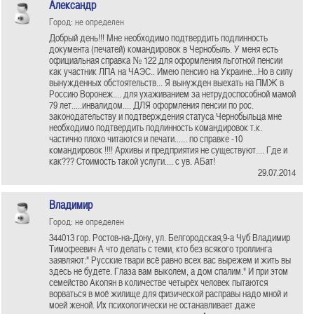
Александр
Город: не определен
Добрый день!!! Мне необходимо подтвердить подлинность
документа (печатей) командировок в Чернобыль. У меня есть
официальная справка № 122 для оформления льготной пенсии
как участник ЛПА на ЧАЭС.. Имею пенсию на Украине...Но в силу
вынужденных обстоятельств... Я вынужден выехать на ПМЖ в
Россию Воронеж.... для ухаживанием за нетрудоспособной мамой
79 лет.....инвалидом.... ДЛЯ оформления пенсии по рос.
законодательству и подтверждения статуса Чернобыльца мне
необходимо подтвердить подлинность командировок т.к.
частично плохо читаются и печати...... по справке -10
командировок !!!! Архивы и предприятия не существуют.... Где и
как??? Стоимость такой услуги.... с ув. АБат!
29.07.2014
Владимир
Город: не определен
344013 гор. Ростов-на-Дону, ул. Белгородская,9-а Чуб Владимир
Тимофеевич А что делать с теми, кто без всякого троллинга
заявляют:" Русские твари всё равно всех вас вырежем и жить вы
здесь не будете. Глаза вам выколем, а дом спалим." И при этом
семейство Акопян в количестве четырёх человек пытаются
ворваться в моё жилище для физической расправы надо мной и
моей женой. Их психологически не останавливает даже