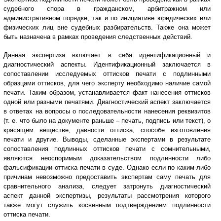
судебного спора в гражданском, арбитражном или
административном порядке, так и по инициативе юридических или
физических лиц вне судебных разбирательств. Также она может
быть назначена в рамках проведения следственных действий.
Данная экспертиза включает в себя идентификационный и
диагностический аспекты. Идентификационный заключается в
сопоставлении исследуемых оттисков печати с подлинными
образцами оттисков, для чего эксперту необходимо наличие самой
печати. Таким образом, устанавливается факт нанесения оттисков
одной или разными печатями. Диагностический аспект заключается
в ответах на вопросы о последовательности нанесения реквизитов
(т. е. что было на документе раньше – печать, подпись или текст), о
красящем веществе, давности оттиска, способе изготовления
печати и другие. Выводы, сделанные экспертами в результате
сопоставления подлинных оттисков печати с сомнительными,
являются неоспоримым доказательством подлинности либо
фальсификации оттиска печати в суде. Однако если по каким-либо
причинам невозможно предоставить экспертам саму печать для
сравнительного анализа, следует затронуть диагностический
аспект данной экспертизы, результаты рассмотрения которого
также могут служить косвенным подтверждением подлинности
оттиска печати.