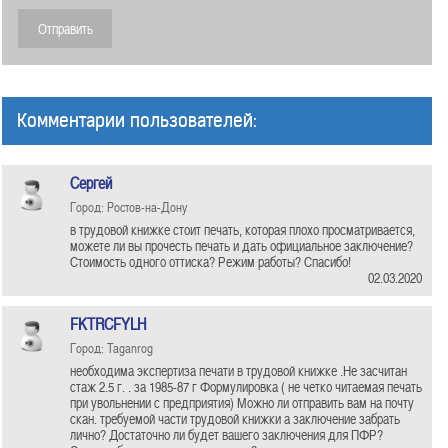
Комментарии пользователей:
Сергей
Город: Ростов-на-Дону
в трудовой книжке стоит печать, которая плохо просматривается,
можете ли вы прочесть печать и дать официальное заключение?
Стоимость одного оттиска? Режим работы? Спасибо!
02.03.2020
FKTRCFYLH
Город: Taganrog
необходима экспертиза печати в трудовой книжке .Не засчитан
стаж 2.5 г. . за 1985-87 г Формулировка ( не четко читаемая печать
при увольнении с предприятия) Можно ли отправить вам на почту
скан. требуемой части трудовой книжки а заключение забрать
лично? Достаточно ли будет вашего заключения для ПФР?