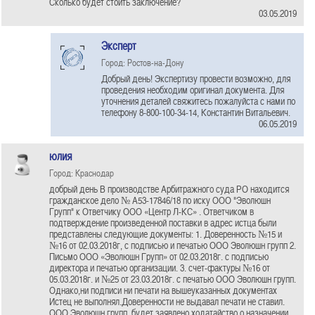
Сколько будет стоить заключение?
03.05.2019
Эксперт
Город: Ростов-на-Дону
Добрый день! Экспертизу провести возможно, для
проведения необходим оригинал документа. Для
уточнения деталей свяжитесь пожалуйста с нами по
телефону 8-800-100-34-14, Константин Витальевич.
06.05.2019
юлия
Город: Краснодар
добрый день В производстве Арбитражного суда РО находится
гражданское дело № А53-17846/18 по иску ООО "Эволюшн
Групп" к Ответчику ООО «Центр Л-КС» . Ответчиком в
подтверждение произведенной поставки в адрес истца были
представлены следующие документы: 1. Доверенность №15 и
№16 от 02.03.2018г, с подписью и печатью ООО Эволюшн групп 2.
Письмо ООО «Эволюшн Групп» от 02.03.2018г. с подписью
директора и печатью организации. 3. счет-фактуры №16 от
05.03.2018г. и №25 от 23.03.2018г. с печатью ООО Эволюшн групп.
Однако,ни подписи ни печати на вышеуказанных документах
Истец не выполнял.Доверенности не выдавал печати не ставил.
ООО Эволюшн групп, будет заявлено ходатайство о назначении