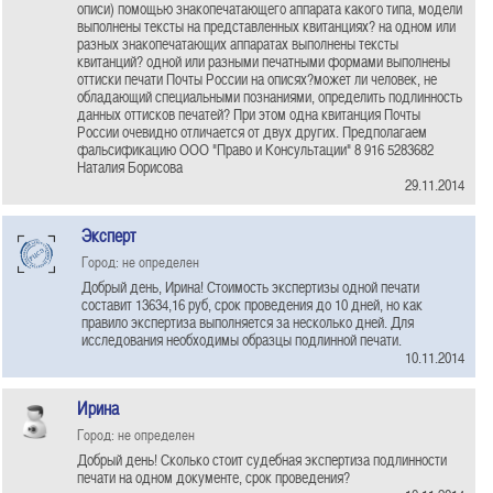
описи) помощью знакопечатающего аппарата какого типа, модели
выполнены тексты на представленных квитанциях? на одном или
разных знакопечатающих аппаратах выполнены тексты
квитанций? одной или разными печатными формами выполнены
оттиски печати Почты России на описях?может ли человек, не
обладающий специальными познаниями, определить подлинность
данных оттисков печатей? При этом одна квитанция Почты
России очевидно отличается от двух других. Предполагаем
фальсификацию ООО "Право и Консультации" 8 916 5283682
Наталия Борисова
29.11.2014
Эксперт
Город: не определен
Добрый день, Ирина! Стоимость экспертизы одной печати
составит 13634,16 руб, срок проведения до 10 дней, но как
правило экспертиза выполняется за несколько дней. Для
исследования необходимы образцы подлинной печати.
10.11.2014
Ирина
Город: не определен
Добрый день! Сколько стоит судебная экспертиза подлинности
печати на одном документе, срок проведения?