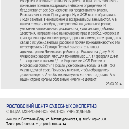
совершенно новая металлическая дверь. А нам потом заявляют-
понимаете понятие экстремизма чётко не определено. И
бездействуют все без исключения представители власти.
Возглавляет список Прокуратура. Ну в ФСБ мы не обращались.
Люди занятые. Неонацизмом и экстремизмом занимаются. А в
нашем случае - возбуждение расовой, национальной розни;
унижение национального достоинства; хулиганские действия
;действия, направленные на нарушение прав и свобод человека и
гражданина; причинение вреда здоровью и имуществу граждан в
связи с их убеждениями, расовой и прочей принадлежностью это
не экстремизм? Правда Первый заместитель главы
администрации Ленинского района гор. Ростова-на-Дону М.В.
Федосенко заверил, что"Для принятия мер ...", 17 февраля 2014г.
"... направлено письмо ","... и Управление ФСБ России по
Ростовской области." Прошло уже больше месяца , а в 59 - ФЗ
указан другой срок. По моему мнению, чтобы обращались
должны верить. А чтобы верили нужно хоть что-то делать. А в
нашей стране органы обязанные ничего не делают.
23.03.2014
РОСТОВСКИЙ ЦЕНТР СУДЕБНЫХ ЭКСПЕРТИЗ
СПЕЦИАЛИЗИРОВАННОЕ ЧАСТНОЕ УЧРЕЖДЕНИЕ
344029, г. Ростов-на-Дону, ул. Металлургическая, д. 102/2, офис 308
Тел: 8 (863) 209-81-71, 8 (800) 100-34-14