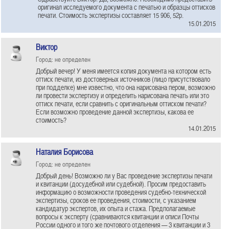
оригинал исследуемого документа с печатью и образцы оттисков
печати. Стоимость экспертизы составляет 15 906, 52р.
15.01.2015
Виктор
Город: не определен
Добрый вечер! У меня имеется копия документа на котором есть
оттиск печати, из достоверных источников (лицо присутствовало
при подделке) мне известно, что она нарисована пером, возможно
ли провести экспертизу и определить нарисована печать или это
оттиск печати, если сравнить с оригинальным оттиском печати?
Если возможно проведение данной экспертизы, какова ее
стоимость?
14.01.2015
Наталия Борисова
Город: не определен
Добрый день! Возможно ли у Вас проведение экспертизы печати
и квитанции (досудебной или судебной). Просим предоставить
информацию о возможности проведения судебно-технической
экспертизы, сроков ее проведения, стоимости, с указанием
кандидатур экспертов, их опыта и стажа. Предполагаемые
вопросы к эксперту (сравниваются квитанции и описи Почты
России одного и того же почтового отделения — 3 квитанции и 3