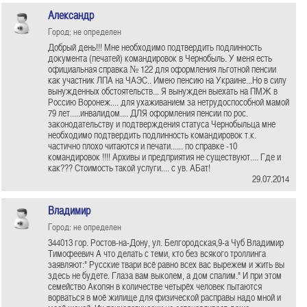
Александр
Город: не определен
Добрый день!!! Мне необходимо подтвердить подлинность
документа (печатей) командировок в Чернобыль. У меня есть
официальная справка № 122 для оформления льготной пенсии
как участник ЛПА на ЧАЭС.. Имею пенсию на Украине...Но в силу
вынужденных обстоятельств... Я вынужден выехать на ПМЖ в
Россию Воронеж.... для ухаживанием за нетрудоспособной мамой
79 лет.....инвалидом.... ДЛЯ оформления пенсии по рос.
законодательству и подтверждения статуса Чернобыльца мне
необходимо подтвердить подлинность командировок т.к.
частично плохо читаются и печати...... по справке -10
командировок !!!! Архивы и предприятия не существуют.... Где и
как??? Стоимость такой услуги.... с ув. АБат!
29.07.2014
Владимир
Город: не определен
344013 гор. Ростов-на-Дону, ул. Белгородская,9-а Чуб Владимир
Тимофеевич А что делать с теми, кто без всякого троллинга
заявляют:" Русские твари всё равно всех вас вырежем и жить вы
здесь не будете. Глаза вам выколем, а дом спалим." И при этом
семейство Акопян в количестве четырёх человек пытаются
ворваться в моё жилище для физической расправы надо мной и