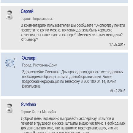
Сергей
Город: Петрозаводск
В комментариях пользователей Вы сообщаете "Экспертизу печати
провести по копии можно, но копия должна быть хорошего
качества, выполненная на сканере". Имеется ли такая методика?
Кто автор?
17.02.2017
Эксперт
Город: Ростов-на-Дону
Здравствуйте Светлана! Для проведения данного исследования
необходимы образцы штампа данной организации. Более
подробная информация по телефону 8-800-100-34-14, Юлия
Васильевна
19.12.2016
Svetlana
Город: Ханты-Мансийск
Добрый день, возможно ли провести экспертизу штампов и
печатей в трудовой книжке. Штампы видно частично. Необходимо
доказательство того, что на штампе таже организация, что и в
записи. В архиве даных нет по организации.