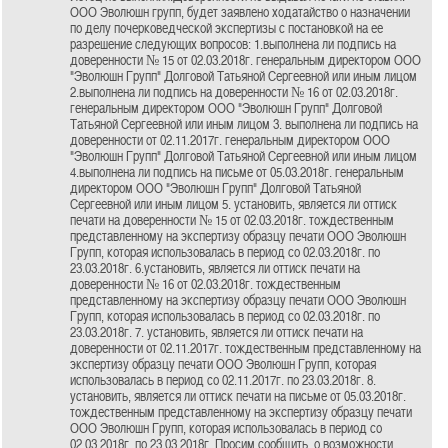
ООО Эволюшн групп, будет заявлено ходатайство о назначении
по делу почерковедческой экспертизы с постановкой на ее
разрешение следующих вопросов: 1.выполнена ли подпись на
доверенности № 15 от 02.03.2018г. генеральным директором ООО
"Эволюшн Групп" Долговой Татьяной Сергеевной или иным лицом
2.выполнена ли подпись на доверенности № 16 от 02.03.2018г.
генеральным директором ООО "Эволюшн Групп" Долговой
Татьяной Сергеевной или иным лицом 3. выполнена ли подпись на
доверенности от 02.11.2017г. генеральным директором ООО
"Эволюшн Групп" Долговой Татьяной Сергеевной или иным лицом
4.выполнена ли подпись на письме от 05.03.2018г. генеральным
директором ООО "Эволюшн Групп" Долговой Татьяной
Сергеевной или иным лицом 5. установить, является ли оттиск
печати на доверенности № 15 от 02.03.2018г. тождественным
представленному на экспертизу образцу печати ООО Эволюшн
Групп, которая использовалась в период со 02.03.2018г. по
23.03.2018г. 6.установить, является ли оттиск печати на
доверенности № 16 от 02.03.2018г. тождественным
представленному на экспертизу образцу печати ООО Эволюшн
Групп, которая использовалась в период со 02.03.2018г. по
23.03.2018г. 7. установить, является ли оттиск печати на
доверенности от 02.11.2017г. тождественным представленному на
экспертизу образцу печати ООО Эволюшн Групп, которая
использовалась в период со 02.11.2017г. по 23.03.2018г. 8.
установить, является ли оттиск печати на письме от 05.03.2018г.
тождественным представленному на экспертизу образцу печати
ООО Эволюшн Групп, которая использовалась в период со
02.03.2018г. по 23.03.2018г. Просим сообщить, о возможности