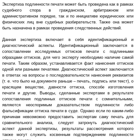
Экспертиза подлинности печати может быть проведена как в рамках
судебного спора в гражданском, арбитражном или
административном порядке, так и по инициативе юридических или
физических лиц вне судебных разбирательств. Также она может
быть назначена в рамках проведения следственных действий.
Данная экспертиза включает в себя идентификационный и
диагностический аспекты. Идентификационный заключается в
сопоставлении исследуемых оттисков печати с подлинными
образцами оттисков, для чего эксперту необходимо наличие самой
печати. Таким образом, устанавливается факт нанесения оттисков
одной или разными печатями. Диагностический аспект заключается
в ответах на вопросы о последовательности нанесения реквизитов
(т. е. что было на документе раньше – печать, подпись или текст), о
красящем веществе, давности оттиска, способе изготовления
печати и другие. Выводы, сделанные экспертами в результате
сопоставления подлинных оттисков печати с сомнительными,
являются неоспоримым доказательством подлинности либо
фальсификации оттиска печати в суде. Однако если по каким-либо
причинам невозможно предоставить экспертам саму печать для
сравнительного анализа, следует затронуть диагностический
аспект данной экспертизы, результаты рассмотрения которого
также могут служить косвенным подтверждением подлинности