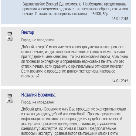
Здравствуйте Виктор! Да, возможно. Необходимо предоставить
оригинал исследуемого документа с печатью и образцы оттисков
печати. Стоимость экспертизы составляет 15 906, 52р.
15.01.2015
Виктор
Город: не определен
Добрый вечер! У меня имеется копия документа на котором есть
оттиск печати, из достоверных источников (лицо присутствовало
при подделке) мне известно, что она нарисована пером, возможно
ли провести экспертизу и определить нарисована печать или это
оттиск печати, если сравнить с оригинальным оттиском печати?
Если возможно проведение данной экспертизы, какова ее
стоимость?
14.01.2015
Наталия Борисова
Город: не определен
Добрый день! Возможно ли у Вас проведение экспертизы печати
и квитанции (досудебной или судебной). Просим предоставить
информацию о возможности проведения судебно-технической
экспертизы, сроков ее проведения, стоимости, с указанием
кандидатур экспертов, их опыта и стажа. Предполагаемые
вопросы к эксперту (сравниваются квитанции и описи Почты