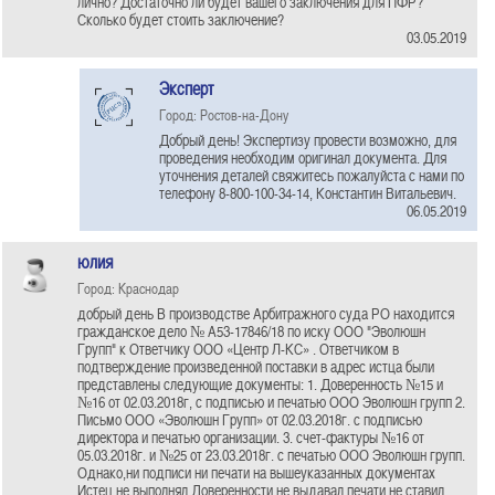
лично? Достаточно ли будет вашего заключения для ПФР?
Сколько будет стоить заключение?
03.05.2019
Эксперт
Город: Ростов-на-Дону
Добрый день! Экспертизу провести возможно, для
проведения необходим оригинал документа. Для
уточнения деталей свяжитесь пожалуйста с нами по
телефону 8-800-100-34-14, Константин Витальевич.
06.05.2019
юлия
Город: Краснодар
добрый день В производстве Арбитражного суда РО находится
гражданское дело № А53-17846/18 по иску ООО "Эволюшн
Групп" к Ответчику ООО «Центр Л-КС» . Ответчиком в
подтверждение произведенной поставки в адрес истца были
представлены следующие документы: 1. Доверенность №15 и
№16 от 02.03.2018г, с подписью и печатью ООО Эволюшн групп 2.
Письмо ООО «Эволюшн Групп» от 02.03.2018г. с подписью
директора и печатью организации. 3. счет-фактуры №16 от
05.03.2018г. и №25 от 23.03.2018г. с печатью ООО Эволюшн групп.
Однако,ни подписи ни печати на вышеуказанных документах
Истец не выполнял.Доверенности не выдавал печати не ставил.