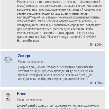
России одного и того же почтового отделения — 3 квитанции и 3
описи) помощью знакопечатающего аппарата какого типа, модели
выполнены тексты на представленных квитанциях? на одном или
разных знакопечатающих аппаратах выполнены тексты
квитанций? одной или разными печатными формами выполнены
оттиски печати Почты России на описях?может ли человек, не
обладающий специальными познаниями, определить подлинность
данных оттисков печатей? При этом одна квитанция Почты
России очевидно отличается от двух других. Предполагаем
фальсификацию ООО "Право и Консультации" 8 916 5283682
Наталия Борисова
29.11.2014
Эксперт
Город: не определен
Добрый день, Ирина! Стоимость экспертизы одной печати
составит 13634,16 руб, срок проведения до 10 дней, но как
правило экспертиза выполняется за несколько дней. Для
исследования необходимы образцы подлинной печати.
10.11.2014
Ирина
Город: не определен
Добрый день! Сколько стоит судебная экспертиза подлинности