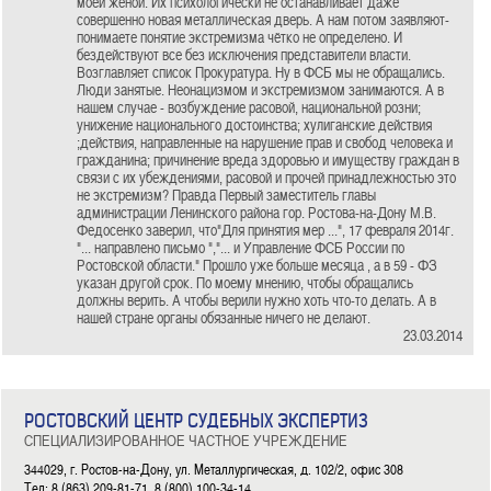
моей женой. Их психологически не останавливает даже
совершенно новая металлическая дверь. А нам потом заявляют-
понимаете понятие экстремизма чётко не определено. И
бездействуют все без исключения представители власти.
Возглавляет список Прокуратура. Ну в ФСБ мы не обращались.
Люди занятые. Неонацизмом и экстремизмом занимаются. А в
нашем случае - возбуждение расовой, национальной розни;
унижение национального достоинства; хулиганские действия
;действия, направленные на нарушение прав и свобод человека и
гражданина; причинение вреда здоровью и имуществу граждан в
связи с их убеждениями, расовой и прочей принадлежностью это
не экстремизм? Правда Первый заместитель главы
администрации Ленинского района гор. Ростова-на-Дону М.В.
Федосенко заверил, что"Для принятия мер ...", 17 февраля 2014г.
"... направлено письмо ","... и Управление ФСБ России по
Ростовской области." Прошло уже больше месяца , а в 59 - ФЗ
указан другой срок. По моему мнению, чтобы обращались
должны верить. А чтобы верили нужно хоть что-то делать. А в
нашей стране органы обязанные ничего не делают.
23.03.2014
РОСТОВСКИЙ ЦЕНТР СУДЕБНЫХ ЭКСПЕРТИЗ
СПЕЦИАЛИЗИРОВАННОЕ ЧАСТНОЕ УЧРЕЖДЕНИЕ
344029, г. Ростов-на-Дону, ул. Металлургическая, д. 102/2, офис 308
Тел: 8 (863) 209-81-71, 8 (800) 100-34-14