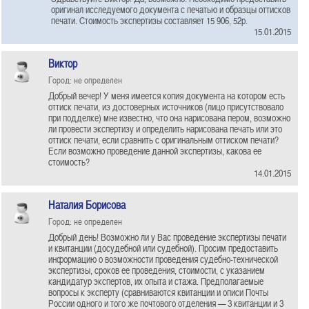
оригинал исследуемого документа с печатью и образцы оттисков
печати. Стоимость экспертизы составляет 15 906, 52р.
15.01.2015
Виктор
Город: не определен
Добрый вечер! У меня имеется копия документа на котором есть
оттиск печати, из достоверных источников (лицо присутствовало
при подделке) мне известно, что она нарисована пером, возможно
ли провести экспертизу и определить нарисована печать или это
оттиск печати, если сравнить с оригинальным оттиском печати?
Если возможно проведение данной экспертизы, какова ее
стоимость?
14.01.2015
Наталия Борисова
Город: не определен
Добрый день! Возможно ли у Вас проведение экспертизы печати
и квитанции (досудебной или судебной). Просим предоставить
информацию о возможности проведения судебно-технической
экспертизы, сроков ее проведения, стоимости, с указанием
кандидатур экспертов, их опыта и стажа. Предполагаемые
вопросы к эксперту (сравниваются квитанции и описи Почты
России одного и того же почтового отделения — 3 квитанции и 3