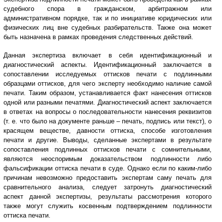
судебного спора в гражданском, арбитражном или
административном порядке, так и по инициативе юридических или
физических лиц вне судебных разбирательств. Также она может
быть назначена в рамках проведения следственных действий.
Данная экспертиза включает в себя идентификационный и
диагностический аспекты. Идентификационный заключается в
сопоставлении исследуемых оттисков печати с подлинными
образцами оттисков, для чего эксперту необходимо наличие самой
печати. Таким образом, устанавливается факт нанесения оттисков
одной или разными печатями. Диагностический аспект заключается
в ответах на вопросы о последовательности нанесения реквизитов
(т. е. что было на документе раньше – печать, подпись или текст), о
красящем веществе, давности оттиска, способе изготовления
печати и другие. Выводы, сделанные экспертами в результате
сопоставления подлинных оттисков печати с сомнительными,
являются неоспоримым доказательством подлинности либо
фальсификации оттиска печати в суде. Однако если по каким-либо
причинам невозможно предоставить экспертам саму печать для
сравнительного анализа, следует затронуть диагностический
аспект данной экспертизы, результаты рассмотрения которого
также могут служить косвенным подтверждением подлинности
оттиска печати.