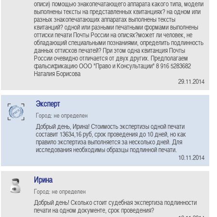
описи) помощью знакопечатающего аппарата какого типа, модели
выполнены тексты на представленных квитанциях? на одном или
разных знакопечатающих аппаратах выполнены тексты
квитанций? одной или разными печатными формами выполнены
оттиски печати Почты России на описях?может ли человек, не
обладающий специальными познаниями, определить подлинность
данных оттисков печатей? При этом одна квитанция Почты
России очевидно отличается от двух других. Предполагаем
фальсификацию ООО "Право и Консультации" 8 916 5283682
Наталия Борисова
29.11.2014
Эксперт
Город: не определен
Добрый день, Ирина! Стоимость экспертизы одной печати
составит 13634,16 руб, срок проведения до 10 дней, но как
правило экспертиза выполняется за несколько дней. Для
исследования необходимы образцы подлинной печати.
10.11.2014
Ирина
Город: не определен
Добрый день! Сколько стоит судебная экспертиза подлинности
печати на одном документе, срок проведения?