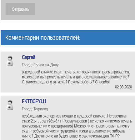
Комментарии пользователей:
Сергей
Город: Ростов-на-Дону
в трудовой книжке стоит печать, которая плохо просматривается,
можете ли вы прочесть печать и дать официальное заключение?
Стоимость одного оттиска? Режим работы? Спасибо!
02.03.2020
FKTRCFYLH
Город: Taganrog
необходима экспертиза печати в трудовой книжке .Не засчитан
стаж 2.5 г. . за 1985-87 г Формулировка ( не четко читаемая печать
при увольнении с предприятия) Можно ли отправить вам на почту
скан. требуемой части трудовой книжки а заключение забрать
лично? Достаточно ли будет вашего заключения для ПФР?