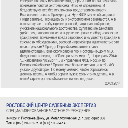
совершенно новая металлическая дверь. А нам потом заявляют-
понимаете понятие экстремизма чётко не определено. И
бездействуют все без исключения представители власти.
Возглавляет список Прокуратура. Ну в ФСБ мы не обращались.
Люди занятые. Неонацизмом и экстремизмом занимаются. А в
нашем случае - возбуждение расовой, национальной розни;
унижение национального достоинства; хулиганские действия
;действия, направленные на нарушение прав и свобод человека и
гражданина; причинение вреда здоровью и имуществу граждан в
связи с их убеждениями, расовой и прочей принадлежностью это
не экстремизм? Правда Первый заместитель главы
администрации Ленинского района гор. Ростова-на-Дону М.В.
Федосенко заверил, что"Для принятия мер ...", 17 февраля 2014г.
"... направлено письмо ","... и Управление ФСБ России по
Ростовской области." Прошло уже больше месяца , а в 59 - ФЗ
указан другой срок. По моему мнению, чтобы обращались
должны верить. А чтобы верили нужно хоть что-то делать. А в
нашей стране органы обязанные ничего не делают.
23.03.2014
РОСТОВСКИЙ ЦЕНТР СУДЕБНЫХ ЭКСПЕРТИЗ
СПЕЦИАЛИЗИРОВАННОЕ ЧАСТНОЕ УЧРЕЖДЕНИЕ
344029, г. Ростов-на-Дону, ул. Металлургическая, д. 102/2, офис 308
Тел: 8 (863) 209-81-71, 8 (800) 100-34-14