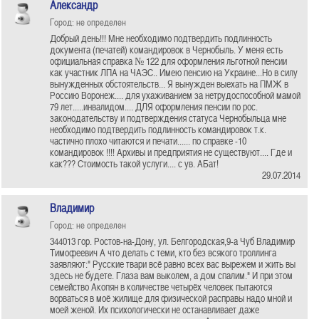
Александр
Город: не определен
Добрый день!!! Мне необходимо подтвердить подлинность
документа (печатей) командировок в Чернобыль. У меня есть
официальная справка № 122 для оформления льготной пенсии
как участник ЛПА на ЧАЭС.. Имею пенсию на Украине...Но в силу
вынужденных обстоятельств... Я вынужден выехать на ПМЖ в
Россию Воронеж.... для ухаживанием за нетрудоспособной мамой
79 лет.....инвалидом.... ДЛЯ оформления пенсии по рос.
законодательству и подтверждения статуса Чернобыльца мне
необходимо подтвердить подлинность командировок т.к.
частично плохо читаются и печати...... по справке -10
командировок !!!! Архивы и предприятия не существуют.... Где и
как??? Стоимость такой услуги.... с ув. АБат!
29.07.2014
Владимир
Город: не определен
344013 гор. Ростов-на-Дону, ул. Белгородская,9-а Чуб Владимир
Тимофеевич А что делать с теми, кто без всякого троллинга
заявляют:" Русские твари всё равно всех вас вырежем и жить вы
здесь не будете. Глаза вам выколем, а дом спалим." И при этом
семейство Акопян в количестве четырёх человек пытаются
ворваться в моё жилище для физической расправы надо мной и
моей женой. Их психологически не останавливает даже