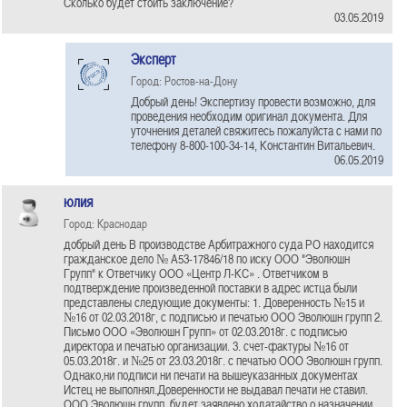
Сколько будет стоить заключение?
03.05.2019
Эксперт
Город: Ростов-на-Дону
Добрый день! Экспертизу провести возможно, для
проведения необходим оригинал документа. Для
уточнения деталей свяжитесь пожалуйста с нами по
телефону 8-800-100-34-14, Константин Витальевич.
06.05.2019
юлия
Город: Краснодар
добрый день В производстве Арбитражного суда РО находится
гражданское дело № А53-17846/18 по иску ООО "Эволюшн
Групп" к Ответчику ООО «Центр Л-КС» . Ответчиком в
подтверждение произведенной поставки в адрес истца были
представлены следующие документы: 1. Доверенность №15 и
№16 от 02.03.2018г, с подписью и печатью ООО Эволюшн групп 2.
Письмо ООО «Эволюшн Групп» от 02.03.2018г. с подписью
директора и печатью организации. 3. счет-фактуры №16 от
05.03.2018г. и №25 от 23.03.2018г. с печатью ООО Эволюшн групп.
Однако,ни подписи ни печати на вышеуказанных документах
Истец не выполнял.Доверенности не выдавал печати не ставил.
ООО Эволюшн групп, будет заявлено ходатайство о назначении