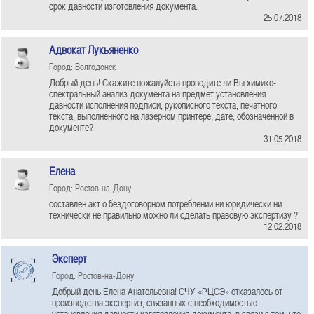
срок давности изготовления документа.
25.07.2018
Адвокат Лукьяненко
Город: Волгодонск
Добрый день! Скажите пожалуйста проводите ли Вы химико-
спектральный анализ документа на предмет установления
давности исполнения подписи, рукописного текста, печатного
текста, выполненного на лазерном принтере, дате, обозначенной в
документе?
31.05.2018
Елена
Город: Ростов-на-Дону
составлен акт о бездоговорном потреблении ни юридически ни
технически не правильно можно ли сделать правовую экспертизу ?
12.02.2018
Эксперт
Город: Ростов-на-Дону
Добрый день Елена Анатольевна! СЧУ «РЦСЭ» отказалось от
производства экспертиз, связанных с необходимостью
установления давности изготовления документа, в связи с тем, что