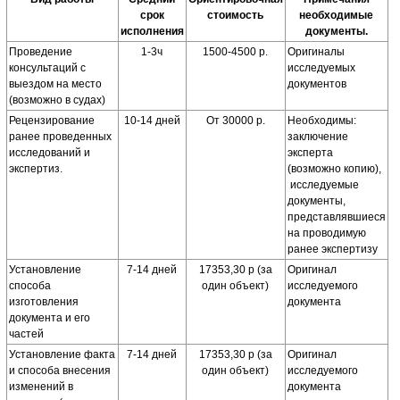
срок
стоимость
необходимые
исполнения
документы.
Проведение
1-3ч
1500-4500 р.
Оригиналы
консультаций с
исследуемых
выездом на место
документов
(возможно в судах)
Рецензирование
10-14 дней
От 30000 р.
Необходимы:
ранее проведенных
заключение
исследований и
эксперта
экспертиз.
(возможно копию),
исследуемые
документы,
представлявшиеся
на проводимую
ранее экспертизу
Установление
7-14 дней
17353,30 р (за
Оригинал
способа
один объект)
исследуемого
изготовления
документа
документа и его
частей
Установление факта
7-14 дней
17353,30 р (за
Оригинал
и способа внесения
один объект)
исследуемого
изменений в
документа