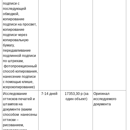
подписи с
последующей
обводкой,
копирование
подписи на просвет,
копирование
подписи через
копировальную
бумагу,
передавливание
подлинной подписи
по штрихам,
фотопроекционный
способ копирования,
нанесение подписи
с помощью клише,
ксерокопирование)
Исследование
7-14 дней
17353,30 р (за
Оригинал
оттисков печатей и
один объект)
исследуемого
штампов на
документа
документе (каким
способом нанесены
оттиски –
рисованием,