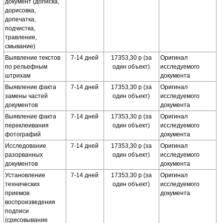
документ (дописка,
дорисовка,
допечатка,
подчистка,
травление,
смывание)
Выявление текстов
7-14 дней
17353,30 р (за
Оригинал
по рельефным
один объект)
исследуемого
штрихам
документа
Выявление факта
7-14 дней
17353,30 р (за
Оригинал
замены частей
один объект)
исследуемого
документов
документа
Выявление факта
7-14 дней
17353,30 р (за
Оригинал
переклеивания
один объект)
исследуемого
фотографий
документа
Исследование
7-14 дней
17353,30 р (за
Оригинал
разорванных
один объект)
исследуемого
документов
документа
Установление
7-14 дней
17353,30 р (за
Оригинал
технических
один объект)
исследуемого
приемов
документа
воспроизведения
подписи
(срисовывание