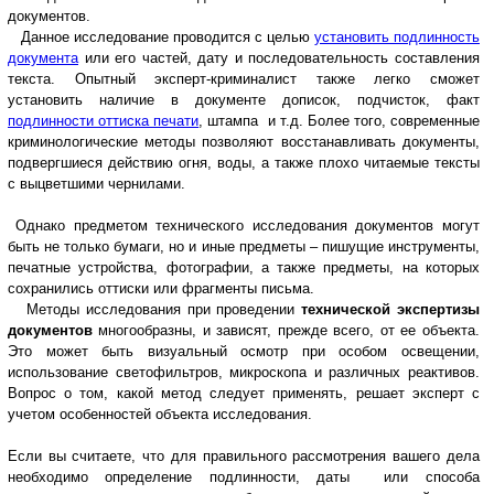
документов.
Данное исследование проводится с целью
установить подлинность
документа
или его частей, дату и последовательность составления
текста. Опытный эксперт-криминалист также легко сможет
установить наличие в документе дописок, подчисток, факт
подлинности оттиска печати
, штампа и т.д. Более того, современные
криминологические методы позволяют восстанавливать документы,
подвергшиеся действию огня, воды, а также плохо читаемые тексты
с выцветшими чернилами.
Однако предметом технического исследования документов могут
быть не только бумаги, но и иные предметы – пишущие инструменты,
печатные устройства, фотографии, а также предметы, на которых
сохранились оттиски или фрагменты письма.
Методы исследования при проведении
технической экспертизы
документов
многообразны, и зависят, прежде всего, от ее объекта.
Это может быть визуальный осмотр при особом освещении,
использование светофильтров, микроскопа и различных реактивов.
Вопрос о том, какой метод следует применять, решает эксперт с
учетом особенностей объекта исследования.
Если вы считаете, что для правильного рассмотрения вашего дела
необходимо определение подлинности, даты или способа