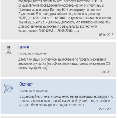
подтверждается специальность эксперта Коптевой Ю.В. на
осуществление проведения почерковедческой экспертизы. 2)
Проводила ли эксперт Коптева Ю.В экспертизу по подписи
Рудковской Я.А., содержащийся в лицензионном договоре
№ПРД-01122010/01 от 01.12.2010 г. и дополнительном соглашении
№2 от 22.05.2012 г. к данному договору, что являлось основанием
для составления заключения о результатах экспертного
исследования №00476/И от 25.05.2016 года.
08.07.2016
галина
Город: не определен
дается ли Вами экспертное заключение по проекту межевания
земельного участка (на соблюдение кадастровым инженером ФЗ
по землеустройству)
19.02.2016
Эксперт
Город: не определен
Здравствуйте, Елена. К сожалению мы не проводим экспертизу по
давности нанесения надписей шариковой ручкой, в виду слабого
метод. обеспечения данного вида экспертизы.
29.12.2015