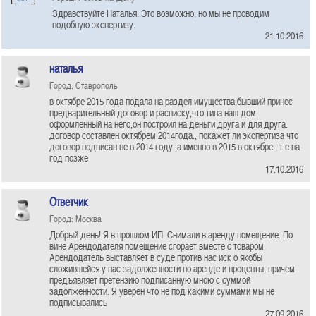
Здравствуйте Наталья. Это возможно, но мы не проводим
подобную экспертизу.
21.10.2016
наталья
Город: Ставрополь
в октябре 2015 года подала на раздел имущества,бывший принес
предварительный договор и расписку,что типа наш дом
оформленный на него,он построил на деньги друга и для друга.
договор составлен октябрем 2014года., покажет ли экспертиза что
договор подписан не в 2014 году ,а именно в 2015 в октябре., т е на
год позже
17.10.2016
Ответчик
Город: Москва
Добрый день! Я в прошлом ИП. Снимали в аренду помещение. По
вине Арендодателя помещение сгорает вместе с товаром.
Арендодатель выставляет в суде против нас иск о якобы
сложившейся у нас задолженности по аренде и проценты, причем
предъявляет претензию подписанную мною с суммой
задолженности. Я уверен что не под какими суммами мы не
подписывались
27.09.2016