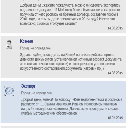
Добрый день! Скажите пожалуйста, можно ли сделать экспертизу
по давности документа? Мой отец болен, бывшая жена хитростью
получила от него роспись на брачный договор, составлен якобы в
2010 году, на самом деле составлялся в 2015 году? И если это
возможно, сколько это будет стоить?
14.08.2015
Ксения
Город: не определен
Здравствуйте, проводится ли Вашей организацией экспертиза
давности документов (установлениеи истинный возраст документа,
а не только печати или подписи) и экспертиза по установлению
искусственного состаривания документа (нагрев и пр.)?
14.08.2015
Эксперт
Город: не определен
Добрый день, Алена! По вопросу: «Кем выполнен текст и роспись в
расписке от …. Самим Ивановым Иваном Ивановичем или иным
лицом?» экспертиза возможна. Давность не проводим, в связи с
слабым методическим обеспечением.
16.07.2015