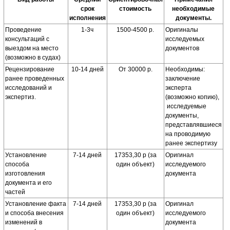
срок
стоимость
необходимые
исполнения
документы.
Проведение
1-3ч
1500-4500 р.
Оригиналы
консультаций с
исследуемых
выездом на место
документов
(возможно в судах)
Рецензирование
10-14 дней
От 30000 р.
Необходимы:
ранее проведенных
заключение
исследований и
эксперта
экспертиз.
(возможно копию),
исследуемые
документы,
представлявшиеся
на проводимую
ранее экспертизу
Установление
7-14 дней
17353,30 р (за
Оригинал
способа
один объект)
исследуемого
изготовления
документа
документа и его
частей
Установление факта
7-14 дней
17353,30 р (за
Оригинал
и способа внесения
один объект)
исследуемого
изменений в
документа