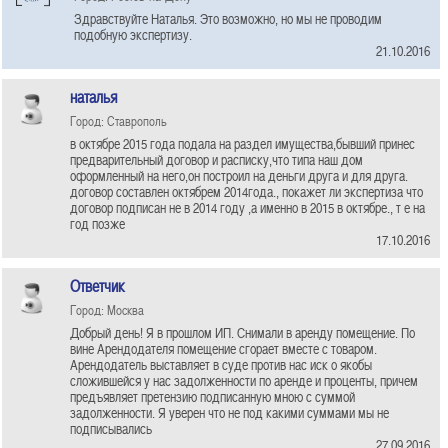
Здравствуйте Наталья. Это возможно, но мы не проводим
подобную экспертизу.
21.10.2016
наталья
Город: Ставрополь
в октябре 2015 года подала на раздел имущества,бывший принес
предварительный договор и расписку,что типа наш дом
оформленный на него,он построил на деньги друга и для друга.
договор составлен октябрем 2014года., покажет ли экспертиза что
договор подписан не в 2014 году ,а именно в 2015 в октябре., т е на
год позже
17.10.2016
Ответчик
Город: Москва
Добрый день! Я в прошлом ИП. Снимали в аренду помещение. По
вине Арендодателя помещение сгорает вместе с товаром.
Арендодатель выставляет в суде против нас иск о якобы
сложившейся у нас задолженности по аренде и проценты, причем
предъявляет претензию подписанную мною с суммой
задолженности. Я уверен что не под какими суммами мы не
подписывались
27.09.2016