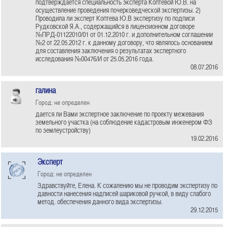
подтверждается специальность эксперта Коптевой Ю.В. на
осуществление проведения почерковедческой экспертизы. 2)
Проводила ли эксперт Коптева Ю.В экспертизу по подписи
Рудковской Я.А., содержащийся в лицензионном договоре
№ПРД-01122010/01 от 01.12.2010 г. и дополнительном соглашении
№2 от 22.05.2012 г. к данному договору, что являлось основанием
для составления заключения о результатах экспертного
исследования №00476/И от 25.05.2016 года.
08.07.2016
галина
Город: не определен
дается ли Вами экспертное заключение по проекту межевания
земельного участка (на соблюдение кадастровым инженером ФЗ
по землеустройству)
19.02.2016
Эксперт
Город: не определен
Здравствуйте, Елена. К сожалению мы не проводим экспертизу по
давности нанесения надписей шариковой ручкой, в виду слабого
метод. обеспечения данного вида экспертизы.
29.12.2015