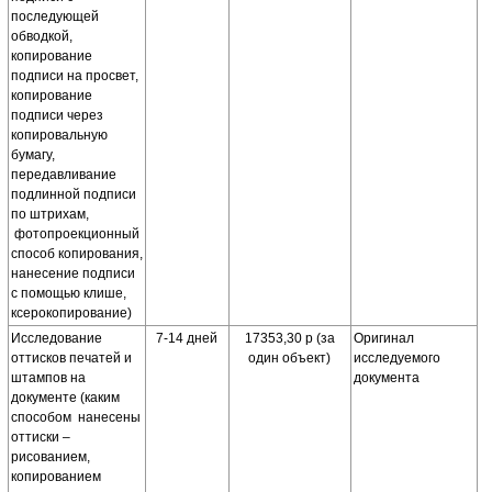
последующей
обводкой,
копирование
подписи на просвет,
копирование
подписи через
копировальную
бумагу,
передавливание
подлинной подписи
по штрихам,
фотопроекционный
способ копирования,
нанесение подписи
с помощью клише,
ксерокопирование)
Исследование
7-14 дней
17353,30 р (за
Оригинал
оттисков печатей и
один объект)
исследуемого
штампов на
документа
документе (каким
способом нанесены
оттиски –
рисованием,
копированием