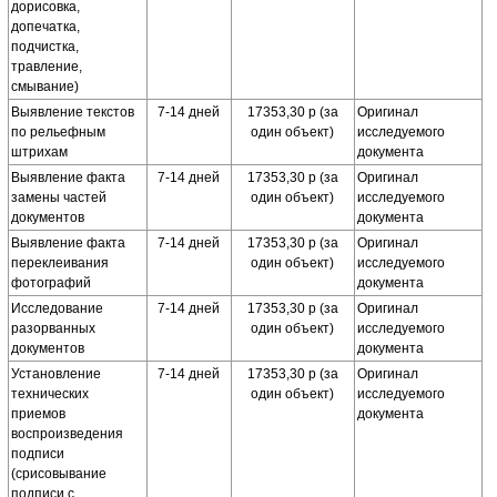
дорисовка,
допечатка,
подчистка,
травление,
смывание)
Выявление текстов
7-14 дней
17353,30 р (за
Оригинал
по рельефным
один объект)
исследуемого
штрихам
документа
Выявление факта
7-14 дней
17353,30 р (за
Оригинал
замены частей
один объект)
исследуемого
документов
документа
Выявление факта
7-14 дней
17353,30 р (за
Оригинал
переклеивания
один объект)
исследуемого
фотографий
документа
Исследование
7-14 дней
17353,30 р (за
Оригинал
разорванных
один объект)
исследуемого
документов
документа
Установление
7-14 дней
17353,30 р (за
Оригинал
технических
один объект)
исследуемого
приемов
документа
воспроизведения
подписи
(срисовывание
подписи с