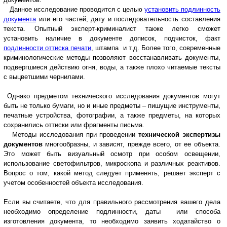
Данное исследование проводится с целью
установить подлинность
документа
или его частей, дату и последовательность составления
текста. Опытный эксперт-криминалист также легко сможет
установить наличие в документе дописок, подчисток, факт
подлинности оттиска печати
, штампа и т.д. Более того, современные
криминологические методы позволяют восстанавливать документы,
подвергшиеся действию огня, воды, а также плохо читаемые тексты
с выцветшими чернилами.
Однако предметом технического исследования документов могут
быть не только бумаги, но и иные предметы – пишущие инструменты,
печатные устройства, фотографии, а также предметы, на которых
сохранились оттиски или фрагменты письма.
Методы исследования при проведении
технической экспертизы
документов
многообразны, и зависят, прежде всего, от ее объекта.
Это может быть визуальный осмотр при особом освещении,
использование светофильтров, микроскопа и различных реактивов.
Вопрос о том, какой метод следует применять, решает эксперт с
учетом особенностей объекта исследования.
Если вы считаете, что для правильного рассмотрения вашего дела
необходимо определение подлинности, даты или способа
изготовления документа, то необходимо заявить ходатайство о