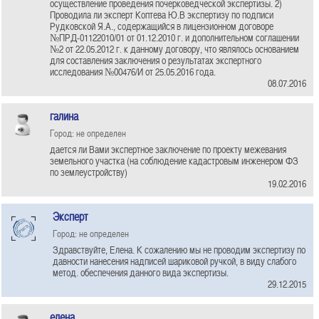
осуществление проведения почерковедческой экспертизы. 2)
Проводила ли эксперт Коптева Ю.В экспертизу по подписи
Рудковской Я.А., содержащийся в лицензионном договоре
№ПРД-01122010/01 от 01.12.2010 г. и дополнительном соглашении
№2 от 22.05.2012 г. к данному договору, что являлось основанием
для составления заключения о результатах экспертного
исследования №00476/И от 25.05.2016 года.
08.07.2016
галина
Город: не определен
дается ли Вами экспертное заключение по проекту межевания
земельного участка (на соблюдение кадастровым инженером ФЗ
по землеустройству)
19.02.2016
Эксперт
Город: не определен
Здравствуйте, Елена. К сожалению мы не проводим экспертизу по
давности нанесения надписей шариковой ручкой, в виду слабого
метод. обеспечения данного вида экспертизы.
29.12.2015
елена