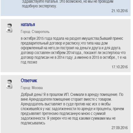
Здравствуйте Наталья. Это возможно, но мы не проводим
подобную экспертизу.
21.10.2016
наталья
Город: Ставрополь
в октябре 2015 года подала на раздел имущества,бывший принес
предварительный договор и расписку,что типа наш дом
оформленный на него,он построил на деньги друга и для друга.
договор составлен октябрем 2014года., покажет ли экспертиза что
договор подписан не в 2014 году ,а именно в 2015 в октябре., т е на
год позже
17.10.2016
Ответчик
Город: Москва
Добрый день! Я в прошлом ИП. Снимали в аренду помещение. По
вине Арендодателя помещение сгорает вместе с товаром.
Арендодатель выставляет в суде против нас иск о якобы
сложившейся у нас задолженности по аренде и проценты, причем
предъявляет претензию подписанную мною с суммой
задолженности. Я уверен что не под какими суммами мы не
подписывались
27.09.2016