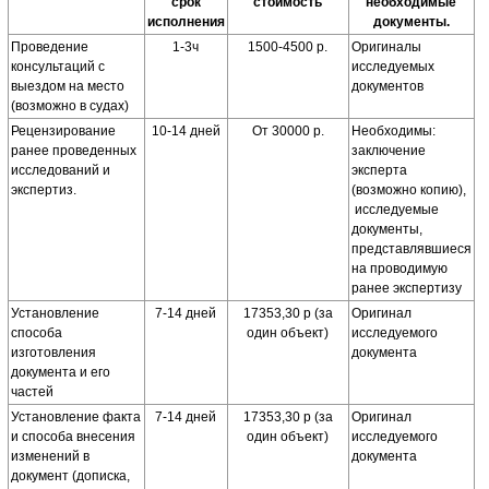
срок
стоимость
необходимые
исполнения
документы.
Проведение
1-3ч
1500-4500 р.
Оригиналы
консультаций с
исследуемых
выездом на место
документов
(возможно в судах)
Рецензирование
10-14 дней
От 30000 р.
Необходимы:
ранее проведенных
заключение
исследований и
эксперта
экспертиз.
(возможно копию),
исследуемые
документы,
представлявшиеся
на проводимую
ранее экспертизу
Установление
7-14 дней
17353,30 р (за
Оригинал
способа
один объект)
исследуемого
изготовления
документа
документа и его
частей
Установление факта
7-14 дней
17353,30 р (за
Оригинал
и способа внесения
один объект)
исследуемого
изменений в
документа
документ (дописка,