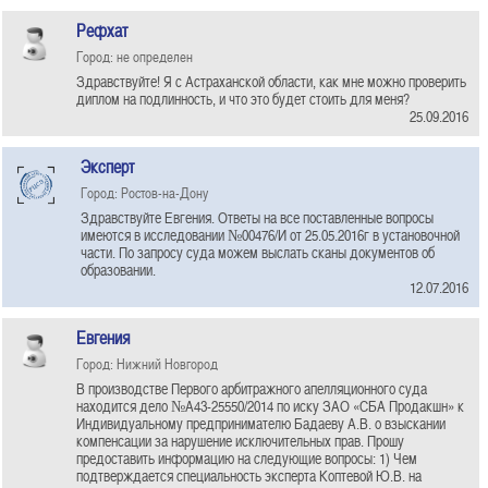
Рефхат
Город: не определен
Здравствуйте! Я с Астраханской области, как мне можно проверить
диплом на подлинность, и что это будет стоить для меня?
25.09.2016
Эксперт
Город: Ростов-на-Дону
Здравствуйте Евгения. Ответы на все поставленные вопросы
имеются в исследовании №00476/И от 25.05.2016г в установочной
части. По запросу суда можем выслать сканы документов об
образовании.
12.07.2016
Евгения
Город: Нижний Новгород
В производстве Первого арбитражного апелляционного суда
находится дело №А43-25550/2014 по иску ЗАО «СБА Продакшн» к
Индивидуальному предпринимателю Бадаеву А.В. о взыскании
компенсации за нарушение исключительных прав. Прошу
предоставить информацию на следующие вопросы: 1) Чем
подтверждается специальность эксперта Коптевой Ю.В. на