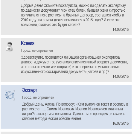
Добрый день! Скажите пожалуйста, можно ли сделать экспертизу
по давности документа? Мой отец болен, бывшая жена хитростью
получила от него роспись на брачный договор, составлен якобы в
2010 году, на самом деле составлялся в 2015 году? И если это
возможно, сколько это будет стоить?
14.08.2015
Ксения
Город: не определен
Здравствуйте, проводится ли Вашей организацией экспертиза
давности документов (установлениеи истинный возраст документа,
а не только печати или подписи) и экспертиза по установлению
искусственного состаривания документа (нагрев и пр.)?
14.08.2015
Эксперт
Город: не определен
Добрый день, Алена! По вопросу: «Кем выполнен текст и роспись в
расписке от …. Самим Ивановым Иваном Ивановичем или иным
лицом?» экспертиза возможна. Давность не проводим, в связи с
слабым методическим обеспечением.
16.07.2015