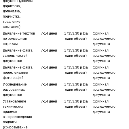
документ (дописка,
дорисовка,
допечатка,
подчистка,
травление,
смывание)
Выявление текстов
7-14 дней
17353,30 р (за
Оригинал
по рельефным
один объект)
исследуемого
штрихам
документа
Выявление факта
7-14 дней
17353,30 р (за
Оригинал
замены частей
один объект)
исследуемого
документов
документа
Выявление факта
7-14 дней
17353,30 р (за
Оригинал
переклеивания
один объект)
исследуемого
фотографий
документа
Исследование
7-14 дней
17353,30 р (за
Оригинал
разорванных
один объект)
исследуемого
документов
документа
Установление
7-14 дней
17353,30 р (за
Оригинал
технических
один объект)
исследуемого
приемов
документа
воспроизведения
подписи
(срисовывание