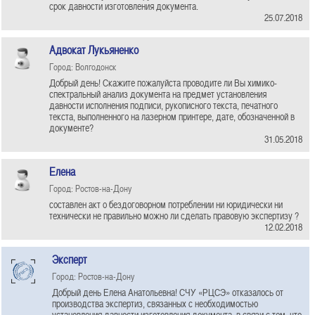
срок давности изготовления документа.
25.07.2018
Адвокат Лукьяненко
Город: Волгодонск
Добрый день! Скажите пожалуйста проводите ли Вы химико-
спектральный анализ документа на предмет установления
давности исполнения подписи, рукописного текста, печатного
текста, выполненного на лазерном принтере, дате, обозначенной в
документе?
31.05.2018
Елена
Город: Ростов-на-Дону
составлен акт о бездоговорном потреблении ни юридически ни
технически не правильно можно ли сделать правовую экспертизу ?
12.02.2018
Эксперт
Город: Ростов-на-Дону
Добрый день Елена Анатольевна! СЧУ «РЦСЭ» отказалось от
производства экспертиз, связанных с необходимостью
установления давности изготовления документа, в связи с тем, что