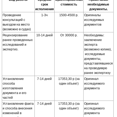
срок
стоимость
необходимые
исполнения
документы.
Проведение
1-3ч
1500-4500 р.
Оригиналы
консультаций с
исследуемых
выездом на место
документов
(возможно в судах)
Рецензирование
10-14 дней
От 30000 р.
Необходимы:
ранее проведенных
заключение
исследований и
эксперта
экспертиз.
(возможно копию),
исследуемые
документы,
представлявшиеся
на проводимую
ранее экспертизу
Установление
7-14 дней
17353,30 р (за
Оригинал
способа
один объект)
исследуемого
изготовления
документа
документа и его
частей
Установление факта
7-14 дней
17353,30 р (за
Оригинал
и способа внесения
один объект)
исследуемого
изменений в
документа