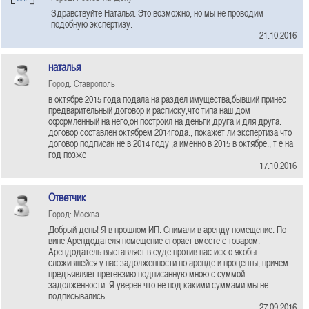
Здравствуйте Наталья. Это возможно, но мы не проводим
подобную экспертизу.
21.10.2016
наталья
Город: Ставрополь
в октябре 2015 года подала на раздел имущества,бывший принес
предварительный договор и расписку,что типа наш дом
оформленный на него,он построил на деньги друга и для друга.
договор составлен октябрем 2014года., покажет ли экспертиза что
договор подписан не в 2014 году ,а именно в 2015 в октябре., т е на
год позже
17.10.2016
Ответчик
Город: Москва
Добрый день! Я в прошлом ИП. Снимали в аренду помещение. По
вине Арендодателя помещение сгорает вместе с товаром.
Арендодатель выставляет в суде против нас иск о якобы
сложившейся у нас задолженности по аренде и проценты, причем
предъявляет претензию подписанную мною с суммой
задолженности. Я уверен что не под какими суммами мы не
подписывались
27.09.2016