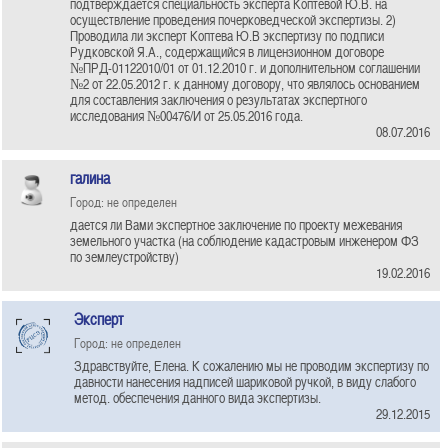
подтверждается специальность эксперта Коптевой Ю.В. на
осуществление проведения почерковедческой экспертизы. 2)
Проводила ли эксперт Коптева Ю.В экспертизу по подписи
Рудковской Я.А., содержащийся в лицензионном договоре
№ПРД-01122010/01 от 01.12.2010 г. и дополнительном соглашении
№2 от 22.05.2012 г. к данному договору, что являлось основанием
для составления заключения о результатах экспертного
исследования №00476/И от 25.05.2016 года.
08.07.2016
галина
Город: не определен
дается ли Вами экспертное заключение по проекту межевания
земельного участка (на соблюдение кадастровым инженером ФЗ
по землеустройству)
19.02.2016
Эксперт
Город: не определен
Здравствуйте, Елена. К сожалению мы не проводим экспертизу по
давности нанесения надписей шариковой ручкой, в виду слабого
метод. обеспечения данного вида экспертизы.
29.12.2015