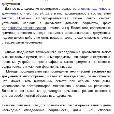
документов.
Данное исследование проводится с целью
установить подлинность
документа
или его частей, дату и последовательность составления
текста. Опытный эксперт-криминалист также легко сможет
установить наличие в документе дописок, подчисток, факт
подлинности оттиска печати
, штампа и т.д. Более того, современные
криминологические методы позволяют восстанавливать документы,
подвергшиеся действию огня, воды, а также плохо читаемые тексты
с выцветшими чернилами.
Однако предметом технического исследования документов могут
быть не только бумаги, но и иные предметы – пишущие инструменты,
печатные устройства, фотографии, а также предметы, на которых
сохранились оттиски или фрагменты письма.
Методы исследования при проведении
технической экспертизы
документов
многообразны, и зависят, прежде всего, от ее объекта.
Это может быть визуальный осмотр при особом освещении,
использование светофильтров, микроскопа и различных реактивов.
Вопрос о том, какой метод следует применять, решает эксперт с
учетом особенностей объекта исследования.
Если вы считаете, что для правильного рассмотрения вашего дела
необходимо определение подлинности, даты или способа