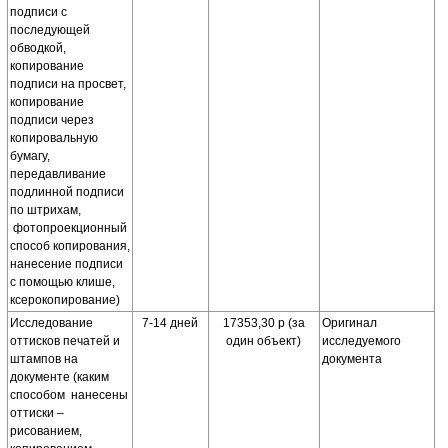
подписи с
последующей
обводкой,
копирование
подписи на просвет,
копирование
подписи через
копировальную
бумагу,
передавливание
подлинной подписи
по штрихам,
фотопроекционный
способ копирования,
нанесение подписи
с помощью клише,
ксерокопирование)
Исследование
7-14 дней
17353,30 р (за
Оригинал
оттисков печатей и
один объект)
исследуемого
штампов на
документа
документе (каким
способом нанесены
оттиски –
рисованием,