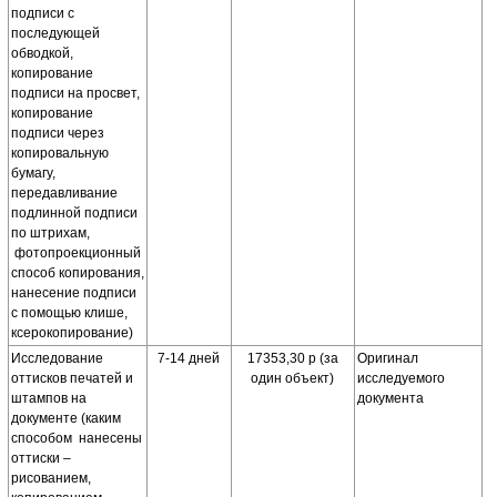
подписи с
последующей
обводкой,
копирование
подписи на просвет,
копирование
подписи через
копировальную
бумагу,
передавливание
подлинной подписи
по штрихам,
фотопроекционный
способ копирования,
нанесение подписи
с помощью клише,
ксерокопирование)
Исследование
7-14 дней
17353,30 р (за
Оригинал
оттисков печатей и
один объект)
исследуемого
штампов на
документа
документе (каким
способом нанесены
оттиски –
рисованием,