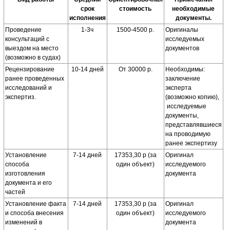
срок
стоимость
необходимые
исполнения
документы.
Проведение
1-3ч
1500-4500 р.
Оригиналы
консультаций с
исследуемых
выездом на место
документов
(возможно в судах)
Рецензирование
10-14 дней
От 30000 р.
Необходимы:
ранее проведенных
заключение
исследований и
эксперта
экспертиз.
(возможно копию),
исследуемые
документы,
представлявшиеся
на проводимую
ранее экспертизу
Установление
7-14 дней
17353,30 р (за
Оригинал
способа
один объект)
исследуемого
изготовления
документа
документа и его
частей
Установление факта
7-14 дней
17353,30 р (за
Оригинал
и способа внесения
один объект)
исследуемого
изменений в
документа