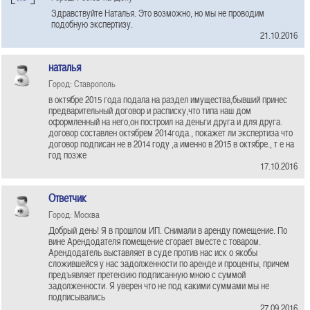
Здравствуйте Наталья. Это возможно, но мы не проводим
подобную экспертизу.
21.10.2016
наталья
Город: Ставрополь
в октябре 2015 года подала на раздел имущества,бывший принес
предварительный договор и расписку,что типа наш дом
оформленный на него,он построил на деньги друга и для друга.
договор составлен октябрем 2014года., покажет ли экспертиза что
договор подписан не в 2014 году ,а именно в 2015 в октябре., т е на
год позже
17.10.2016
Ответчик
Город: Москва
Добрый день! Я в прошлом ИП. Снимали в аренду помещение. По
вине Арендодателя помещение сгорает вместе с товаром.
Арендодатель выставляет в суде против нас иск о якобы
сложившейся у нас задолженности по аренде и проценты, причем
предъявляет претензию подписанную мною с суммой
задолженности. Я уверен что не под какими суммами мы не
подписывались
27.09.2016