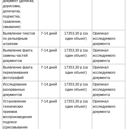
документ (дописка,
дорисовка,
допечатка,
подчистка,
травление,
смывание)
Выявление текстов
7-14 дней
17353,30 р (за
Оригинал
по рельефным
один объект)
исследуемого
штрихам
документа
Выявление факта
7-14 дней
17353,30 р (за
Оригинал
замены частей
один объект)
исследуемого
документов
документа
Выявление факта
7-14 дней
17353,30 р (за
Оригинал
переклеивания
один объект)
исследуемого
фотографий
документа
Исследование
7-14 дней
17353,30 р (за
Оригинал
разорванных
один объект)
исследуемого
документов
документа
Установление
7-14 дней
17353,30 р (за
Оригинал
технических
один объект)
исследуемого
приемов
документа
воспроизведения
подписи
(срисовывание