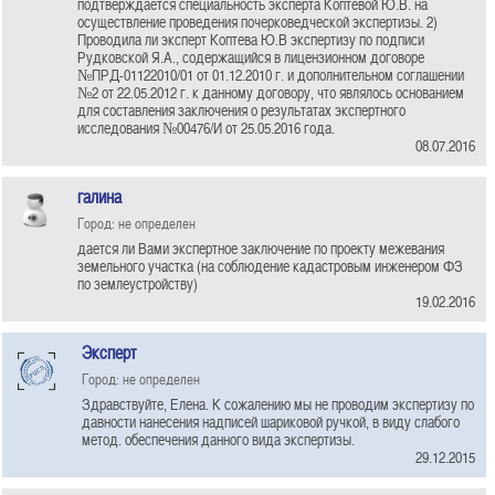
подтверждается специальность эксперта Коптевой Ю.В. на
осуществление проведения почерковедческой экспертизы. 2)
Проводила ли эксперт Коптева Ю.В экспертизу по подписи
Рудковской Я.А., содержащийся в лицензионном договоре
№ПРД-01122010/01 от 01.12.2010 г. и дополнительном соглашении
№2 от 22.05.2012 г. к данному договору, что являлось основанием
для составления заключения о результатах экспертного
исследования №00476/И от 25.05.2016 года.
08.07.2016
галина
Город: не определен
дается ли Вами экспертное заключение по проекту межевания
земельного участка (на соблюдение кадастровым инженером ФЗ
по землеустройству)
19.02.2016
Эксперт
Город: не определен
Здравствуйте, Елена. К сожалению мы не проводим экспертизу по
давности нанесения надписей шариковой ручкой, в виду слабого
метод. обеспечения данного вида экспертизы.
29.12.2015