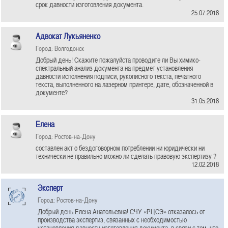
срок давности изготовления документа.
25.07.2018
Адвокат Лукьяненко
Город: Волгодонск
Добрый день! Скажите пожалуйста проводите ли Вы химико-
спектральный анализ документа на предмет установления
давности исполнения подписи, рукописного текста, печатного
текста, выполненного на лазерном принтере, дате, обозначенной в
документе?
31.05.2018
Елена
Город: Ростов-на-Дону
составлен акт о бездоговорном потреблении ни юридически ни
технически не правильно можно ли сделать правовую экспертизу ?
12.02.2018
Эксперт
Город: Ростов-на-Дону
Добрый день Елена Анатольевна! СЧУ «РЦСЭ» отказалось от
производства экспертиз, связанных с необходимостью
установления давности изготовления документа, в связи с тем, что