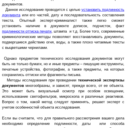
документов.
Данное исследование проводится с целью
установить подлинность
документа
или его частей, дату и последовательность составления
текста. Опытный эксперт-криминалист также легко сможет
установить наличие в документе дописок, подчисток, факт
подлинности оттиска печати
, штампа и т.д. Более того, современные
криминологические методы позволяют восстанавливать документы,
подвергшиеся действию огня, воды, а также плохо читаемые тексты
с выцветшими чернилами.
Однако предметом технического исследования документов могут
быть не только бумаги, но и иные предметы – пишущие инструменты,
печатные устройства, фотографии, а также предметы, на которых
сохранились оттиски или фрагменты письма.
Методы исследования при проведении
технической экспертизы
документов
многообразны, и зависят, прежде всего, от ее объекта.
Это может быть визуальный осмотр при особом освещении,
использование светофильтров, микроскопа и различных реактивов.
Вопрос о том, какой метод следует применять, решает эксперт с
учетом особенностей объекта исследования.
Если вы считаете, что для правильного рассмотрения вашего дела
необходимо определение подлинности, даты или способа