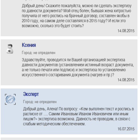
Добрый день! Скажите пожалуйста, можно ли сделать экспертизу
по давности документа? Мой отец болен, бывшая жена хитростью
получила от него роспись на брачный договор, составлен якобы в
2010 году, на самом деле составлялся в 2015 году? И если это
возможно, сколько это будет стоить?
14.08.2015
Ксения
Город: не определен
Здравствуйте, проводится ли Вашей организацией экспертиза
давности документов (установлениеи истинный возраст документа,
а не только печати или подписи) и экспертиза по установлению
искусственного состаривания документа (нагрев и пр.)?
14.08.2015
Эксперт
Город: не определен
Добрый день, Алена! По вопросу: «Кем выполнен текст и роспись в
расписке от …. Самим Ивановым Иваном Ивановичем или иным
лицом?» экспертиза возможна. Давность не проводим, в связи с
слабым методическим обеспечением.
16.07.2015