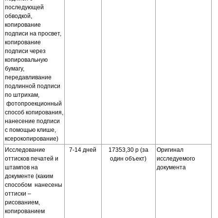
последующей
обводкой,
копирование
подписи на просвет,
копирование
подписи через
копировальную
бумагу,
передавливание
подлинной подписи
по штрихам,
фотопроекционный
способ копирования,
нанесение подписи
с помощью клише,
ксерокопирование)
Исследование
7-14 дней
17353,30 р (за
Оригинал
оттисков печатей и
один объект)
исследуемого
штампов на
документа
документе (каким
способом нанесены
оттиски –
рисованием,
копированием