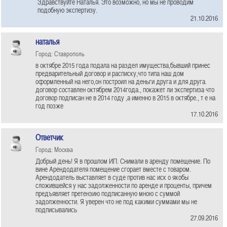
Здравствуйте Наталья. Это возможно, но мы не проводим
подобную экспертизу.
21.10.2016
наталья
Город: Ставрополь
в октябре 2015 года подала на раздел имущества,бывший принес
предварительный договор и расписку,что типа наш дом
оформленный на него,он построил на деньги друга и для друга.
договор составлен октябрем 2014года., покажет ли экспертиза что
договор подписан не в 2014 году ,а именно в 2015 в октябре., т е на
год позже
17.10.2016
Ответчик
Город: Москва
Добрый день! Я в прошлом ИП. Снимали в аренду помещение. По
вине Арендодателя помещение сгорает вместе с товаром.
Арендодатель выставляет в суде против нас иск о якобы
сложившейся у нас задолженности по аренде и проценты, причем
предъявляет претензию подписанную мною с суммой
задолженности. Я уверен что не под какими суммами мы не
подписывались
27.09.2016