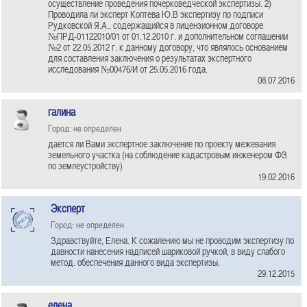
осуществление проведения почерковедческой экспертизы. 2)
Проводила ли эксперт Коптева Ю.В экспертизу по подписи
Рудковской Я.А., содержащийся в лицензионном договоре
№ПРД-01122010/01 от 01.12.2010 г. и дополнительном соглашении
№2 от 22.05.2012 г. к данному договору, что являлось основанием
для составления заключения о результатах экспертного
исследования №00476/И от 25.05.2016 года.
08.07.2016
галина
Город: не определен
дается ли Вами экспертное заключение по проекту межевания
земельного участка (на соблюдение кадастровым инженером ФЗ
по землеустройству)
19.02.2016
Эксперт
Город: не определен
Здравствуйте, Елена. К сожалению мы не проводим экспертизу по
давности нанесения надписей шариковой ручкой, в виду слабого
метод. обеспечения данного вида экспертизы.
29.12.2015
елена