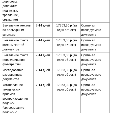
дорисовка,
допечатка,
подчистка,
травление,
смывание)
Выявление текстов
7-14 дней
17353,30 р (за
Оригинал
по рельефным
один объект)
исследуемого
штрихам
документа
Выявление факта
7-14 дней
17353,30 р (за
Оригинал
замены частей
один объект)
исследуемого
документов
документа
Выявление факта
7-14 дней
17353,30 р (за
Оригинал
переклеивания
один объект)
исследуемого
фотографий
документа
Исследование
7-14 дней
17353,30 р (за
Оригинал
разорванных
один объект)
исследуемого
документов
документа
Установление
7-14 дней
17353,30 р (за
Оригинал
технических
один объект)
исследуемого
приемов
документа
воспроизведения
подписи
(срисовывание
подписи с