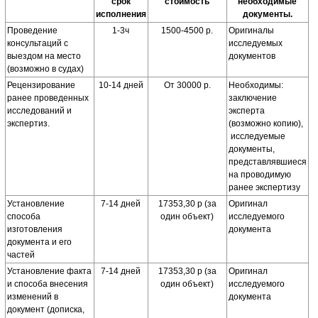
срок
стоимость
необходимые
исполнения
документы.
Проведение
1-3ч
1500-4500 р.
Оригиналы
консультаций с
исследуемых
выездом на место
документов
(возможно в судах)
Рецензирование
10-14 дней
От 30000 р.
Необходимы:
ранее проведенных
заключение
исследований и
эксперта
экспертиз.
(возможно копию),
исследуемые
документы,
представлявшиеся
на проводимую
ранее экспертизу
Установление
7-14 дней
17353,30 р (за
Оригинал
способа
один объект)
исследуемого
изготовления
документа
документа и его
частей
Установление факта
7-14 дней
17353,30 р (за
Оригинал
и способа внесения
один объект)
исследуемого
изменений в
документа
документ (дописка,