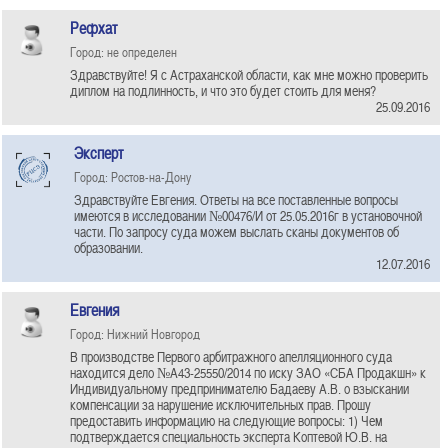
Рефхат
Город: не определен
Здравствуйте! Я с Астраханской области, как мне можно проверить
диплом на подлинность, и что это будет стоить для меня?
25.09.2016
Эксперт
Город: Ростов-на-Дону
Здравствуйте Евгения. Ответы на все поставленные вопросы
имеются в исследовании №00476/И от 25.05.2016г в установочной
части. По запросу суда можем выслать сканы документов об
образовании.
12.07.2016
Евгения
Город: Нижний Новгород
В производстве Первого арбитражного апелляционного суда
находится дело №А43-25550/2014 по иску ЗАО «СБА Продакшн» к
Индивидуальному предпринимателю Бадаеву А.В. о взыскании
компенсации за нарушение исключительных прав. Прошу
предоставить информацию на следующие вопросы: 1) Чем
подтверждается специальность эксперта Коптевой Ю.В. на