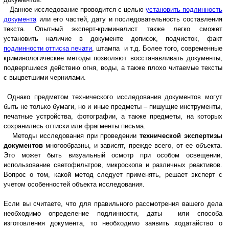
Данное исследование проводится с целью
установить подлинность
документа
или его частей, дату и последовательность составления
текста. Опытный эксперт-криминалист также легко сможет
установить наличие в документе дописок, подчисток, факт
подлинности оттиска печати
, штампа и т.д. Более того, современные
криминологические методы позволяют восстанавливать документы,
подвергшиеся действию огня, воды, а также плохо читаемые тексты
с выцветшими чернилами.
Однако предметом технического исследования документов могут
быть не только бумаги, но и иные предметы – пишущие инструменты,
печатные устройства, фотографии, а также предметы, на которых
сохранились оттиски или фрагменты письма.
Методы исследования при проведении
технической экспертизы
документов
многообразны, и зависят, прежде всего, от ее объекта.
Это может быть визуальный осмотр при особом освещении,
использование светофильтров, микроскопа и различных реактивов.
Вопрос о том, какой метод следует применять, решает эксперт с
учетом особенностей объекта исследования.
Если вы считаете, что для правильного рассмотрения вашего дела
необходимо определение подлинности, даты или способа
изготовления документа, то необходимо заявить ходатайство о