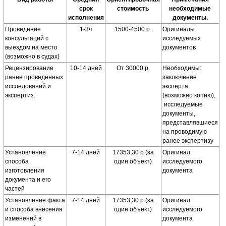
срок
стоимость
необходимые
исполнения
документы.
Проведение
1-3ч
1500-4500 р.
Оригиналы
консультаций с
исследуемых
выездом на место
документов
(возможно в судах)
Рецензирование
10-14 дней
От 30000 р.
Необходимы:
ранее проведенных
заключение
исследований и
эксперта
экспертиз.
(возможно копию),
исследуемые
документы,
представлявшиеся
на проводимую
ранее экспертизу
Установление
7-14 дней
17353,30 р (за
Оригинал
способа
один объект)
исследуемого
изготовления
документа
документа и его
частей
Установление факта
7-14 дней
17353,30 р (за
Оригинал
и способа внесения
один объект)
исследуемого
изменений в
документа