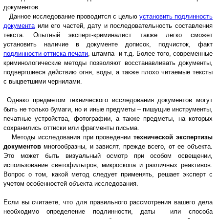
документов.
Данное исследование проводится с целью
установить подлинность
документа
или его частей, дату и последовательность составления
текста. Опытный эксперт-криминалист также легко сможет
установить наличие в документе дописок, подчисток, факт
подлинности оттиска печати
, штампа и т.д. Более того, современные
криминологические методы позволяют восстанавливать документы,
подвергшиеся действию огня, воды, а также плохо читаемые тексты
с выцветшими чернилами.
Однако предметом технического исследования документов могут
быть не только бумаги, но и иные предметы – пишущие инструменты,
печатные устройства, фотографии, а также предметы, на которых
сохранились оттиски или фрагменты письма.
Методы исследования при проведении
технической экспертизы
документов
многообразны, и зависят, прежде всего, от ее объекта.
Это может быть визуальный осмотр при особом освещении,
использование светофильтров, микроскопа и различных реактивов.
Вопрос о том, какой метод следует применять, решает эксперт с
учетом особенностей объекта исследования.
Если вы считаете, что для правильного рассмотрения вашего дела
необходимо определение подлинности, даты или способа