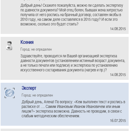
Добрый день! Скажите пожалуйста, можно ли сделать экспертизу
по давности документа? Мой отец болен, бывшая жена хитростью
получила от него роспись на брачный договор, составлен якобы в
2010 году, на самом деле составлялся в 2015 году? И если это
возможно, сколько это будет стоить?
14.08.2015
Ксения
Город: не определен
Здравствуйте, проводится ли Вашей организацией экспертиза
давности документов (установлениеи истинный возраст документа,
а не только печати или подписи) и экспертиза по установлению
искусственного состаривания документа (нагрев и пр.)?
14.08.2015
Эксперт
Город: не определен
Добрый день, Алена! По вопросу: «Кем выполнен текст и роспись в
расписке от …. Самим Ивановым Иваном Ивановичем или иным
лицом?» экспертиза возможна. Давность не проводим, в связи с
слабым методическим обеспечением.
16.07.2015