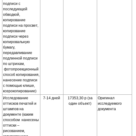
подписи с
последующей
обводкой,
копирование
подписи на просвет,
копирование
подписи через
копировальную
бумагу,
передавливание
подлинной подписи
по штрихам,
фотопроекционный
способ копирования,
нанесение подписи
с помощью клише,
ксерокопирование)
Исследование
7-14 дней
17353,30 р (за
Оригинал
оттисков печатей и
один объект)
исследуемого
штампов на
документа
документе (каким
способом нанесены
оттиски –
рисованием,