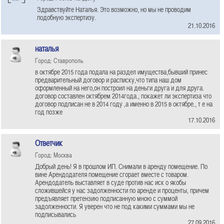
Здравствуйте Наталья. Это возможно, но мы не проводим
подобную экспертизу.
21.10.2016
наталья
Город: Ставрополь
в октябре 2015 года подала на раздел имущества,бывший принес
предварительный договор и расписку,что типа наш дом
оформленный на него,он построил на деньги друга и для друга.
договор составлен октябрем 2014года., покажет ли экспертиза что
договор подписан не в 2014 году ,а именно в 2015 в октябре., т е на
год позже
17.10.2016
Ответчик
Город: Москва
Добрый день! Я в прошлом ИП. Снимали в аренду помещение. По
вине Арендодателя помещение сгорает вместе с товаром.
Арендодатель выставляет в суде против нас иск о якобы
сложившейся у нас задолженности по аренде и проценты, причем
предъявляет претензию подписанную мною с суммой
задолженности. Я уверен что не под какими суммами мы не
подписывались
27.09.2016