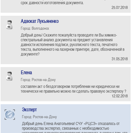
срок давности изготовления документа.
25.07.2018
Адвокат Лукьяненко
Город: Волгодонск
Добрый день! Скажите пожалуйста проводите ли Вы химико-
спектральный анализ документа на предмет установления
давности исполнения подписи, рукописного текста, печатного
текста, выполненного на лазерном принтере, дате, обозначенной в
документе?
31.05.2018
Елена
Город: Ростов-на-Дону
составлен акт о бездоговорном потреблении ни юридически ни
технически не правильно можно ли сделать правовую экспертизу ?
12.02.2018
Эксперт
Город: Ростов-на-Дону
Добрый день Елена Анатольевна! СЧУ «РЦСЭ» отказалось от
производства экспертиз, связанных с необходимостью
установления давности изготовления документа, в связи с тем, что