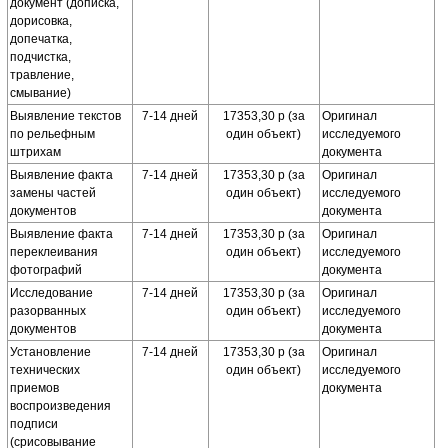
документ (дописка,
дорисовка,
допечатка,
подчистка,
травление,
смывание)
Выявление текстов
7-14 дней
17353,30 р (за
Оригинал
по рельефным
один объект)
исследуемого
штрихам
документа
Выявление факта
7-14 дней
17353,30 р (за
Оригинал
замены частей
один объект)
исследуемого
документов
документа
Выявление факта
7-14 дней
17353,30 р (за
Оригинал
переклеивания
один объект)
исследуемого
фотографий
документа
Исследование
7-14 дней
17353,30 р (за
Оригинал
разорванных
один объект)
исследуемого
документов
документа
Установление
7-14 дней
17353,30 р (за
Оригинал
технических
один объект)
исследуемого
приемов
документа
воспроизведения
подписи
(срисовывание