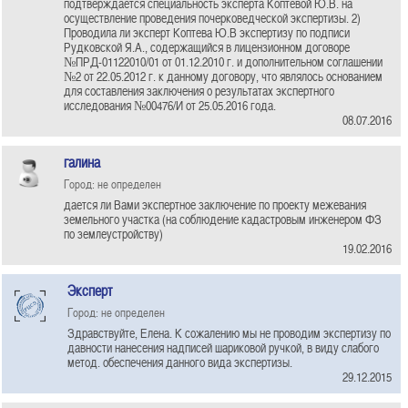
подтверждается специальность эксперта Коптевой Ю.В. на
осуществление проведения почерковедческой экспертизы. 2)
Проводила ли эксперт Коптева Ю.В экспертизу по подписи
Рудковской Я.А., содержащийся в лицензионном договоре
№ПРД-01122010/01 от 01.12.2010 г. и дополнительном соглашении
№2 от 22.05.2012 г. к данному договору, что являлось основанием
для составления заключения о результатах экспертного
исследования №00476/И от 25.05.2016 года.
08.07.2016
галина
Город: не определен
дается ли Вами экспертное заключение по проекту межевания
земельного участка (на соблюдение кадастровым инженером ФЗ
по землеустройству)
19.02.2016
Эксперт
Город: не определен
Здравствуйте, Елена. К сожалению мы не проводим экспертизу по
давности нанесения надписей шариковой ручкой, в виду слабого
метод. обеспечения данного вида экспертизы.
29.12.2015